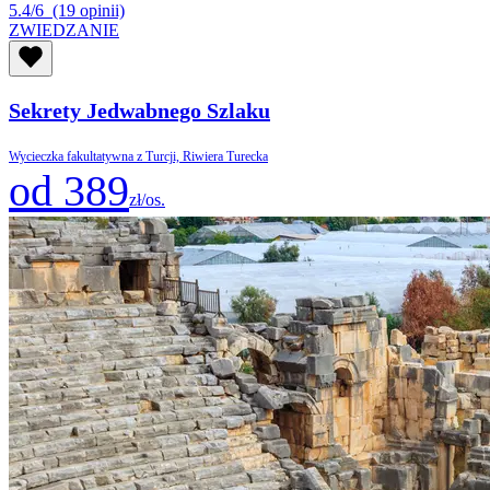
5.4/6
(19 opinii)
ZWIEDZANIE
Sekrety Jedwabnego Szlaku
Wycieczka fakultatywna z Turcji, Riwiera Turecka
od 389
zł/os.