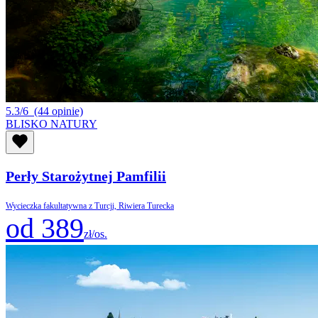
5.3/6
(44 opinie)
BLISKO NATURY
Perły Starożytnej Pamfilii
Wycieczka fakultatywna z Turcji, Riwiera Turecka
od 389
zł/os.