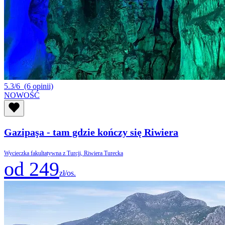
5.3/6
(6 opinii)
NOWOŚĆ
Gazipaşa - tam gdzie kończy się Riwiera
Wycieczka fakultatywna z Turcji, Riwiera Turecka
od 249
zł/os.