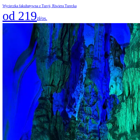
Wycieczka fakultatywna z Turcji, Riwiera Turecka
od 219
zł/os.