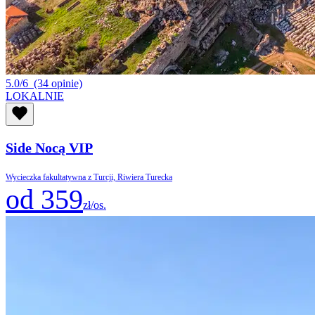
5.0/6
(34 opinie)
LOKALNIE
Side Nocą VIP
Wycieczka fakultatywna z Turcji, Riwiera Turecka
od 359
zł/os.