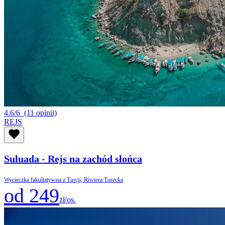
4.6/6
(11 opinii)
REJS
Suluada - Rejs na zachód słońca
Wycieczka fakultatywna z Turcji, Riwiera Turecka
od 249
zł/os.