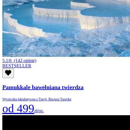
5.1/6
(142 opinie)
BESTSELLER
Pamukkale bawełniana twierdza
Wycieczka fakultatywna z Turcji, Riwiera Turecka
od 499
zł/os.