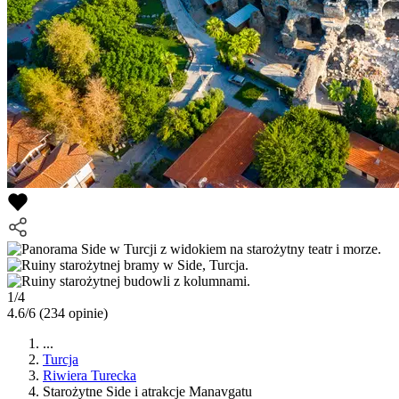
1/4
4.6/6
(234 opinie)
...
Turcja
Riwiera Turecka
Starożytne Side i atrakcje Manavgatu