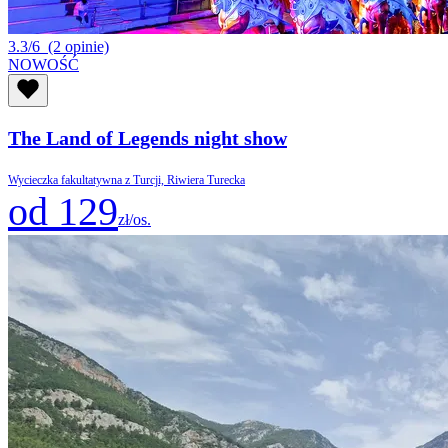
3.3/6
(2 opinie)
NOWOŚĆ
The Land of Legends night show
Wycieczka fakultatywna z Turcji, Riwiera Turecka
od 129
zł/os.