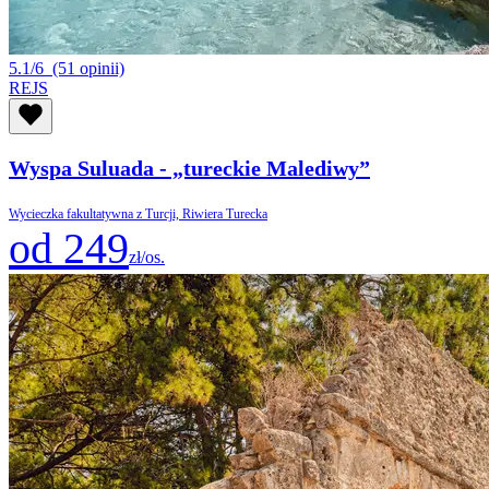
5.1/6
(51 opinii)
REJS
Wyspa Suluada - „tureckie Malediwy”
Wycieczka fakultatywna z Turcji, Riwiera Turecka
od 249
zł/os.