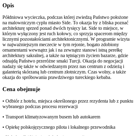
Opis
Półdniowa wycieczka, podczas której zwiedzą Państwo położone
na malowniczym cyplu miasto Side. To okazja by z bliska poznać
architekturę sprzed ponad dwóch tysięcy lat. Side to miejsce, w
którym wyłączony jest ruch kołowy, co sprzyja spacerom między
licznymi pozostałościami architektonicznymi. W programie wizyta
w najważniejszym meczecie w tym rejonie, bogato zdobiony
ornamentami wewnątrz jak i na zewnątrz stanowi istną perełkę
architektury sakralnej, a także na tętniącym życiem bazarze, gdzie
odnajdą Państwo przeróżne smaki Turcji. Okazja do negocjacji
nadaży się także w odwiedzanym przez nas centrum z odzieżą i
galanterią skórzaną lub centrum złotniczym. Czas wolny, a także
okazja do spróbowania prawdziwego tureckiego kebaba.
Cena obejmuje
• Odbiór z hotelu, miejsca określonego przez rezydenta lub z punktu
wybranego podczas procesu rezerwacji
• Transport klimatyzowanym busem lub autokarem
• Opiekę polskojęzycznego pilota i lokalnego przewodnika