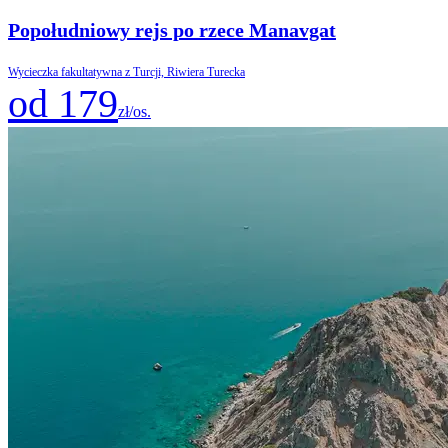
Popołudniowy rejs po rzece Manavgat
Wycieczka fakultatywna z Turcji, Riwiera Turecka
od 179
zł/os.