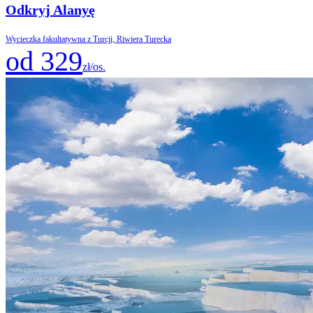
Odkryj Alanyę
Wycieczka fakultatywna z Turcji, Riwiera Turecka
od 329
zł/os.