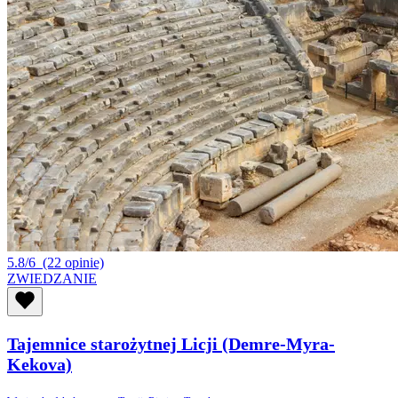
5.8/6
(22 opinie)
ZWIEDZANIE
Tajemnice starożytnej Licji (Demre-Myra-
Kekova)