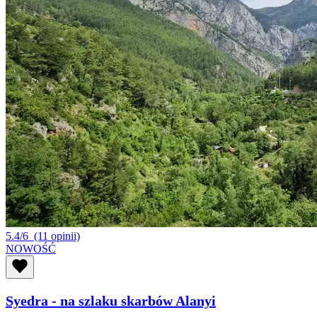
5.4/6
(11 opinii)
NOWOŚĆ
Syedra - na szlaku skarbów Alanyi