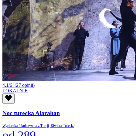
4.1/6
(27 opinii)
LOKALNIE
Noc turecka Alarahan
Wycieczka fakultatywna z Turcji, Riwiera Turecka
od 289