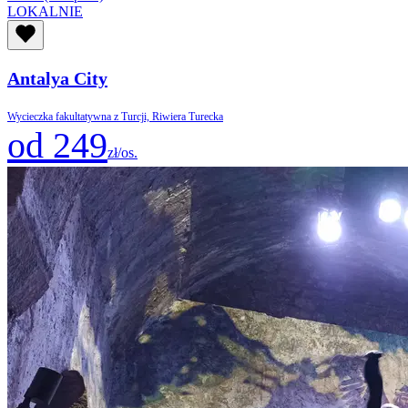
LOKALNIE
Antalya City
Wycieczka fakultatywna z Turcji, Riwiera Turecka
od 249
zł/os.