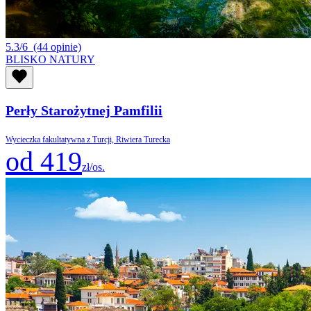
5.3/6
(44 opinie)
BLISKO NATURY
Perły Starożytnej Pamfilii
Wycieczka fakultatywna z Turcji, Riwiera Turecka
od 419
zł/os.