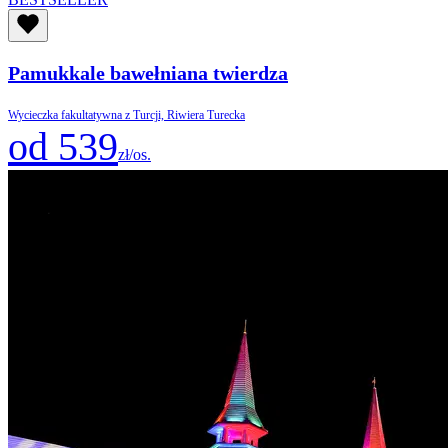
Pamukkale bawełniana twierdza
Wycieczka fakultatywna z Turcji, Riwiera Turecka
od 539
zł/os.