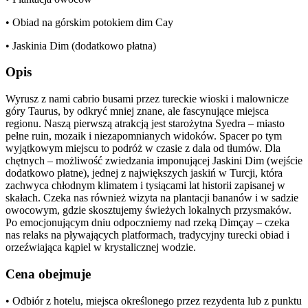
• Obiad na górskim potokiem dim Cay
• Jaskinia Dim (dodatkowo płatna)
Opis
Wyrusz z nami cabrio busami przez tureckie wioski i malownicze
góry Taurus, by odkryć mniej znane, ale fascynujące miejsca
regionu. Naszą pierwszą atrakcją jest starożytna Syedra – miasto
pełne ruin, mozaik i niezapomnianych widoków. Spacer po tym
wyjątkowym miejscu to podróż w czasie z dala od tłumów. Dla
chętnych – możliwość zwiedzania imponującej Jaskini Dim (wejście
dodatkowo płatne), jednej z największych jaskiń w Turcji, która
zachwyca chłodnym klimatem i tysiącami lat historii zapisanej w
skałach. Czeka nas również wizyta na plantacji bananów i w sadzie
owocowym, gdzie skosztujemy świeżych lokalnych przysmaków.
Po emocjonującym dniu odpoczniemy nad rzeką Dimçay – czeka
nas relaks na pływających platformach, tradycyjny turecki obiad i
orzeźwiająca kąpiel w krystalicznej wodzie.
Cena obejmuje
• Odbiór z hotelu, miejsca określonego przez rezydenta lub z punktu