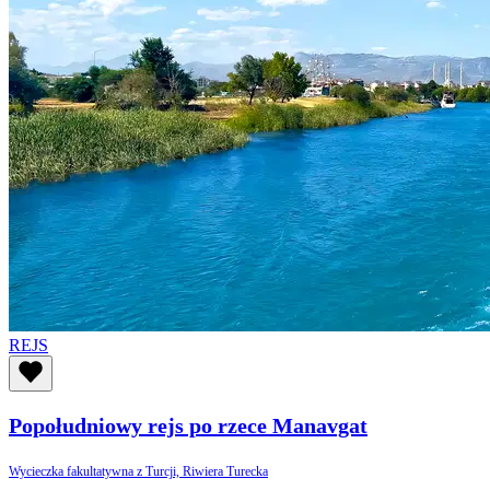
REJS
Popołudniowy rejs po rzece Manavgat
Wycieczka fakultatywna z Turcji, Riwiera Turecka