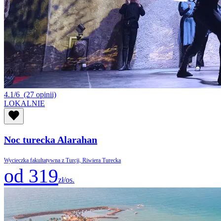
4.1/6
(27 opinii)
LOKALNIE
Noc turecka Alarahan
Wycieczka fakultatywna z Turcji, Riwiera Turecka
od 319
zł/os.