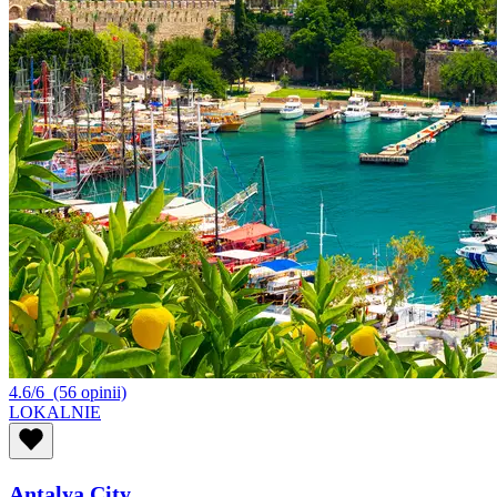
4.6/6
(56 opinii)
LOKALNIE
Antalya City