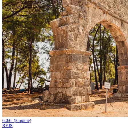
6.0/6
(3 opinie)
REJS