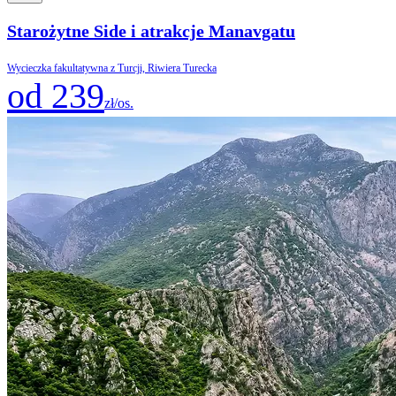
Starożytne Side i atrakcje Manavgatu
Wycieczka fakultatywna z Turcji, Riwiera Turecka
od 239
zł/os.