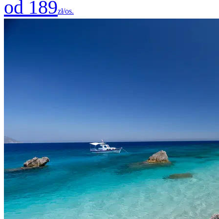
od 189
zł/os.