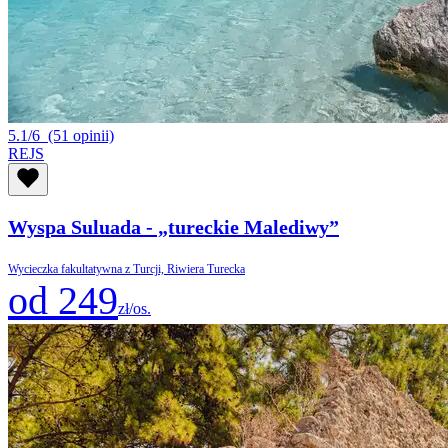
5.1/6
(51 opinii)
REJS
Wyspa Suluada - „tureckie Malediwy”
Wycieczka fakultatywna z Turcji, Riwiera Turecka
od 249
zł/os.