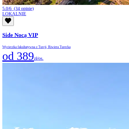
5.0/6
(34 opinie)
LOKALNIE
Side Nocą VIP
Wycieczka fakultatywna z Turcji, Riwiera Turecka
od 389
zł/os.