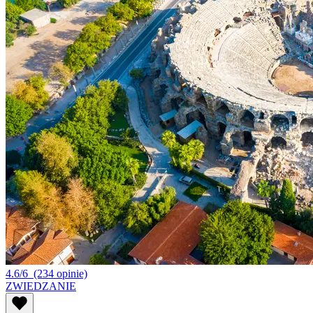
4.6/6
(234 opinie)
ZWIEDZANIE