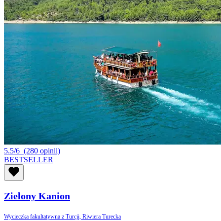
5.5/6
(280 opinii)
BESTSELLER
Zielony Kanion
Wycieczka fakultatywna z Turcji, Riwiera Turecka