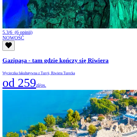
5.3/6
(6 opinii)
NOWOŚĆ
Gazipaşa - tam gdzie kończy się Riwiera
Wycieczka fakultatywna z Turcji, Riwiera Turecka
od 259
zł/os.