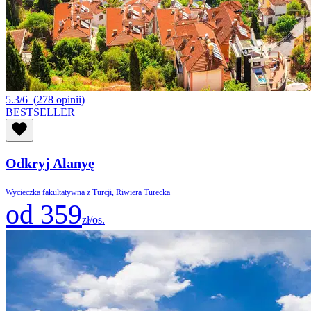
5.3/6
(278 opinii)
BESTSELLER
Odkryj Alanyę
Wycieczka fakultatywna z Turcji, Riwiera Turecka
od 359
zł/os.