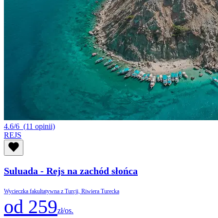
4.6/6
(11 opinii)
REJS
Suluada - Rejs na zachód słońca
Wycieczka fakultatywna z Turcji, Riwiera Turecka
od 259
zł/os.