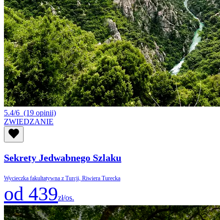
5.4/6
(19 opinii)
ZWIEDZANIE
Sekrety Jedwabnego Szlaku
Wycieczka fakultatywna z Turcji, Riwiera Turecka
od 439
zł/os.