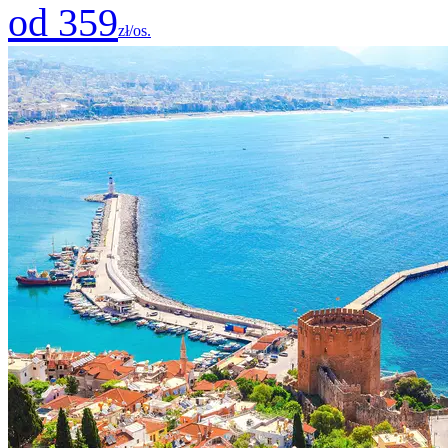
od 359
zł/os.