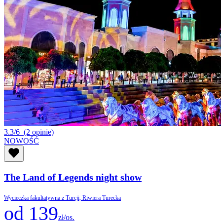
3.3/6
(2 opinie)
NOWOŚĆ
The Land of Legends night show
Wycieczka fakultatywna z Turcji, Riwiera Turecka
od 139
zł/os.