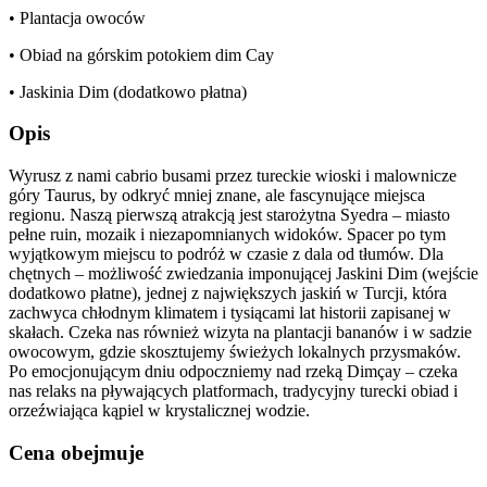
• Plantacja owoców
• Obiad na górskim potokiem dim Cay
• Jaskinia Dim (dodatkowo płatna)
Opis
Wyrusz z nami cabrio busami przez tureckie wioski i malownicze
góry Taurus, by odkryć mniej znane, ale fascynujące miejsca
regionu. Naszą pierwszą atrakcją jest starożytna Syedra – miasto
pełne ruin, mozaik i niezapomnianych widoków. Spacer po tym
wyjątkowym miejscu to podróż w czasie z dala od tłumów. Dla
chętnych – możliwość zwiedzania imponującej Jaskini Dim (wejście
dodatkowo płatne), jednej z największych jaskiń w Turcji, która
zachwyca chłodnym klimatem i tysiącami lat historii zapisanej w
skałach. Czeka nas również wizyta na plantacji bananów i w sadzie
owocowym, gdzie skosztujemy świeżych lokalnych przysmaków.
Po emocjonującym dniu odpoczniemy nad rzeką Dimçay – czeka
nas relaks na pływających platformach, tradycyjny turecki obiad i
orzeźwiająca kąpiel w krystalicznej wodzie.
Cena obejmuje