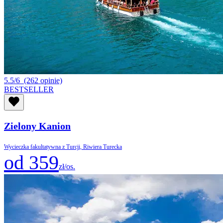
5.5/6
(262 opinie)
BESTSELLER
Zielony Kanion
Wycieczka fakultatywna z Turcji, Riwiera Turecka
od 359
zł/os.