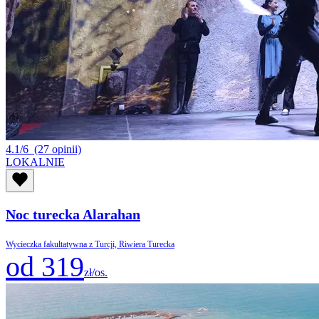
4.1/6
(27 opinii)
LOKALNIE
Noc turecka Alarahan
Wycieczka fakultatywna z Turcji, Riwiera Turecka
od 319
zł/os.