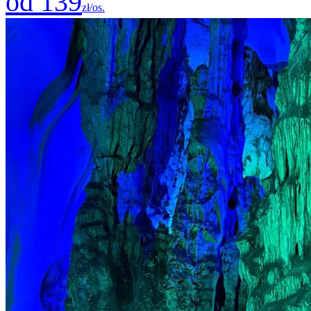
od 139
zł/os.