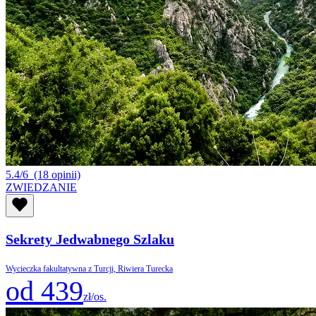
5.4/6
(18 opinii)
ZWIEDZANIE
Sekrety Jedwabnego Szlaku
Wycieczka fakultatywna z Turcji, Riwiera Turecka
od 439
zł/os.