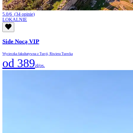
5.0/6
(34 opinie)
LOKALNIE
Side Nocą VIP
Wycieczka fakultatywna z Turcji, Riwiera Turecka
od 389
zł/os.