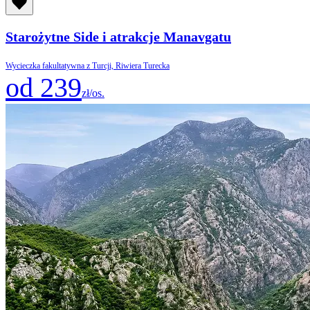
Starożytne Side i atrakcje Manavgatu
Wycieczka fakultatywna z Turcji, Riwiera Turecka
od 239
zł/os.