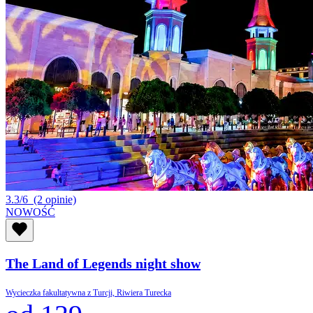
3.3/6
(2 opinie)
NOWOŚĆ
The Land of Legends night show
Wycieczka fakultatywna z Turcji, Riwiera Turecka