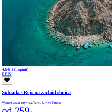
4.6/6
(11 opinii)
REJS
Suluada - Rejs na zachód słońca
Wycieczka fakultatywna z Turcji, Riwiera Turecka
od 259