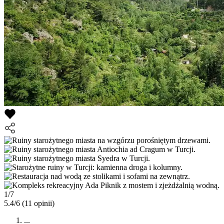
1/7
5.4/6
(11 opinii)
...