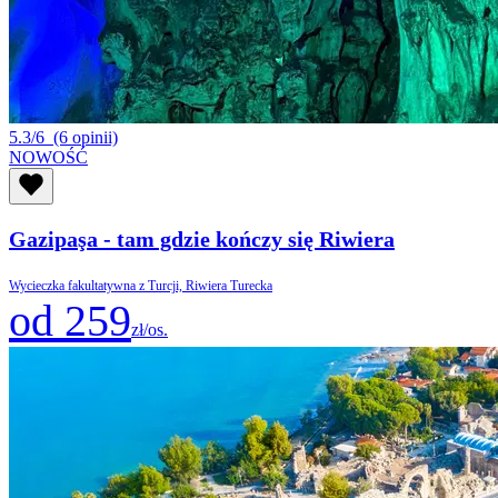
5.3/6
(6 opinii)
NOWOŚĆ
Gazipaşa - tam gdzie kończy się Riwiera
Wycieczka fakultatywna z Turcji, Riwiera Turecka
od 259
zł/os.