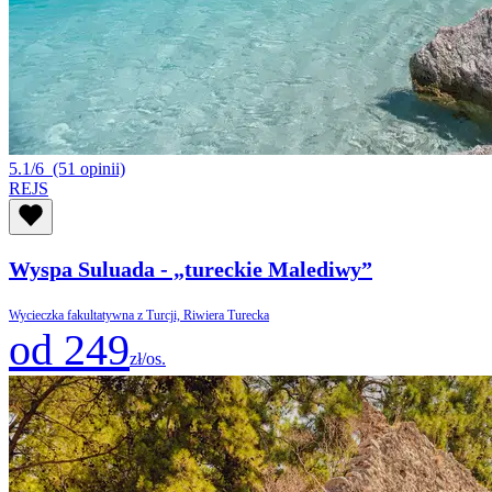
5.1/6
(51 opinii)
REJS
Wyspa Suluada - „tureckie Malediwy”
Wycieczka fakultatywna z Turcji, Riwiera Turecka
od 249
zł/os.