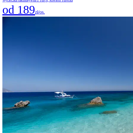
Wycieczka fakultatywna z Turcji, Riwiera Turecka
od 189
zł/os.