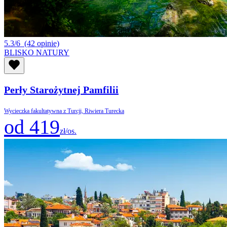
5.3/6
(42 opinie)
BLISKO NATURY
Perły Starożytnej Pamfilii
Wycieczka fakultatywna z Turcji, Riwiera Turecka
od 419
zł/os.