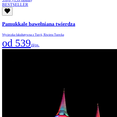
BESTSELLER
Pamukkale bawełniana twierdza
Wycieczka fakultatywna z Turcji, Riwiera Turecka
od 539
zł/os.