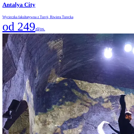
Antalya City
Wycieczka fakultatywna z Turcji, Riwiera Turecka
od 249
zł/os.