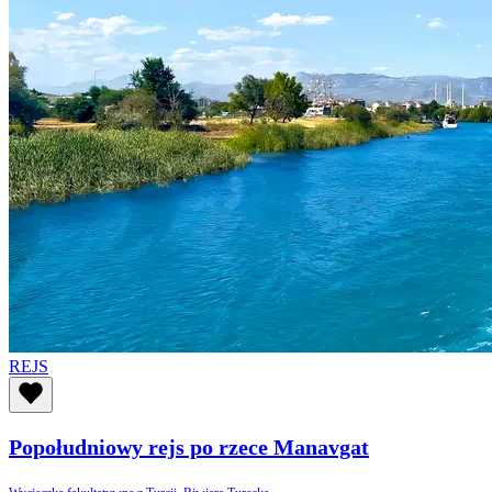
REJS
Popołudniowy rejs po rzece Manavgat