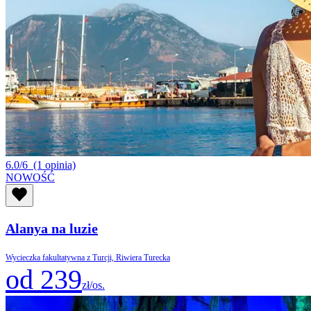
6.0/6
(1 opinia)
NOWOŚĆ
Alanya na luzie
Wycieczka fakultatywna z Turcji, Riwiera Turecka
od 239
zł/os.