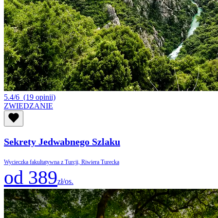
5.4/6
(19 opinii)
ZWIEDZANIE
Sekrety Jedwabnego Szlaku
Wycieczka fakultatywna z Turcji, Riwiera Turecka
od 389
zł/os.