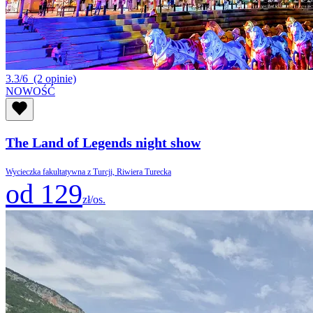
3.3/6
(2 opinie)
NOWOŚĆ
The Land of Legends night show
Wycieczka fakultatywna z Turcji, Riwiera Turecka
od 129
zł/os.