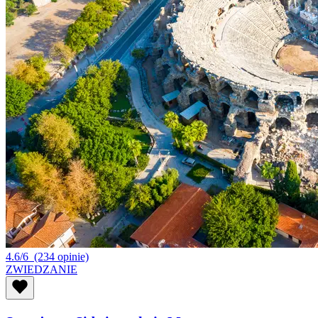
4.6/6
(234 opinie)
ZWIEDZANIE