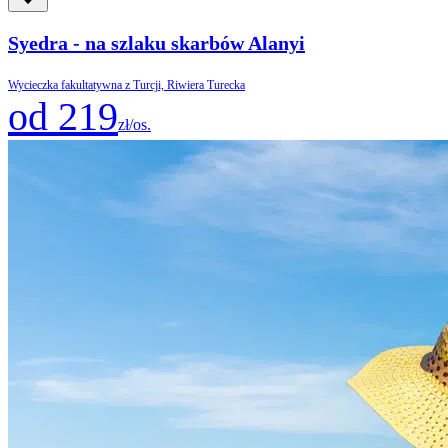
Syedra - na szlaku skarbów Alanyi
Wycieczka fakultatywna z Turcji, Riwiera Turecka
od 219
zł/os.