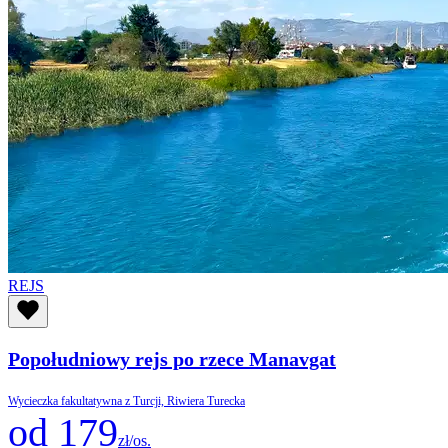
REJS
Popołudniowy rejs po rzece Manavgat
Wycieczka fakultatywna z Turcji, Riwiera Turecka
od 179
zł/os.