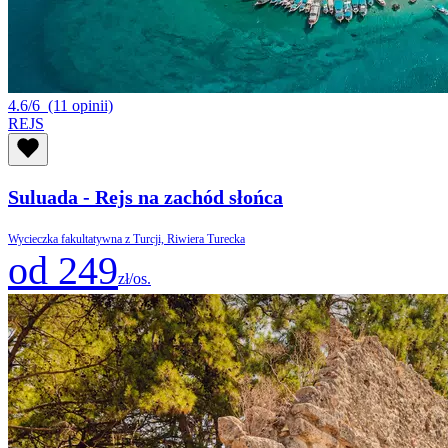
4.6/6
(11 opinii)
REJS
Suluada - Rejs na zachód słońca
Wycieczka fakultatywna z Turcji, Riwiera Turecka
od 249
zł/os.