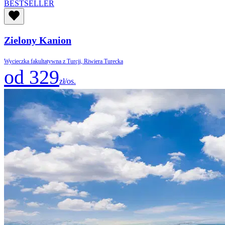
BESTSELLER
Zielony Kanion
Wycieczka fakultatywna z Turcji, Riwiera Turecka
od 329
zł/os.