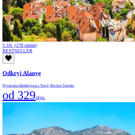
5.3/6
(278 opinii)
BESTSELLER
Odkryj Alanyę
Wycieczka fakultatywna z Turcji, Riwiera Turecka
od 329
zł/os.