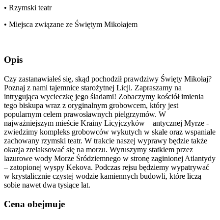
• Rzymski teatr
• Miejsca związane ze Świętym Mikołajem
Opis
Czy zastanawiałeś się, skąd pochodził prawdziwy Święty Mikołaj?
Poznaj z nami tajemnice starożytnej Licji. Zapraszamy na
intrygująca wycieczkę jego śladami! Zobaczymy kościół imienia
tego biskupa wraz z oryginalnym grobowcem, który jest
popularnym celem prawosławnych pielgrzymów. W
najważniejszym mieście Krainy Licyjczyków – antycznej Myrze -
zwiedzimy kompleks grobowców wykutych w skale oraz wspaniale
zachowany rzymski teatr. W trakcie naszej wyprawy będzie także
okazja zrelaksować się na morzu. Wyruszymy statkiem przez
lazurowe wody Morze Śródziemnego w stronę zaginionej Atlantydy
– zatopionej wyspy Kekova. Podczas rejsu będziemy wypatrywać
w krystalicznie czystej wodzie kamiennych budowli, które liczą
sobie nawet dwa tysiące lat.
Cena obejmuje