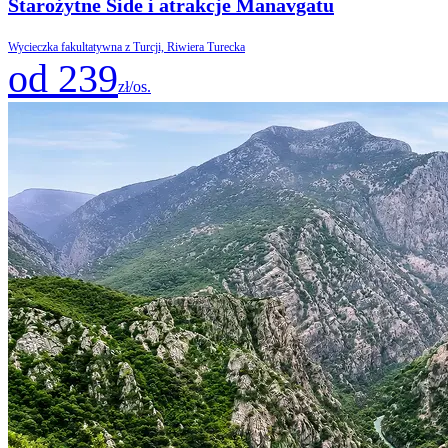
Starożytne Side i atrakcje Manavgatu
Wycieczka fakultatywna z Turcji, Riwiera Turecka
od 239
zł/os.