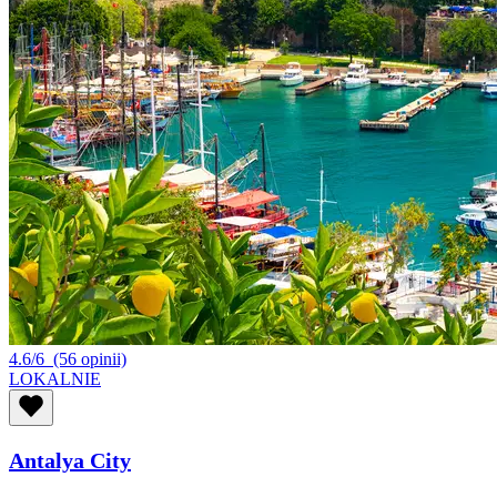
4.6/6
(56 opinii)
LOKALNIE
Antalya City