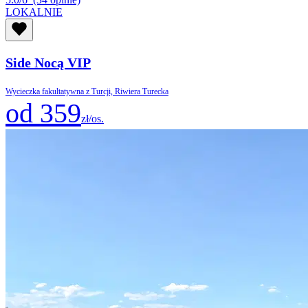
LOKALNIE
Side Nocą VIP
Wycieczka fakultatywna z Turcji, Riwiera Turecka
od 359
zł/os.