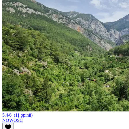
5.4/6
(11 opinii)
NOWOŚĆ