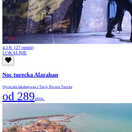
4.1/6
(27 opinii)
LOKALNIE
Noc turecka Alarahan
Wycieczka fakultatywna z Turcji, Riwiera Turecka
od 289
zł/os.