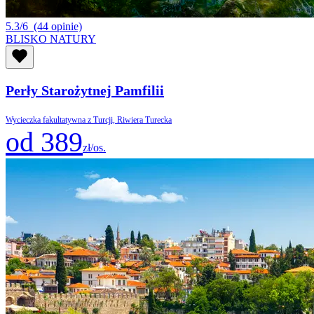
5.3/6
(44 opinie)
BLISKO NATURY
Perły Starożytnej Pamfilii
Wycieczka fakultatywna z Turcji, Riwiera Turecka
od 389
zł/os.