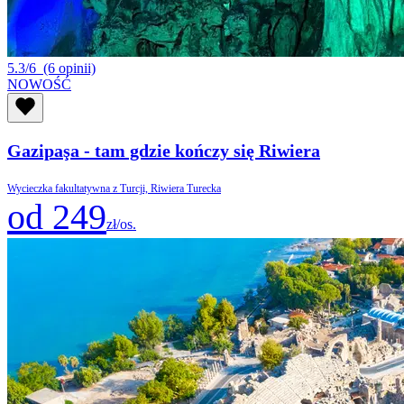
5.3/6
(6 opinii)
NOWOŚĆ
Gazipaşa - tam gdzie kończy się Riwiera
Wycieczka fakultatywna z Turcji, Riwiera Turecka
od 249
zł/os.