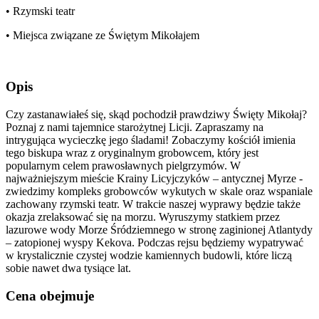
• Rzymski teatr
• Miejsca związane ze Świętym Mikołajem
Opis
Czy zastanawiałeś się, skąd pochodził prawdziwy Święty Mikołaj?
Poznaj z nami tajemnice starożytnej Licji. Zapraszamy na
intrygująca wycieczkę jego śladami! Zobaczymy kościół imienia
tego biskupa wraz z oryginalnym grobowcem, który jest
popularnym celem prawosławnych pielgrzymów. W
najważniejszym mieście Krainy Licyjczyków – antycznej Myrze -
zwiedzimy kompleks grobowców wykutych w skale oraz wspaniale
zachowany rzymski teatr. W trakcie naszej wyprawy będzie także
okazja zrelaksować się na morzu. Wyruszymy statkiem przez
lazurowe wody Morze Śródziemnego w stronę zaginionej Atlantydy
– zatopionej wyspy Kekova. Podczas rejsu będziemy wypatrywać
w krystalicznie czystej wodzie kamiennych budowli, które liczą
sobie nawet dwa tysiące lat.
Cena obejmuje