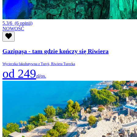
5.3/6
(6 opinii)
NOWOŚĆ
Gazipaşa - tam gdzie kończy się Riwiera
Wycieczka fakultatywna z Turcji, Riwiera Turecka
od 249
zł/os.