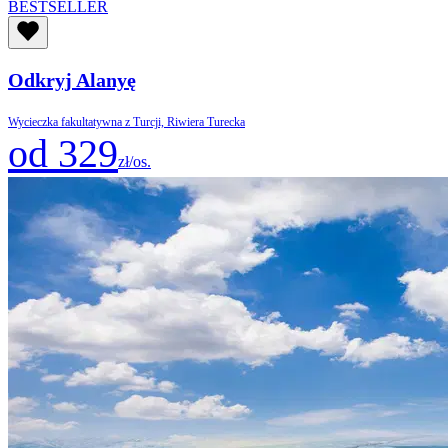
BESTSELLER
Odkryj Alanyę
Wycieczka fakultatywna z Turcji, Riwiera Turecka
od 329
zł/os.