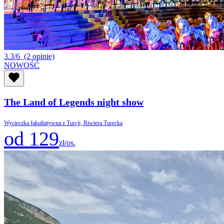
3.3/6
(2 opinie)
NOWOŚĆ
The Land of Legends night show
Wycieczka fakultatywna z Turcji, Riwiera Turecka
od 129
zł/os.