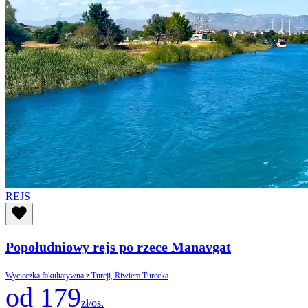
REJS
Popołudniowy rejs po rzece Manavgat
Wycieczka fakultatywna z Turcji, Riwiera Turecka
od 179
zł/os.