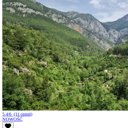
5.4/6
(11 opinii)
NOWOŚĆ