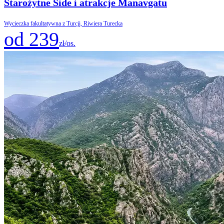
Starożytne Side i atrakcje Manavgatu
Wycieczka fakultatywna z Turcji, Riwiera Turecka
od 239
zł/os.