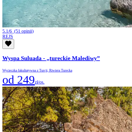
5.1/6
(51 opinii)
REJS
Wyspa Suluada - „tureckie Malediwy”
Wycieczka fakultatywna z Turcji, Riwiera Turecka
od 249
zł/os.