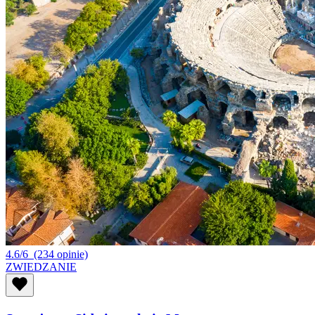
4.6/6
(234 opinie)
ZWIEDZANIE