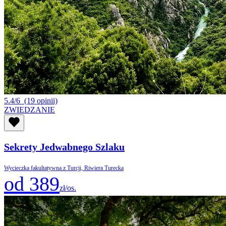
5.4/6
(19 opinii)
ZWIEDZANIE
Sekrety Jedwabnego Szlaku
Wycieczka fakultatywna z Turcji, Riwiera Turecka
od 389
zł/os.