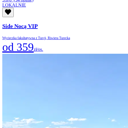
LOKALNIE
Side Nocą VIP
Wycieczka fakultatywna z Turcji, Riwiera Turecka
od 359
zł/os.