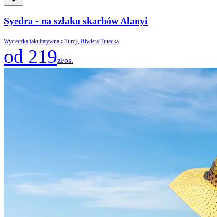
Syedra - na szlaku skarbów Alanyi
Wycieczka fakultatywna z Turcji, Riwiera Turecka
od 219
zł/os.