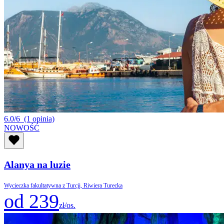
6.0/6
(1 opinia)
NOWOŚĆ
Alanya na luzie
Wycieczka fakultatywna z Turcji, Riwiera Turecka
od 239
zł/os.