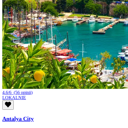
4.6/6
(56 opinii)
LOKALNIE
Antalya City