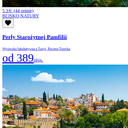
5.3/6
(44 opinie)
BLISKO NATURY
Perły Starożytnej Pamfilii
Wycieczka fakultatywna z Turcji, Riwiera Turecka
od 389
zł/os.