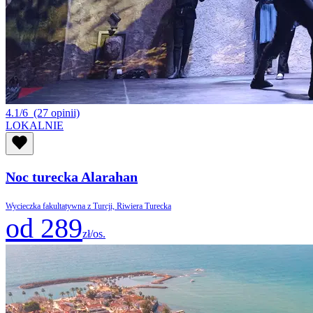
4.1/6
(27 opinii)
LOKALNIE
Noc turecka Alarahan
Wycieczka fakultatywna z Turcji, Riwiera Turecka
od 289
zł/os.