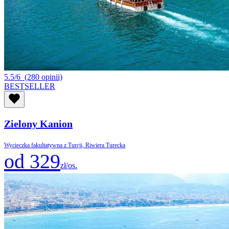
5.5/6
(280 opinii)
BESTSELLER
Zielony Kanion
Wycieczka fakultatywna z Turcji, Riwiera Turecka
od 329
zł/os.