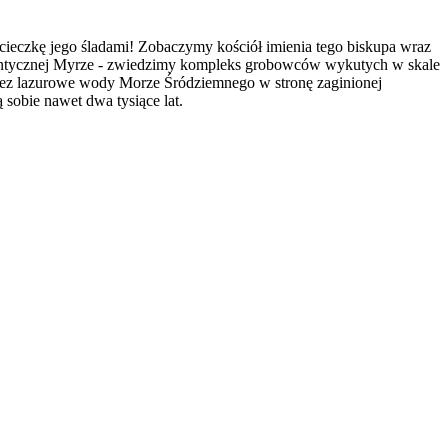
ycieczkę jego śladami! Zobaczymy kościół imienia tego biskupa wraz
antycznej Myrze - zwiedzimy kompleks grobowców wykutych w skale
rzez lazurowe wody Morze Śródziemnego w stronę zaginionej
sobie nawet dwa tysiące lat.