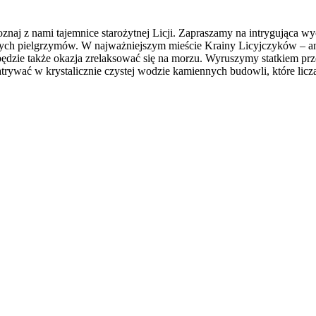
znaj z nami tajemnice starożytnej Licji. Zapraszamy na intrygująca w
nych pielgrzymów. W najważniejszym mieście Krainy Licyjczyków – 
będzie także okazja zrelaksować się na morzu. Wyruszymy statkiem p
ywać w krystalicznie czystej wodzie kamiennych budowli, które liczą 