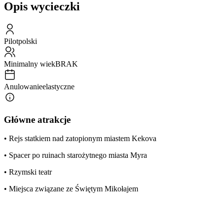
Opis wycieczki
Pilot
polski
Minimalny wiek
BRAK
Anulowanie
elastyczne
Główne atrakcje
• Rejs statkiem nad zatopionym miastem Kekova
• Spacer po ruinach starożytnego miasta Myra
• Rzymski teatr
• Miejsca związane ze Świętym Mikołajem