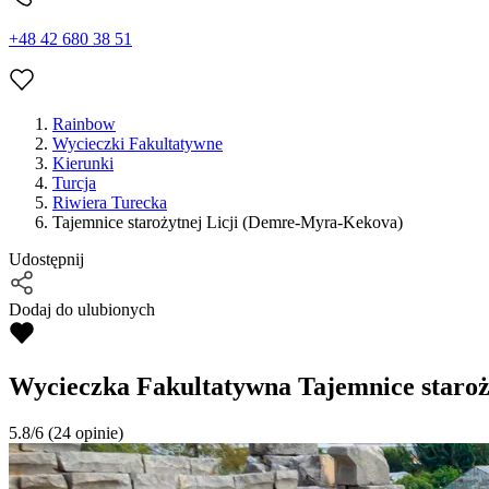
+48 42 680 38 51
Rainbow
Wycieczki Fakultatywne
Kierunki
Turcja
Riwiera Turecka
Tajemnice starożytnej Licji (Demre-Myra-Kekova)
Udostępnij
Dodaj do ulubionych
Wycieczka Fakultatywna
Tajemnice staro
5.8/6
(24 opinie)