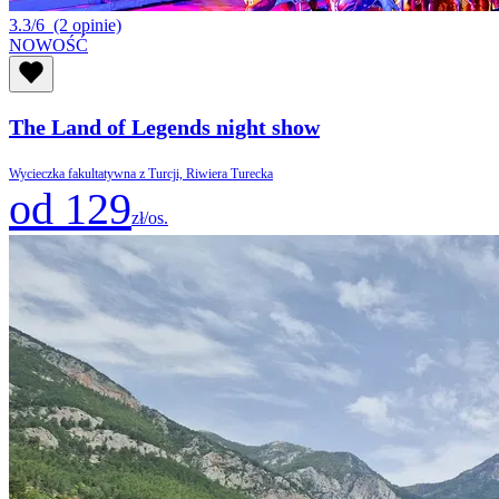
3.3/6
(2 opinie)
NOWOŚĆ
The Land of Legends night show
Wycieczka fakultatywna z Turcji, Riwiera Turecka
od 129
zł/os.