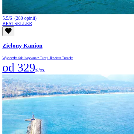
5.5/6
(280 opinii)
BESTSELLER
Zielony Kanion
Wycieczka fakultatywna z Turcji, Riwiera Turecka
od 329
zł/os.