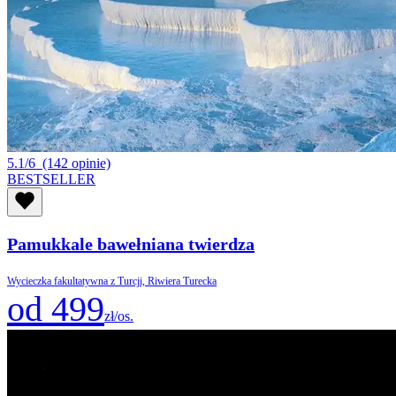
5.1/6
(142 opinie)
BESTSELLER
Pamukkale bawełniana twierdza
Wycieczka fakultatywna z Turcji, Riwiera Turecka
od 499
zł/os.