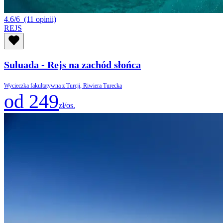
4.6/6
(11 opinii)
REJS
Suluada - Rejs na zachód słońca
Wycieczka fakultatywna z Turcji, Riwiera Turecka
od 249
zł/os.