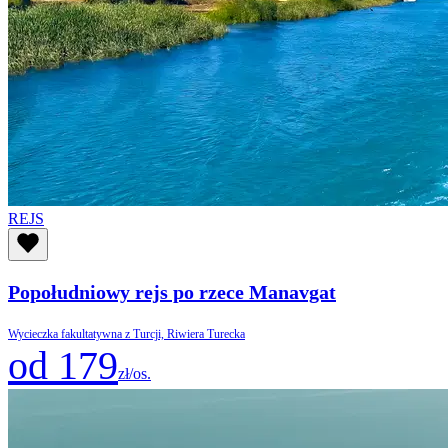
REJS
Popołudniowy rejs po rzece Manavgat
Wycieczka fakultatywna z Turcji, Riwiera Turecka
od 179
zł/os.