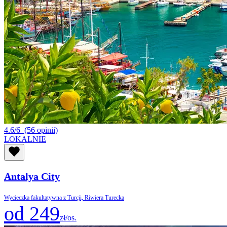
4.6/6
(56 opinii)
LOKALNIE
Antalya City
Wycieczka fakultatywna z Turcji, Riwiera Turecka
od 249
zł/os.