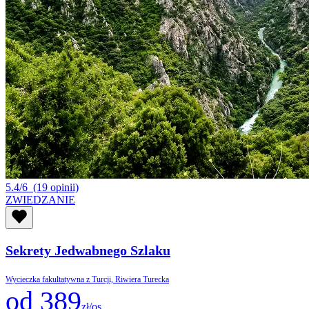
5.4/6
(19 opinii)
ZWIEDZANIE
Sekrety Jedwabnego Szlaku
Wycieczka fakultatywna z Turcji, Riwiera Turecka
od 389
zł/os.