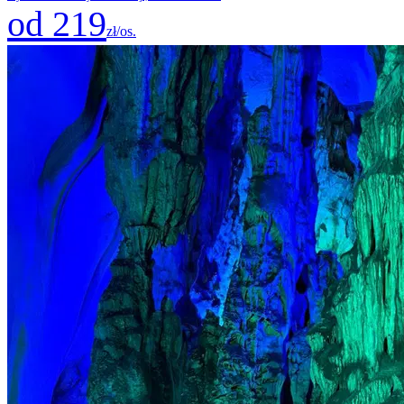
od 219
zł/os.