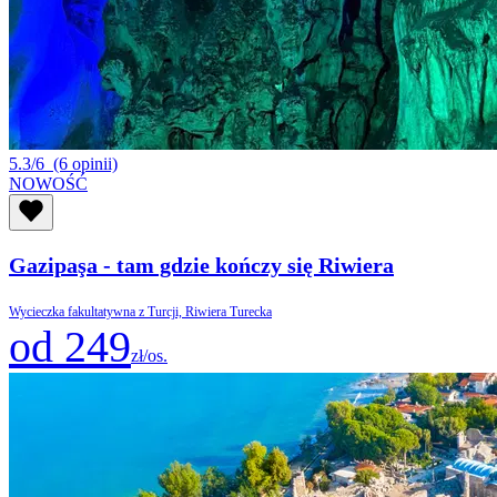
5.3/6
(6 opinii)
NOWOŚĆ
Gazipaşa - tam gdzie kończy się Riwiera
Wycieczka fakultatywna z Turcji, Riwiera Turecka
od 249
zł/os.