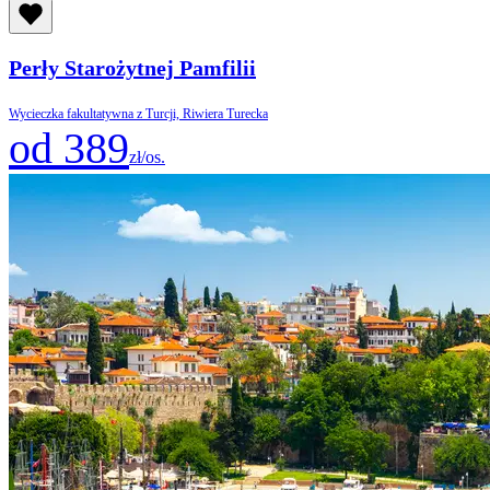
Perły Starożytnej Pamfilii
Wycieczka fakultatywna z Turcji, Riwiera Turecka
od 389
zł/os.