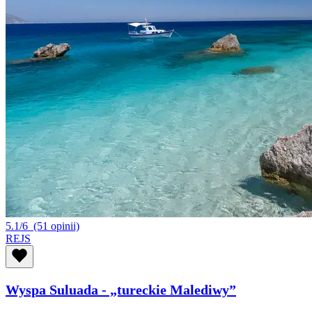
5.1/6
(51 opinii)
REJS
Wyspa Suluada - „tureckie Malediwy”