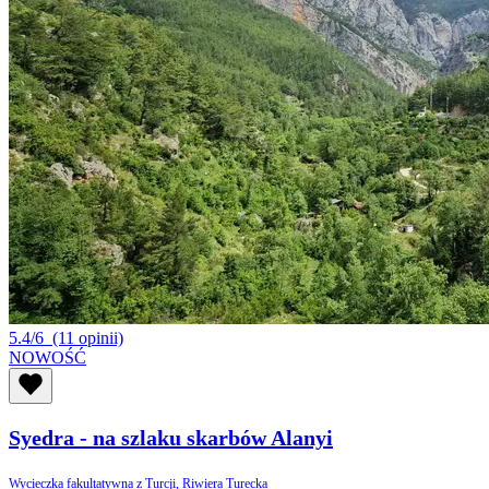
5.4/6
(11 opinii)
NOWOŚĆ
Syedra - na szlaku skarbów Alanyi
Wycieczka fakultatywna z Turcji, Riwiera Turecka