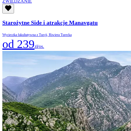
ZWIEDZANIE
Starożytne Side i atrakcje Manavgatu
Wycieczka fakultatywna z Turcji, Riwiera Turecka
od 239
zł/os.