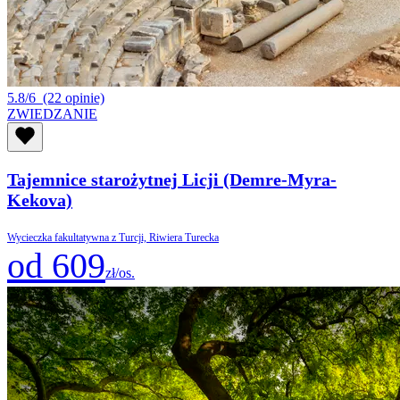
5.8/6
(22 opinie)
ZWIEDZANIE
Tajemnice starożytnej Licji (Demre-Myra-
Kekova)
Wycieczka fakultatywna z Turcji, Riwiera Turecka
od 609
zł/os.