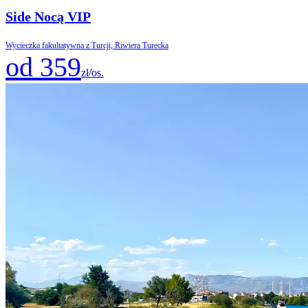
Side Nocą VIP
Wycieczka fakultatywna z Turcji, Riwiera Turecka
od 359
zł/os.