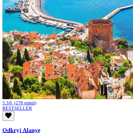
5.3/6
(278 opinii)
BESTSELLER
Odkryj Alanyę