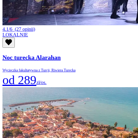
4.1/6
(27 opinii)
LOKALNIE
Noc turecka Alarahan
Wycieczka fakultatywna z Turcji, Riwiera Turecka
od 289
zł/os.