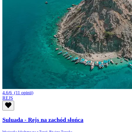
4.6/6
(11 opinii)
REJS
Suluada - Rejs na zachód słońca
Wycieczka fakultatywna z Turcji, Riwiera Turecka