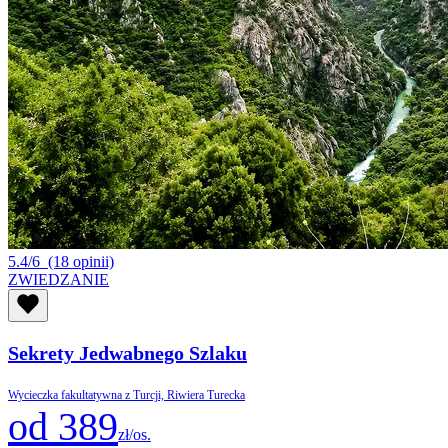
5.4/6
(18 opinii)
ZWIEDZANIE
Sekrety Jedwabnego Szlaku
Wycieczka fakultatywna z Turcji, Riwiera Turecka
od 389
zł/os.