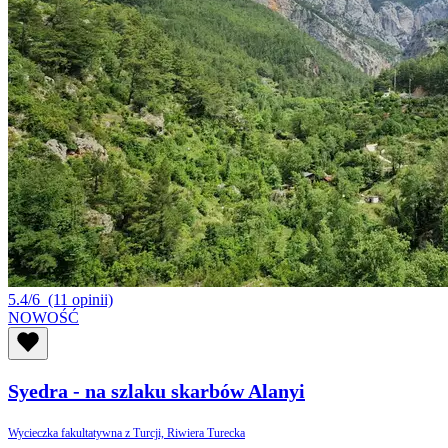
5.4/6
(11 opinii)
NOWOŚĆ
Syedra - na szlaku skarbów Alanyi
Wycieczka fakultatywna z Turcji, Riwiera Turecka