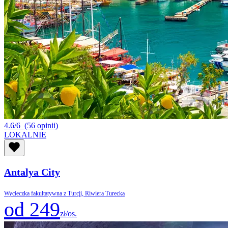
4.6/6
(56 opinii)
LOKALNIE
Antalya City
Wycieczka fakultatywna z Turcji, Riwiera Turecka
od 249
zł/os.