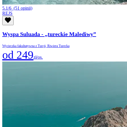
5.1/6
(51 opinii)
REJS
Wyspa Suluada - „tureckie Malediwy”
Wycieczka fakultatywna z Turcji, Riwiera Turecka
od 249
zł/os.