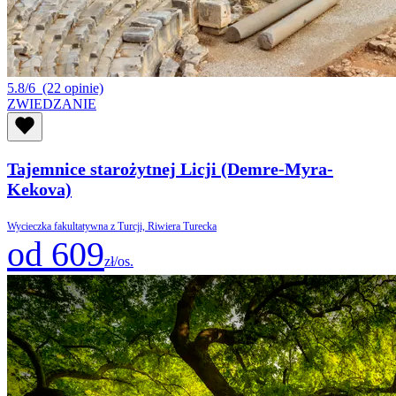
5.8/6
(22 opinie)
ZWIEDZANIE
Tajemnice starożytnej Licji (Demre-Myra-
Kekova)
Wycieczka fakultatywna z Turcji, Riwiera Turecka
od 609
zł/os.