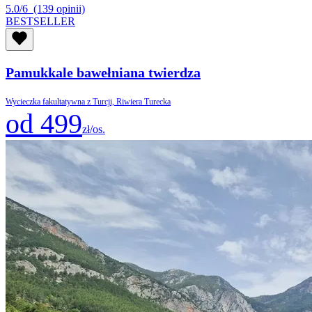
5.0/6
(139 opinii)
BESTSELLER
Pamukkale bawełniana twierdza
Wycieczka fakultatywna z Turcji, Riwiera Turecka
od 499
zł/os.