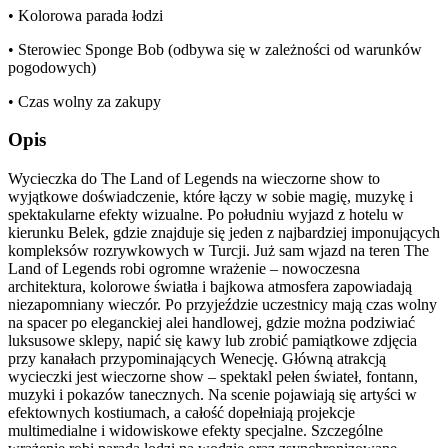
• Kolorowa parada łodzi
• Sterowiec Sponge Bob (odbywa się w zależności od warunków
pogodowych)
• Czas wolny za zakupy
Opis
Wycieczka do The Land of Legends na wieczorne show to
wyjątkowe doświadczenie, które łączy w sobie magię, muzykę i
spektakularne efekty wizualne. Po południu wyjazd z hotelu w
kierunku Belek, gdzie znajduje się jeden z najbardziej imponujących
kompleksów rozrywkowych w Turcji. Już sam wjazd na teren The
Land of Legends robi ogromne wrażenie – nowoczesna
architektura, kolorowe światła i bajkowa atmosfera zapowiadają
niezapomniany wieczór. Po przyjeździe uczestnicy mają czas wolny
na spacer po eleganckiej alei handlowej, gdzie można podziwiać
luksusowe sklepy, napić się kawy lub zrobić pamiątkowe zdjęcia
przy kanałach przypominających Wenecję. Główną atrakcją
wycieczki jest wieczorne show – spektakl pełen świateł, fontann,
muzyki i pokazów tanecznych. Na scenie pojawiają się artyści w
efektownych kostiumach, a całość dopełniają projekcje
multimedialne i widowiskowe efekty specjalne. Szczególne