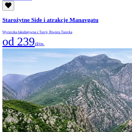
Starożytne Side i atrakcje Manavgatu
Wycieczka fakultatywna z Turcji, Riwiera Turecka
od 239
zł/os.