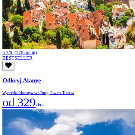
5.3/6
(276 opinii)
BESTSELLER
Odkryj Alanyę
Wycieczka fakultatywna z Turcji, Riwiera Turecka
od 329
zł/os.