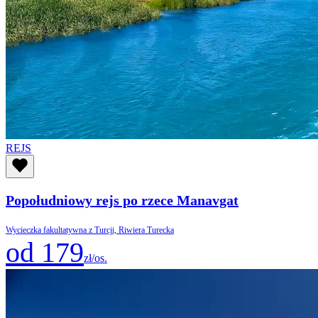
REJS
Popołudniowy rejs po rzece Manavgat
Wycieczka fakultatywna z Turcji, Riwiera Turecka
od 179
zł/os.