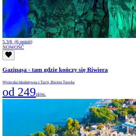
5.3/6
(6 opinii)
NOWOŚĆ
Gazipaşa - tam gdzie kończy się Riwiera
Wycieczka fakultatywna z Turcji, Riwiera Turecka
od 249
zł/os.