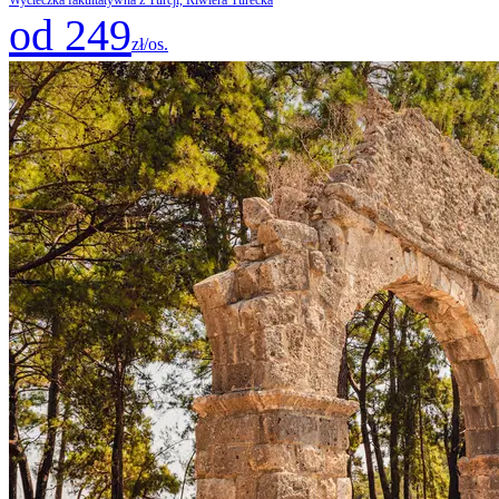
od 249
zł/os.