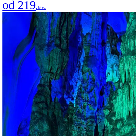
od 219
zł/os.