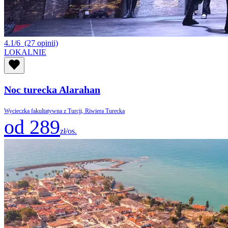
4.1/6
(27 opinii)
LOKALNIE
Noc turecka Alarahan
Wycieczka fakultatywna z Turcji, Riwiera Turecka
od 289
zł/os.