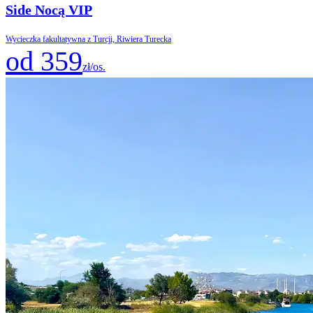
Side Nocą VIP
Wycieczka fakultatywna z Turcji, Riwiera Turecka
od 359
zł/os.