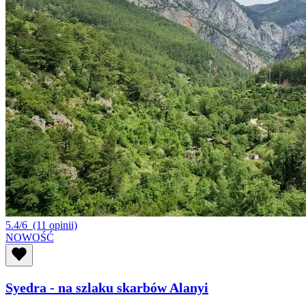
5.4/6
(11 opinii)
NOWOŚĆ
Syedra - na szlaku skarbów Alanyi