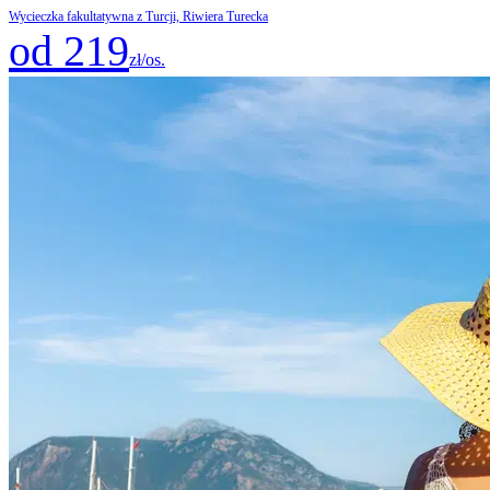
Wycieczka fakultatywna z Turcji, Riwiera Turecka
od 219
zł/os.