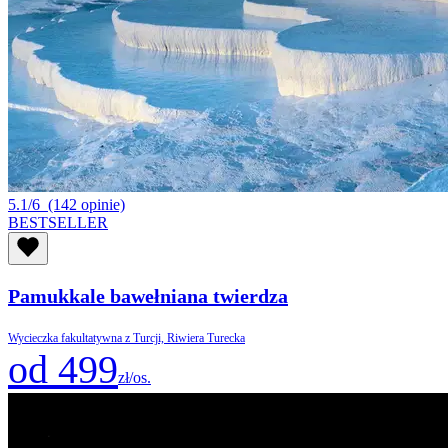
5.1/6
(142 opinie)
BESTSELLER
Pamukkale bawełniana twierdza
Wycieczka fakultatywna z Turcji, Riwiera Turecka
od 499
zł/os.