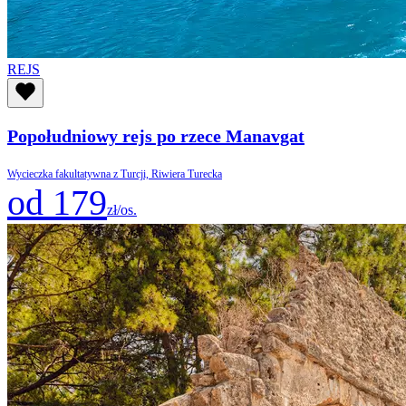
REJS
Popołudniowy rejs po rzece Manavgat
Wycieczka fakultatywna z Turcji, Riwiera Turecka
od 179
zł/os.