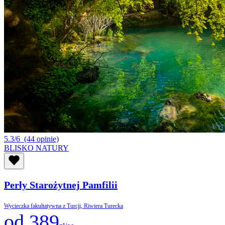
5.3/6
(44 opinie)
BLISKO NATURY
Perły Starożytnej Pamfilii
Wycieczka fakultatywna z Turcji, Riwiera Turecka
od 389