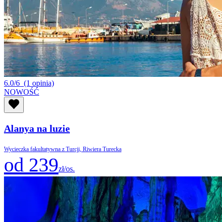
6.0/6
(1 opinia)
NOWOŚĆ
Alanya na luzie
Wycieczka fakultatywna z Turcji, Riwiera Turecka
od 239
zł/os.