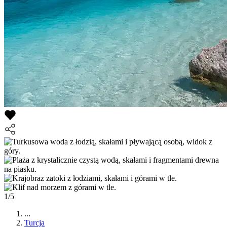
1/5
...
Turcja