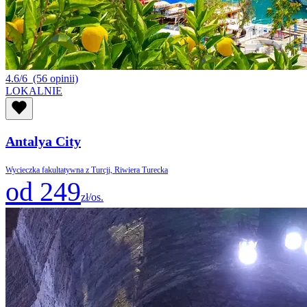
4.6/6
(56 opinii)
LOKALNIE
Antalya City
Wycieczka fakultatywna z Turcji, Riwiera Turecka
od 249
zł/os.