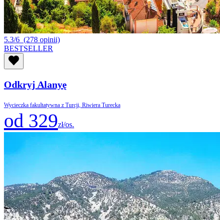
5.3/6
(278 opinii)
BESTSELLER
Odkryj Alanyę
Wycieczka fakultatywna z Turcji, Riwiera Turecka
od 329
zł/os.