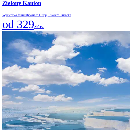
Zielony Kanion
Wycieczka fakultatywna z Turcji, Riwiera Turecka
od 329
zł/os.