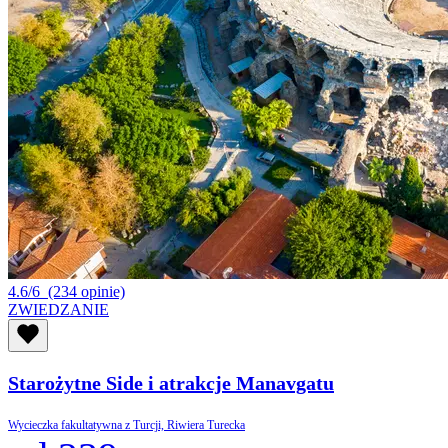
4.6/6
(234 opinie)
ZWIEDZANIE
Starożytne Side i atrakcje Manavgatu
Wycieczka fakultatywna z Turcji, Riwiera Turecka