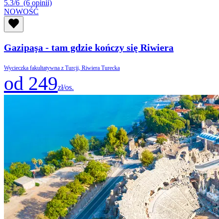
5.3/6
(6 opinii)
NOWOŚĆ
Gazipaşa - tam gdzie kończy się Riwiera
Wycieczka fakultatywna z Turcji, Riwiera Turecka
od 249
zł/os.