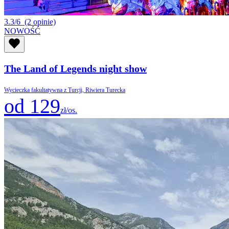
3.3/6
(2 opinie)
NOWOŚĆ
The Land of Legends night show
Wycieczka fakultatywna z Turcji, Riwiera Turecka
od 129
zł/os.