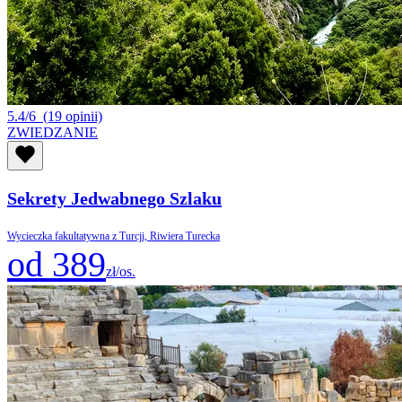
5.4/6
(19 opinii)
ZWIEDZANIE
Sekrety Jedwabnego Szlaku
Wycieczka fakultatywna z Turcji, Riwiera Turecka
od 389
zł/os.