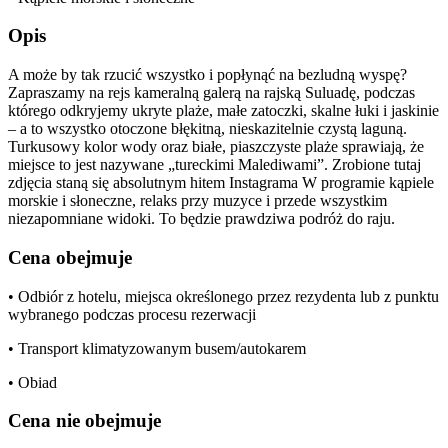
Opis
A może by tak rzucić wszystko i popłynąć na bezludną wyspę?
Zapraszamy na rejs kameralną galerą na rajską Suluadę, podczas
którego odkryjemy ukryte plaże, małe zatoczki, skalne łuki i jaskinie
– a to wszystko otoczone błękitną, nieskazitelnie czystą laguną.
Turkusowy kolor wody oraz białe, piaszczyste plaże sprawiają, że
miejsce to jest nazywane „tureckimi Malediwami”. Zrobione tutaj
zdjęcia staną się absolutnym hitem Instagrama W programie kąpiele
morskie i słoneczne, relaks przy muzyce i przede wszystkim
niezapomniane widoki. To będzie prawdziwa podróż do raju.
Cena obejmuje
• Odbiór z hotelu, miejsca określonego przez rezydenta lub z punktu
wybranego podczas procesu rezerwacji
• Transport klimatyzowanym busem/autokarem
• Obiad
Cena nie obejmuje