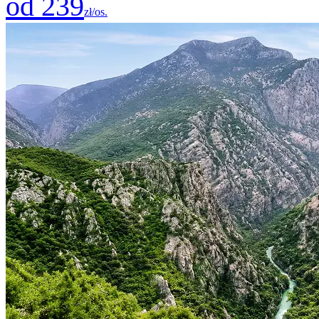
od 239
zł/os.