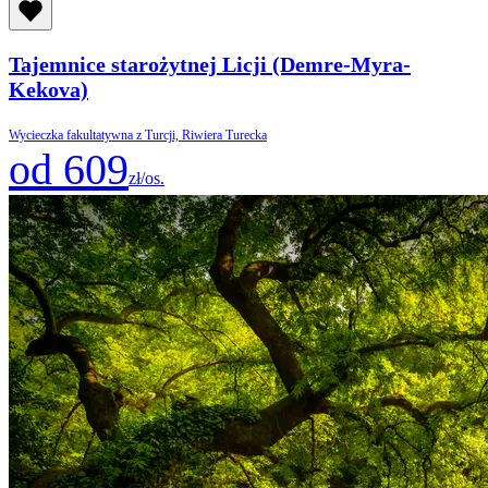
Tajemnice starożytnej Licji (Demre-Myra-
Kekova)
Wycieczka fakultatywna z Turcji, Riwiera Turecka
od 609
zł/os.