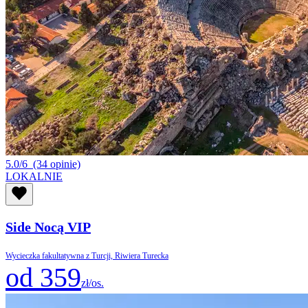
5.0/6
(34 opinie)
LOKALNIE
Side Nocą VIP
Wycieczka fakultatywna z Turcji, Riwiera Turecka
od 359
zł/os.