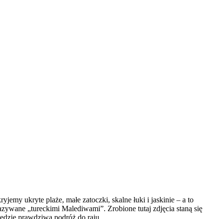
emy ukryte plaże, małe zatoczki, skalne łuki i jaskinie – a to
nazywane „tureckimi Malediwami”. Zrobione tutaj zdjęcia staną się
będzie prawdziwa podróż do raju.