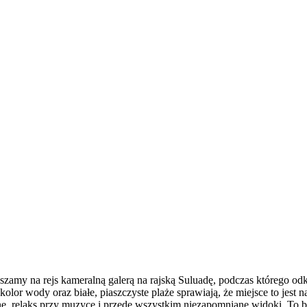
my na rejs kameralną galerą na rajską Suluadę, podczas którego odkryj
kolor wody oraz białe, piaszczyste plaże sprawiają, że miejsce to jest 
ne, relaks przy muzyce i przede wszystkim niezapomniane widoki. To 