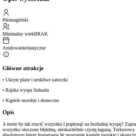
Pilot
angielski
Minimalny wiek
BRAK
Anulowanie
elastyczne
Główne atrakcje
• Ukryte plaże i urokliwe zatoczki
• Rajska wyspa Suluada
• Kąpiele morskie i słoneczne
Opis
A może by tak rzucić wszystko i popłynąć na bezludną wyspę? Zaprasza
wszystko otoczone błękitną, nieskazitelnie czystą laguną. Turkusowy 
absolutnym hitem Instagrama W programie kąpiele morskie i słonecz