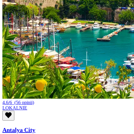
4.6/6
(56 opinii)
LOKALNIE
Antalya City