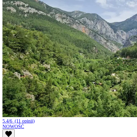
5.4/6
(11 opinii)
NOWOŚĆ