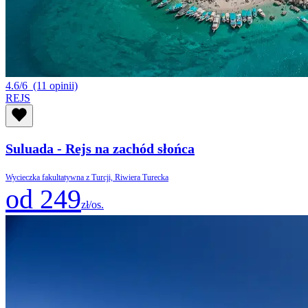
4.6/6
(11 opinii)
REJS
Suluada - Rejs na zachód słońca
Wycieczka fakultatywna z Turcji, Riwiera Turecka
od 249
zł/os.