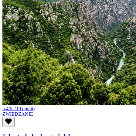
5.4/6
(19 opinii)
ZWIEDZANIE