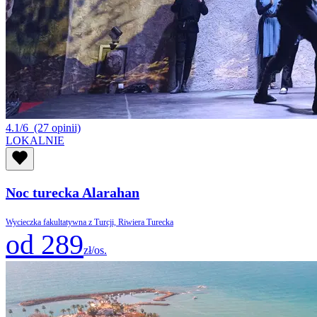
4.1/6
(27 opinii)
LOKALNIE
Noc turecka Alarahan
Wycieczka fakultatywna z Turcji, Riwiera Turecka
od 289
zł/os.