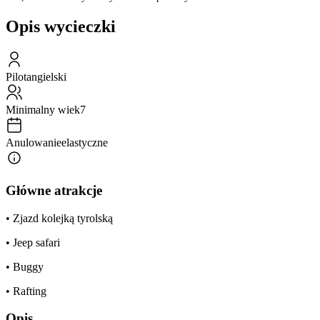
Opis wycieczki
Pilot
angielski
Minimalny wiek
7
Anulowanie
elastyczne
Główne atrakcje
• Zjazd kolejką tyrolską
• Jeep safari
• Buggy
• Rafting
Opis