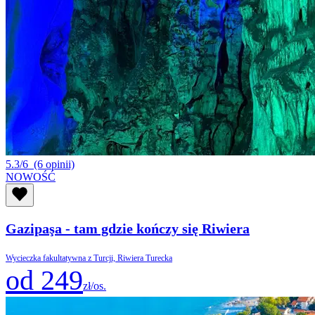
5.3/6
(6 opinii)
NOWOŚĆ
Gazipaşa - tam gdzie kończy się Riwiera
Wycieczka fakultatywna z Turcji, Riwiera Turecka
od 249
zł/os.