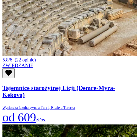
5.8/6
(22 opinie)
ZWIEDZANIE
Tajemnice starożytnej Licji (Demre-Myra-
Kekova)
Wycieczka fakultatywna z Turcji, Riwiera Turecka
od 609
zł/os.