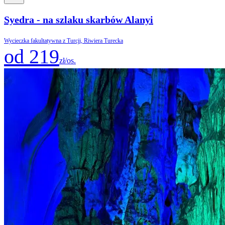
Syedra - na szlaku skarbów Alanyi
Wycieczka fakultatywna z Turcji, Riwiera Turecka
od 219
zł/os.