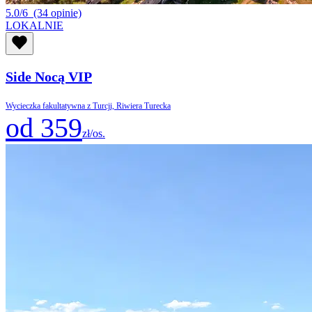
5.0/6
(34 opinie)
LOKALNIE
Side Nocą VIP
Wycieczka fakultatywna z Turcji, Riwiera Turecka
od 359
zł/os.