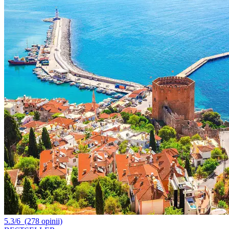
5.3/6
(278 opinii)