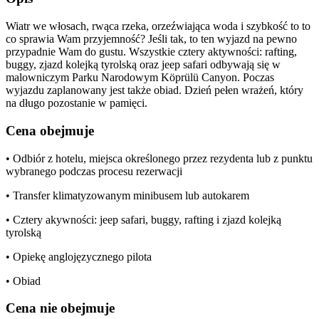
Wiatr we włosach, rwąca rzeka, orzeźwiająca woda i szybkość to to
co sprawia Wam przyjemność? Jeśli tak, to ten wyjazd na pewno
przypadnie Wam do gustu. Wszystkie cztery aktywności: rafting,
buggy, zjazd kolejką tyrolską oraz jeep safari odbywają się w
malowniczym Parku Narodowym Köprülü Canyon. Poczas
wyjazdu zaplanowany jest także obiad. Dzień pełen wrażeń, który
na długo pozostanie w pamięci.
Cena obejmuje
• Odbiór z hotelu, miejsca określonego przez rezydenta lub z punktu
wybranego podczas procesu rezerwacji
• Transfer klimatyzowanym minibusem lub autokarem
• Cztery akywności: jeep safari, buggy, rafting i zjazd kolejką
tyrolską
• Opiekę anglojęzycznego pilota
• Obiad
Cena nie obejmuje