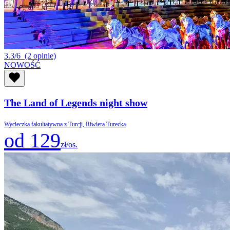
3.3/6
(2 opinie)
NOWOŚĆ
The Land of Legends night show
Wycieczka fakultatywna z Turcji, Riwiera Turecka
od 129
zł/os.