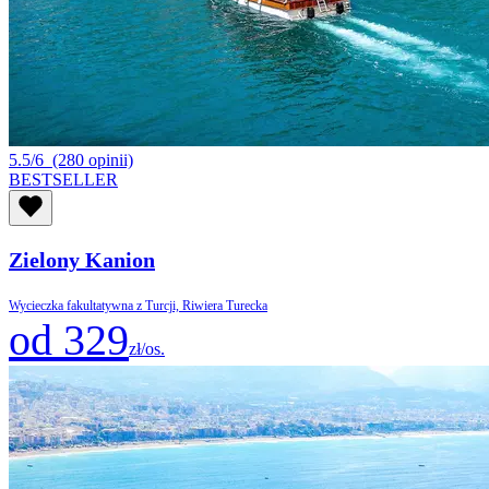
5.5/6
(280 opinii)
BESTSELLER
Zielony Kanion
Wycieczka fakultatywna z Turcji, Riwiera Turecka
od 329
zł/os.