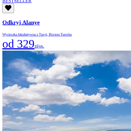
BESTSELLER
Odkryj Alanyę
Wycieczka fakultatywna z Turcji, Riwiera Turecka
od 329
zł/os.