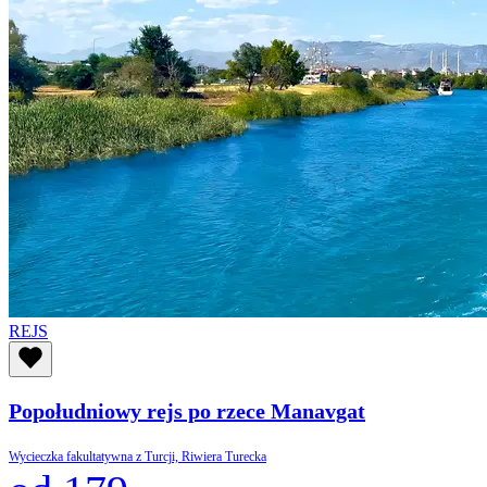
REJS
Popołudniowy rejs po rzece Manavgat
Wycieczka fakultatywna z Turcji, Riwiera Turecka