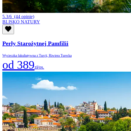
5.3/6
(44 opinie)
BLISKO NATURY
Perły Starożytnej Pamfilii
Wycieczka fakultatywna z Turcji, Riwiera Turecka
od 389
zł/os.