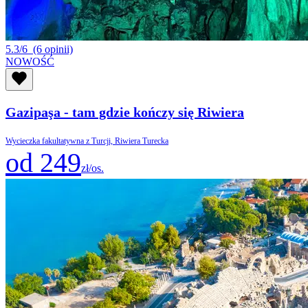
5.3/6
(6 opinii)
NOWOŚĆ
Gazipaşa - tam gdzie kończy się Riwiera
Wycieczka fakultatywna z Turcji, Riwiera Turecka
od 249
zł/os.