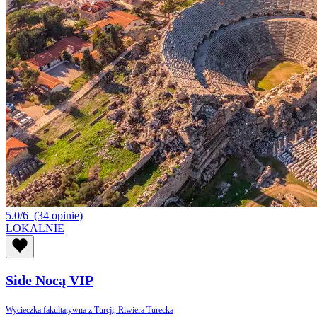
5.0/6
(34 opinie)
LOKALNIE
Side Nocą VIP
Wycieczka fakultatywna z Turcji, Riwiera Turecka