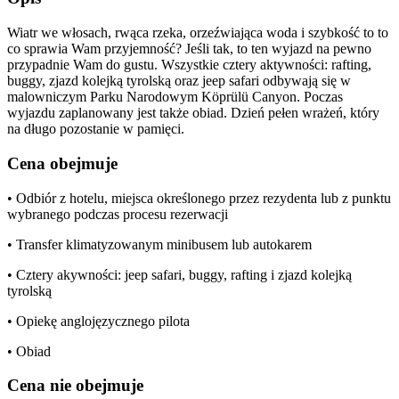
Wiatr we włosach, rwąca rzeka, orzeźwiająca woda i szybkość to to
co sprawia Wam przyjemność? Jeśli tak, to ten wyjazd na pewno
przypadnie Wam do gustu. Wszystkie cztery aktywności: rafting,
buggy, zjazd kolejką tyrolską oraz jeep safari odbywają się w
malowniczym Parku Narodowym Köprülü Canyon. Poczas
wyjazdu zaplanowany jest także obiad. Dzień pełen wrażeń, który
na długo pozostanie w pamięci.
Cena obejmuje
• Odbiór z hotelu, miejsca określonego przez rezydenta lub z punktu
wybranego podczas procesu rezerwacji
• Transfer klimatyzowanym minibusem lub autokarem
• Cztery akywności: jeep safari, buggy, rafting i zjazd kolejką
tyrolską
• Opiekę anglojęzycznego pilota
• Obiad
Cena nie obejmuje