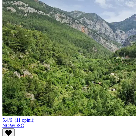
5.4/6
(11 opinii)
NOWOŚĆ