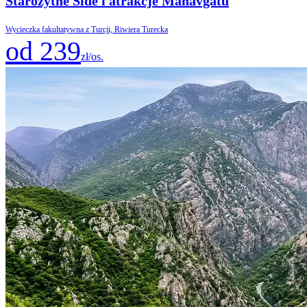
Starożytne Side i atrakcje Manavgatu
Wycieczka fakultatywna z Turcji, Riwiera Turecka
od 239
zł/os.