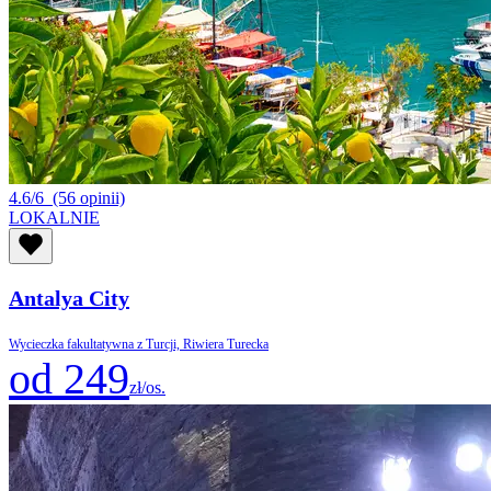
4.6/6
(56 opinii)
LOKALNIE
Antalya City
Wycieczka fakultatywna z Turcji, Riwiera Turecka
od 249
zł/os.