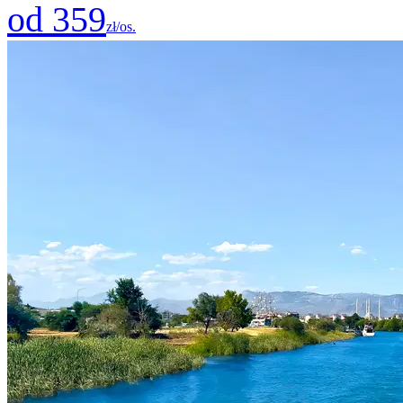
od 359
zł/os.