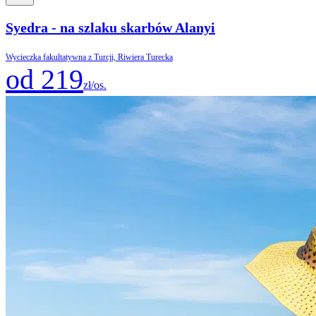
Syedra - na szlaku skarbów Alanyi
Wycieczka fakultatywna z Turcji, Riwiera Turecka
od 219
zł/os.