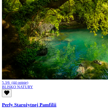
5.3/6
(44 opinie)
BLISKO NATURY
Perły Starożytnej Pamfilii