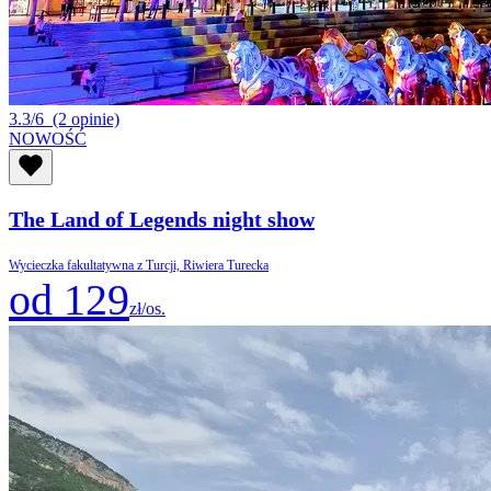
3.3/6
(2 opinie)
NOWOŚĆ
The Land of Legends night show
Wycieczka fakultatywna z Turcji, Riwiera Turecka
od 129
zł/os.