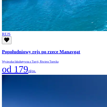
REJS
Popołudniowy rejs po rzece Manavgat
Wycieczka fakultatywna z Turcji, Riwiera Turecka
od 179
zł/os.