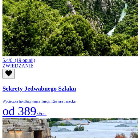
5.4/6
(19 opinii)
ZWIEDZANIE
Sekrety Jedwabnego Szlaku
Wycieczka fakultatywna z Turcji, Riwiera Turecka
od 389
zł/os.