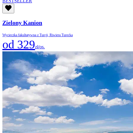
BESTSELLER
Zielony Kanion
Wycieczka fakultatywna z Turcji, Riwiera Turecka
od 329
zł/os.