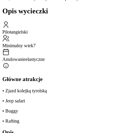
Opis wycieczki
Pilot
angielski
Minimalny wiek
7
Anulowanie
elastyczne
Główne atrakcje
• Zjazd kolejką tyrolską
• Jeep safari
• Buggy
• Rafting
Opis