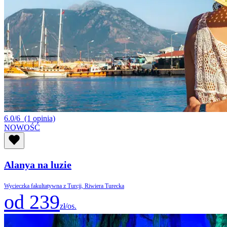
6.0/6
(1 opinia)
NOWOŚĆ
Alanya na luzie
Wycieczka fakultatywna z Turcji, Riwiera Turecka
od 239
zł/os.