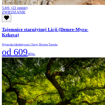
5.8/6
(22 opinie)
ZWIEDZANIE
Tajemnice starożytnej Licji (Demre-Myra-
Kekova)
Wycieczka fakultatywna z Turcji, Riwiera Turecka
od 609
zł/os.