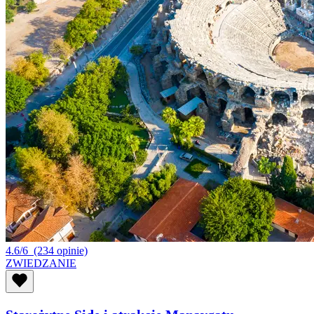
4.6/6
(234 opinie)
ZWIEDZANIE