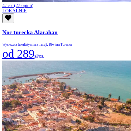
4.1/6
(27 opinii)
LOKALNIE
Noc turecka Alarahan
Wycieczka fakultatywna z Turcji, Riwiera Turecka
od 289
zł/os.