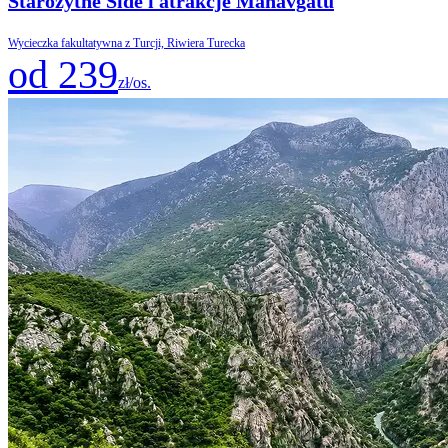
Starożytne Side i atrakcje Manavgatu
Wycieczka fakultatywna z Turcji, Riwiera Turecka
od 239
zł/os.