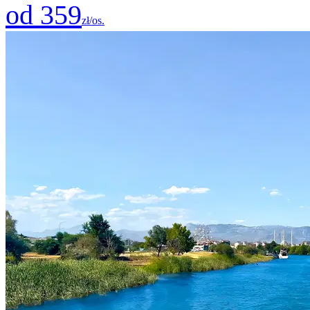
od 359
zł/os.