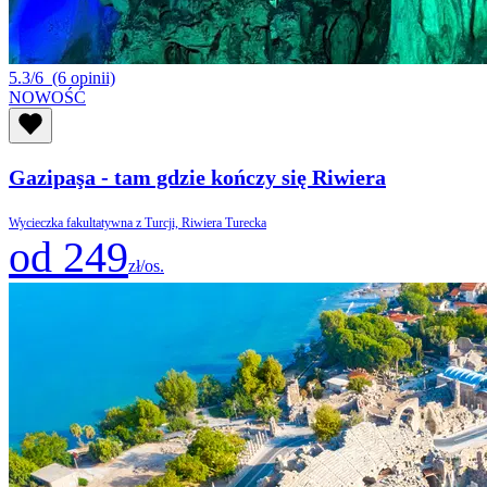
5.3/6
(6 opinii)
NOWOŚĆ
Gazipaşa - tam gdzie kończy się Riwiera
Wycieczka fakultatywna z Turcji, Riwiera Turecka
od 249
zł/os.