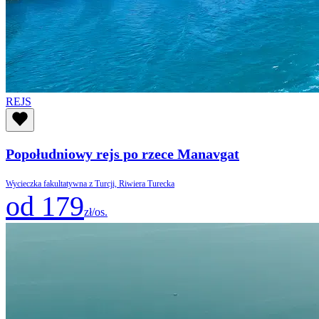
REJS
Popołudniowy rejs po rzece Manavgat
Wycieczka fakultatywna z Turcji, Riwiera Turecka
od 179
zł/os.