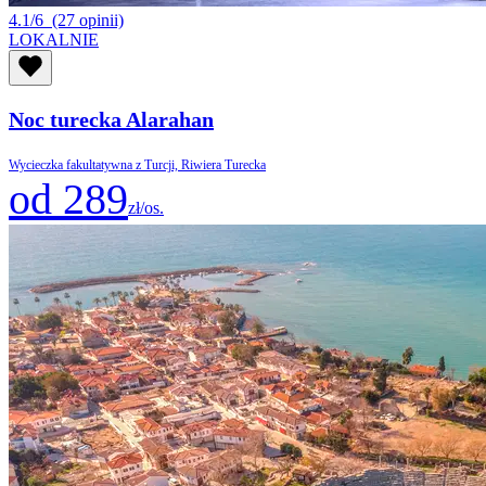
4.1/6
(27 opinii)
LOKALNIE
Noc turecka Alarahan
Wycieczka fakultatywna z Turcji, Riwiera Turecka
od 289
zł/os.