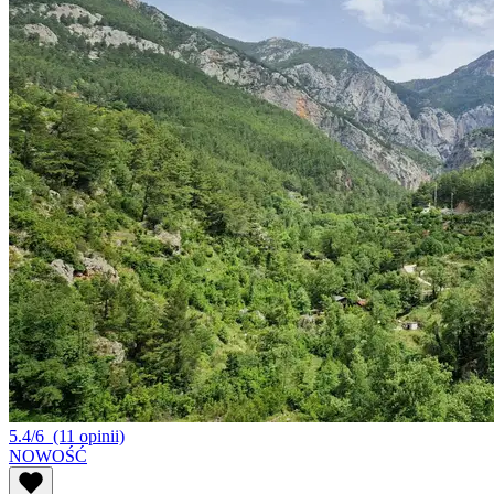
5.4/6
(11 opinii)
NOWOŚĆ