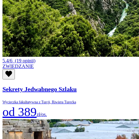
5.4/6
(19 opinii)
ZWIEDZANIE
Sekrety Jedwabnego Szlaku
Wycieczka fakultatywna z Turcji, Riwiera Turecka
od 389
zł/os.