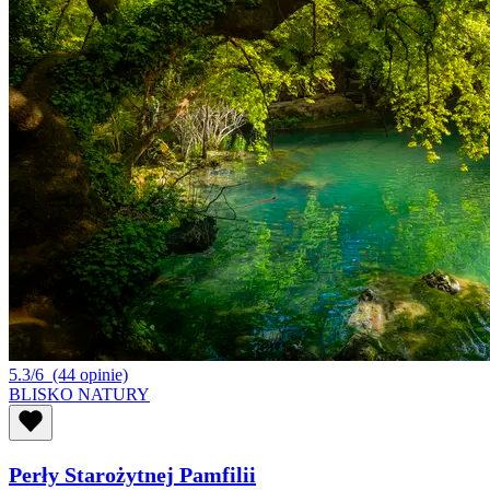
5.3/6
(44 opinie)
BLISKO NATURY
Perły Starożytnej Pamfilii