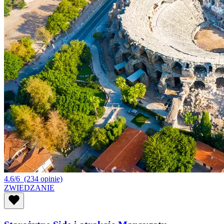
4.6/6
(234 opinie)
ZWIEDZANIE