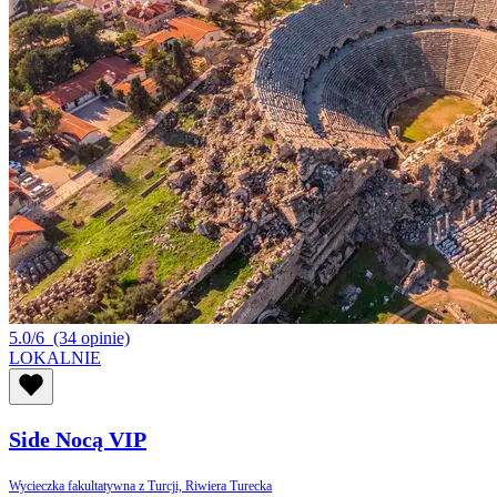
5.0/6
(34 opinie)
LOKALNIE
Side Nocą VIP
Wycieczka fakultatywna z Turcji, Riwiera Turecka