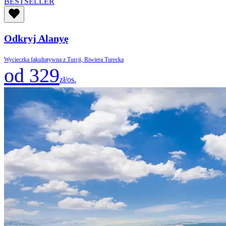
BESTSELLER
Odkryj Alanyę
Wycieczka fakultatywna z Turcji, Riwiera Turecka
od 329
zł/os.