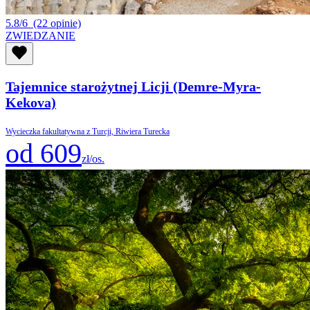
5.8/6
(22 opinie)
ZWIEDZANIE
Tajemnice starożytnej Licji (Demre-Myra-
Kekova)
Wycieczka fakultatywna z Turcji, Riwiera Turecka
od 609
zł/os.