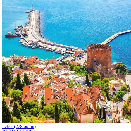
5.3/6
(278 opinii)