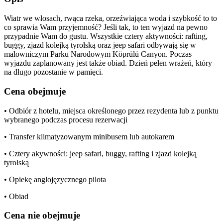
Wiatr we włosach, rwąca rzeka, orzeźwiająca woda i szybkość to to
co sprawia Wam przyjemność? Jeśli tak, to ten wyjazd na pewno
przypadnie Wam do gustu. Wszystkie cztery aktywności: rafting,
buggy, zjazd kolejką tyrolską oraz jeep safari odbywają się w
malowniczym Parku Narodowym Köprülü Canyon. Poczas
wyjazdu zaplanowany jest także obiad. Dzień pełen wrażeń, który
na długo pozostanie w pamięci.
Cena obejmuje
• Odbiór z hotelu, miejsca określonego przez rezydenta lub z punktu
wybranego podczas procesu rezerwacji
• Transfer klimatyzowanym minibusem lub autokarem
• Cztery akywności: jeep safari, buggy, rafting i zjazd kolejką
tyrolską
• Opiekę anglojęzycznego pilota
• Obiad
Cena nie obejmuje