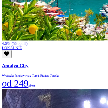
4.6/6
(56 opinii)
LOKALNIE
Antalya City
Wycieczka fakultatywna z Turcji, Riwiera Turecka
od 249
zł/os.