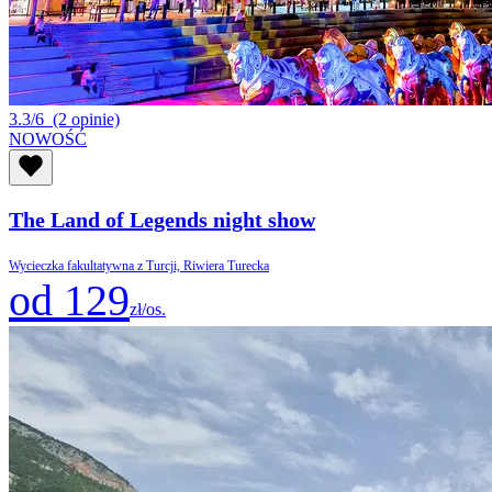
3.3/6
(2 opinie)
NOWOŚĆ
The Land of Legends night show
Wycieczka fakultatywna z Turcji, Riwiera Turecka
od 129
zł/os.