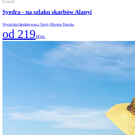
Syedra - na szlaku skarbów Alanyi
Wycieczka fakultatywna z Turcji, Riwiera Turecka
od 219
zł/os.