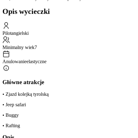
Opis wycieczki
Pilot
angielski
Minimalny wiek
7
Anulowanie
elastyczne
Główne atrakcje
• Zjazd kolejką tyrolską
• Jeep safari
• Buggy
• Rafting
Opis