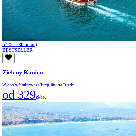
5.5/6
(280 opinii)
BESTSELLER
Zielony Kanion
Wycieczka fakultatywna z Turcji, Riwiera Turecka
od 329
zł/os.