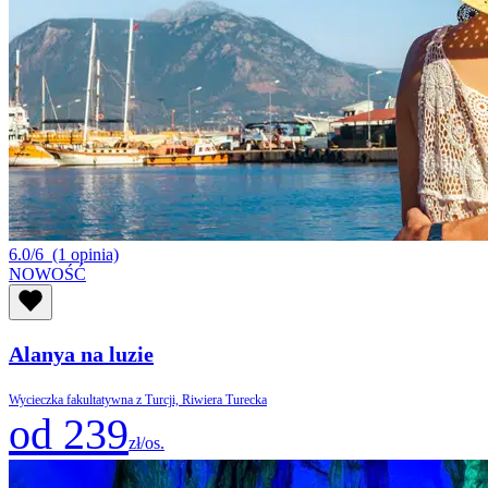
6.0/6
(1 opinia)
NOWOŚĆ
Alanya na luzie
Wycieczka fakultatywna z Turcji, Riwiera Turecka
od 239
zł/os.