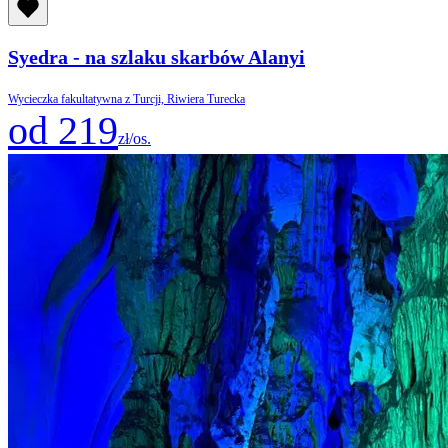
Syedra - na szlaku skarbów Alanyi
Wycieczka fakultatywna z Turcji, Riwiera Turecka
od 219
zł/os.