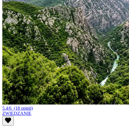
5.4/6
(18 opinii)
ZWIEDZANIE