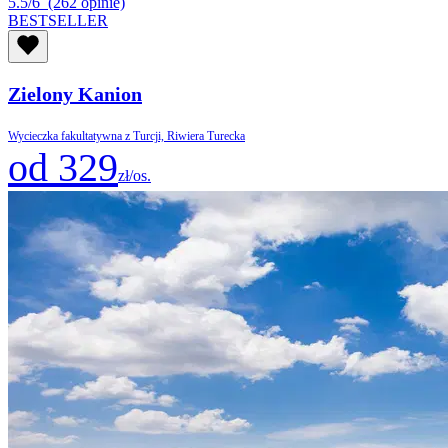
5.5/6
(262 opinie)
BESTSELLER
Zielony Kanion
Wycieczka fakultatywna z Turcji, Riwiera Turecka
od 329
zł/os.