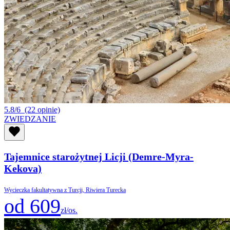
5.8/6
(22 opinie)
ZWIEDZANIE
Tajemnice starożytnej Licji (Demre-Myra-
Kekova)
Wycieczka fakultatywna z Turcji, Riwiera Turecka
od 609
zł/os.