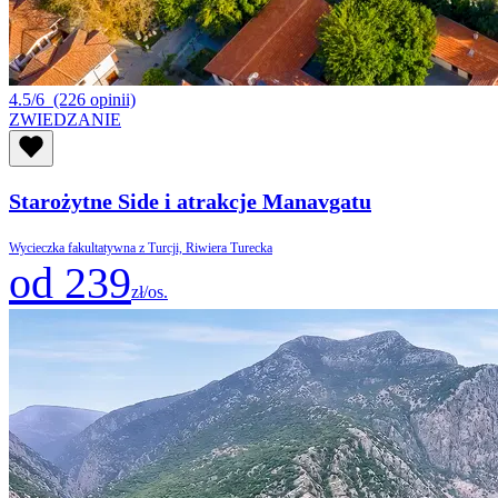
4.5/6
(226 opinii)
ZWIEDZANIE
Starożytne Side i atrakcje Manavgatu
Wycieczka fakultatywna z Turcji, Riwiera Turecka
od 239
zł/os.