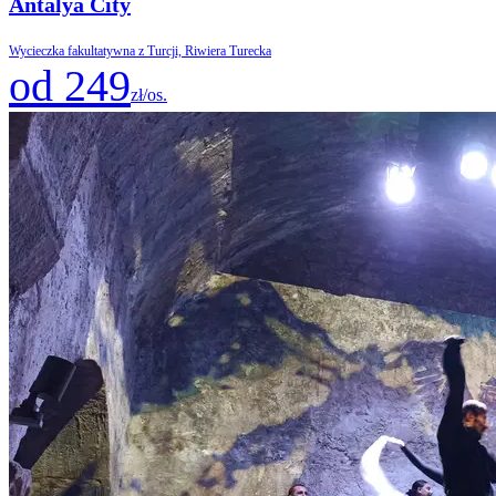
Antalya City
Wycieczka fakultatywna z Turcji, Riwiera Turecka
od 249
zł/os.