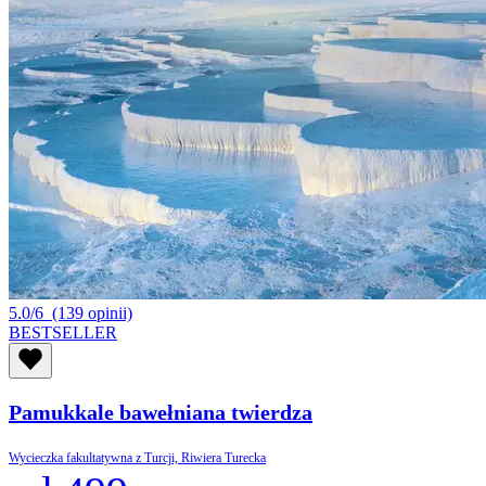
5.0/6
(139 opinii)
BESTSELLER
Pamukkale bawełniana twierdza
Wycieczka fakultatywna z Turcji, Riwiera Turecka