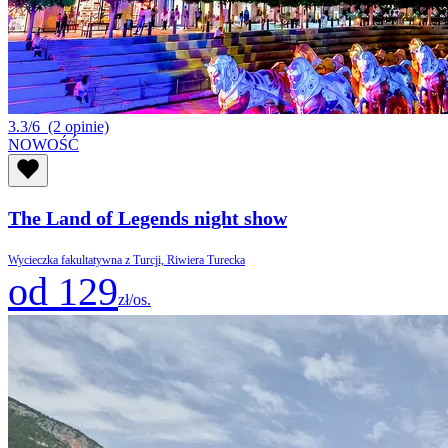
3.3/6
(2 opinie)
NOWOŚĆ
The Land of Legends night show
Wycieczka fakultatywna z Turcji, Riwiera Turecka
od 129
zł/os.