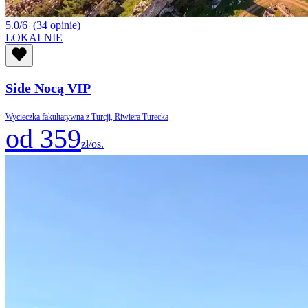
5.0/6
(34 opinie)
LOKALNIE
Side Nocą VIP
Wycieczka fakultatywna z Turcji, Riwiera Turecka
od 359
zł/os.