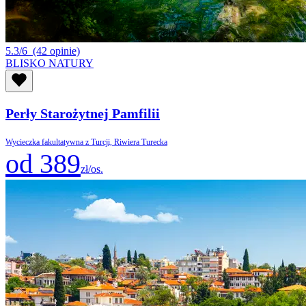
5.3/6
(42 opinie)
BLISKO NATURY
Perły Starożytnej Pamfilii
Wycieczka fakultatywna z Turcji, Riwiera Turecka
od 389
zł/os.