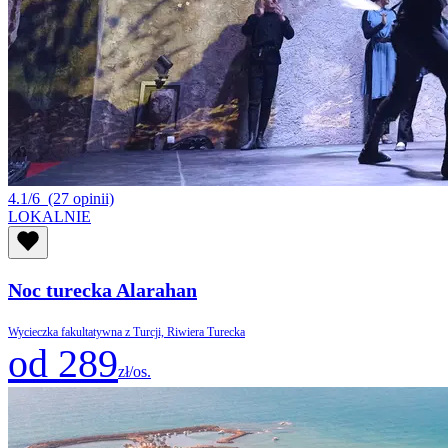
4.1/6
(27 opinii)
LOKALNIE
Noc turecka Alarahan
Wycieczka fakultatywna z Turcji, Riwiera Turecka
od 289
zł/os.