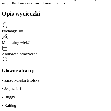
sam, z Rainbow czy z innym biurem podróży
Opis wycieczki
Pilot
angielski
Minimalny wiek
7
Anulowanie
elastyczne
Główne atrakcje
• Zjazd kolejką tyrolską
• Jeep safari
• Buggy
• Rafting