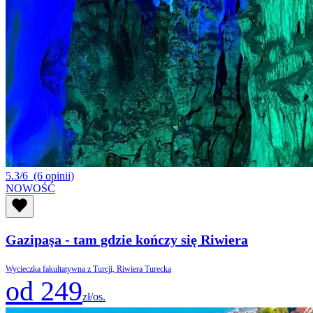
5.3/6
(6 opinii)
NOWOŚĆ
Gazipaşa - tam gdzie kończy się Riwiera
Wycieczka fakultatywna z Turcji, Riwiera Turecka
od 249
zł/os.