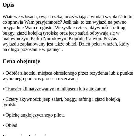
Opis
Wiatr we włosach, rwąca rzeka, orzeźwiająca woda i szybkość to to
co sprawia Wam przyjemność? Jeśli tak, to ten wyjazd na pewno
przypadnie Wam do gustu. Wszystkie cztery aktywności: rafting,
buggy, zjazd kolejką tyrolską oraz jeep safari odbywają się w
malowniczym Parku Narodowym Köprülü Canyon. Poczas
wyjazdu zaplanowany jest także obiad. Dzień pełen wrażeń, który
na długo pozostanie w pamięci.
Cena obejmuje
• Odbiór z hotelu, miejsca określonego przez rezydenta lub z punktu
wybranego podczas procesu rezerwacji
• Transfer klimatyzowanym minibusem lub autokarem
• Cztery akywności: jeep safari, buggy, rafting i zjazd kolejką
tyrolską
• Opiekę anglojęzycznego pilota
• Obiad