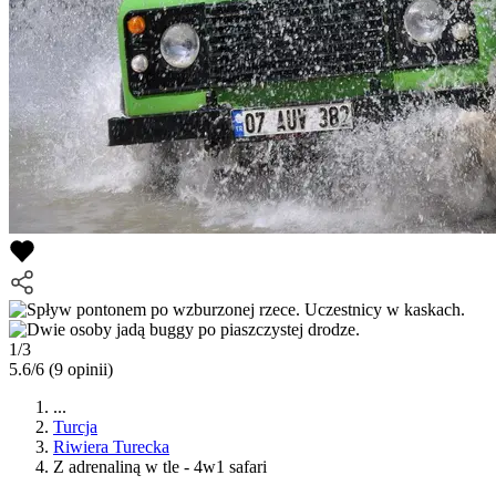
1/3
5.6/6
(9 opinii)
...
Turcja
Riwiera Turecka
Z adrenaliną w tle - 4w1 safari