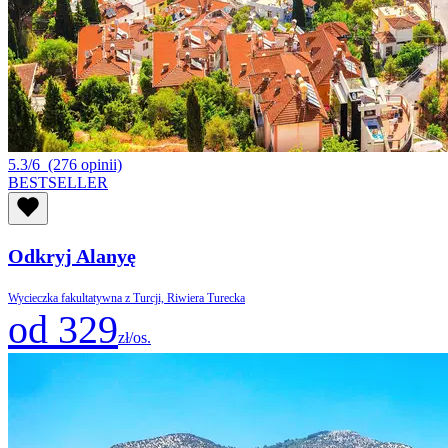
5.3/6
(276 opinii)
BESTSELLER
Odkryj Alanyę
Wycieczka fakultatywna z Turcji, Riwiera Turecka
od 329
zł/os.