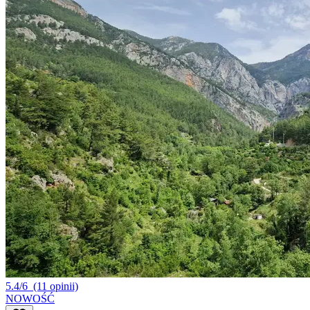
5.4/6
(11 opinii)
NOWOŚĆ