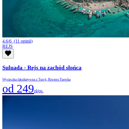
4.6/6
(11 opinii)
REJS
Suluada - Rejs na zachód słońca
Wycieczka fakultatywna z Turcji, Riwiera Turecka
od 249
zł/os.