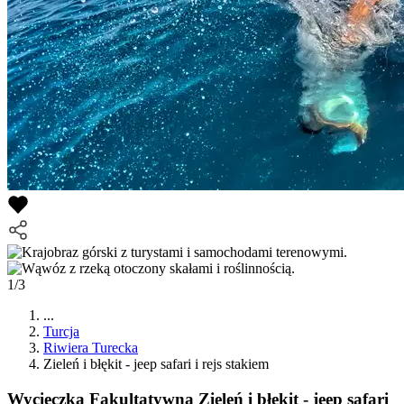
1/3
...
Turcja
Riwiera Turecka
Zieleń i błękit - jeep safari i rejs stakiem
Wycieczka Fakultatywna
Zieleń i błękit - jeep safari