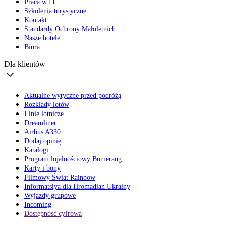
Praca w IT
Szkolenia turystyczne
Kontakt
Standardy Ochrony Małoletnich
Nasze hotele
Biura
Dla klientów
Aktualne wytyczne przed podróżą
Rozkłady lotów
Linie lotnicze
Dreamliner
Airbus A330
Dodaj opinię
Katalogi
Program lojalnościowy Bumerang
Karty i bony
Filmowy Świat Rainbow
Informatsiya dla Hromadian Ukrainy
Wyjazdy grupowe
Incoming
Dostępność cyfrowa