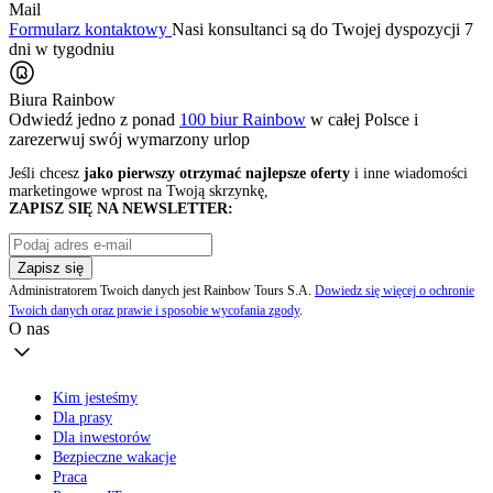
Mail
Formularz kontaktowy
Nasi konsultanci są do Twojej dyspozycji 7
dni w tygodniu
Biura Rainbow
Odwiedź jedno z ponad
100 biur Rainbow
w całej Polsce i
zarezerwuj swój
wymarzony urlop
Jeśli chcesz
jako pierwszy otrzymać najlepsze oferty
i inne wiadomości
marketingowe wprost na Twoją skrzynkę,
ZAPISZ SIĘ NA NEWSLETTER:
Zapisz się
Administratorem Twoich danych jest Rainbow Tours S.A.
Dowiedz się więcej o ochronie
Twoich danych oraz prawie i sposobie wycofania zgody
.
O nas
Kim jesteśmy
Dla prasy
Dla inwestorów
Bezpieczne wakacje
Praca