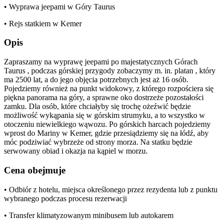
• Wyprawa jeepami w Góry Taurus
• Rejs statkiem w Kemer
Opis
Zapraszamy na wyprawę jeepami po majestatycznych Górach
Taurus , podczas górskiej przygody zobaczymy m. in. platan , który
ma 2500 lat, a do jego objęcia potrzebnych jest aż 16 osób.
Pojedziemy również na punkt widokowy, z którego rozpościera się
piękna panorama na góry, a sprawne oko dostrzeże pozostałości
zamku. Dla osób, które chciałyby się trochę ożeźwić będzie
możliwość wykąpania się w górskim strumyku, a to wszystko w
otoczeniu niewielkiego wąwozu. Po górskich harcach pojedziemy
wprost do Mariny w Kemer, gdzie przesiądziemy się na łódź, aby
móc podziwiać wybrzeże od strony morza. Na statku będzie
serwowany obiad i okazja na kąpiel w morzu.
Cena obejmuje
• Odbiór z hotelu, miejsca określonego przez rezydenta lub z punktu
wybranego podczas procesu rezerwacji
• Transfer klimatyzowanym minibusem lub autokarem