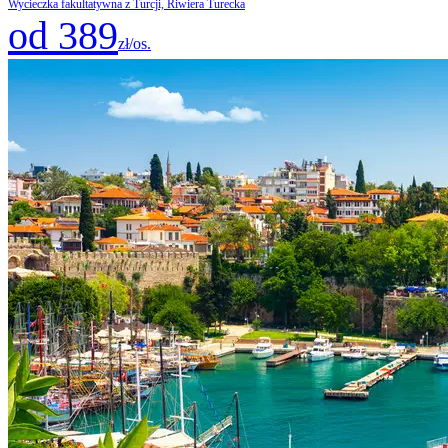
Wycieczka fakultatywna z Turcji, Riwiera Turecka
od 389
zł/os.