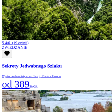
5.4/6
(19 opinii)
ZWIEDZANIE
Sekrety Jedwabnego Szlaku
Wycieczka fakultatywna z Turcji, Riwiera Turecka
od 389
zł/os.