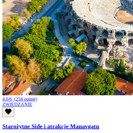
4.6/6
(234 opinie)
ZWIEDZANIE
Starożytne Side i atrakcje Manavgatu