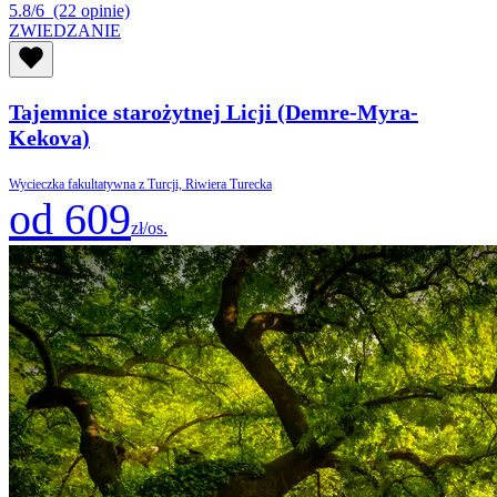
5.8/6
(22 opinie)
ZWIEDZANIE
Tajemnice starożytnej Licji (Demre-Myra-
Kekova)
Wycieczka fakultatywna z Turcji, Riwiera Turecka
od 609
zł/os.