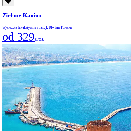
Zielony Kanion
Wycieczka fakultatywna z Turcji, Riwiera Turecka
od 329
zł/os.