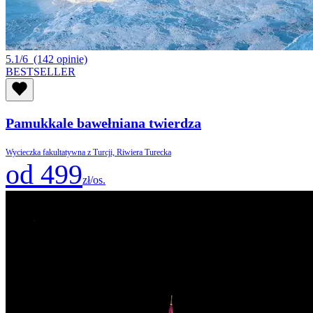
5.1/6
(142 opinie)
BESTSELLER
Pamukkale bawełniana twierdza
Wycieczka fakultatywna z Turcji, Riwiera Turecka
od 499
zł/os.