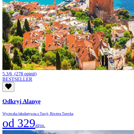
5.3/6
(278 opinii)
BESTSELLER
Odkryj Alanyę
Wycieczka fakultatywna z Turcji, Riwiera Turecka
od 329
zł/os.