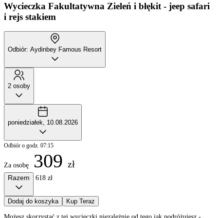
Wycieczka Fakultatywna
Zieleń i błękit - jeep safari
i rejs stakiem
Odbiór: Aydinbey Famous Resort
2 osoby
poniedziałek, 10.08.2026
Odbiór o godz. 07:15
309
zł
Za osobę
Razem
618 zł
Dodaj do koszyka
Kup Teraz
Możesz skorzystać z tej wycieczki niezależnie od tego jak podróżujesz -