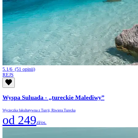
5.1/6
(51 opinii)
REJS
Wyspa Suluada - „tureckie Malediwy”
Wycieczka fakultatywna z Turcji, Riwiera Turecka
od 249
zł/os.