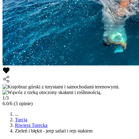
1/3
6.0/6
(3 opinie)
...
Turcja
Riwiera Turecka
Zieleń i błękit - jeep safari i rejs stakiem