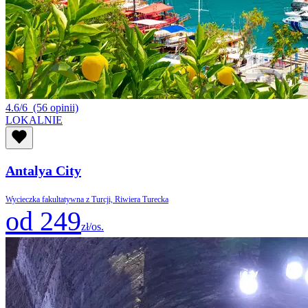
4.6/6
(56 opinii)
LOKALNIE
Antalya City
Wycieczka fakultatywna z Turcji, Riwiera Turecka
od 249
zł/os.