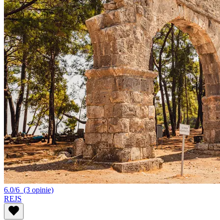
6.0/6
(3 opinie)
REJS