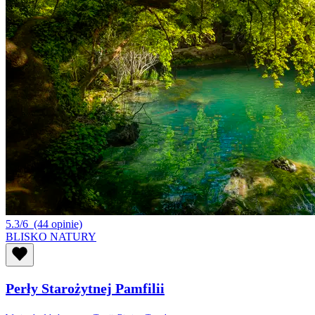
5.3/6
(44 opinie)
BLISKO NATURY
Perły Starożytnej Pamfilii