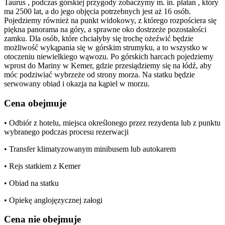
Taurus , podczas górskiej przygody zobaczymy m. in. platan , który
ma 2500 lat, a do jego objęcia potrzebnych jest aż 16 osób.
Pojedziemy również na punkt widokowy, z którego rozpościera się
piękna panorama na góry, a sprawne oko dostrzeże pozostałości
zamku. Dla osób, które chciałyby się trochę ożeźwić będzie
możliwość wykąpania się w górskim strumyku, a to wszystko w
otoczeniu niewielkiego wąwozu. Po górskich harcach pojedziemy
wprost do Mariny w Kemer, gdzie przesiądziemy się na łódź, aby
móc podziwiać wybrzeże od strony morza. Na statku będzie
serwowany obiad i okazja na kąpiel w morzu.
Cena obejmuje
• Odbiór z hotelu, miejsca określonego przez rezydenta lub z punktu
wybranego podczas procesu rezerwacji
• Transfer klimatyzowanym minibusem lub autokarem
• Rejs statkiem z Kemer
• Obiad na statku
• Opiekę anglojęzycznej załogi
Cena nie obejmuje