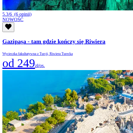
5.3/6
(6 opinii)
NOWOŚĆ
Gazipaşa - tam gdzie kończy się Riwiera
Wycieczka fakultatywna z Turcji, Riwiera Turecka
od 249
zł/os.