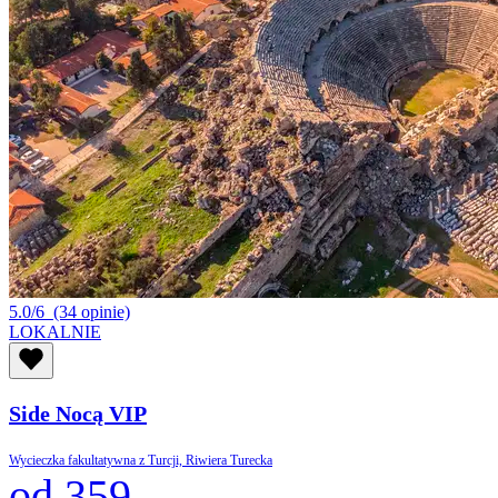
5.0/6
(34 opinie)
LOKALNIE
Side Nocą VIP
Wycieczka fakultatywna z Turcji, Riwiera Turecka
od 359