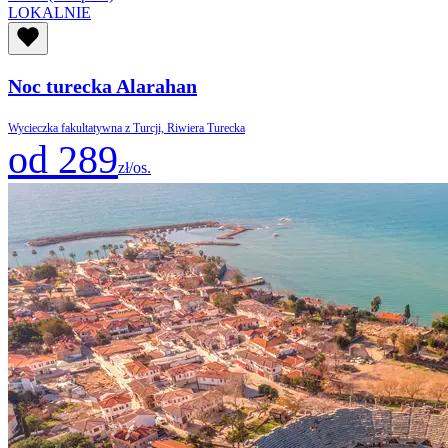
LOKALNIE
Noc turecka Alarahan
Wycieczka fakultatywna z Turcji, Riwiera Turecka
od 289
zł/os.