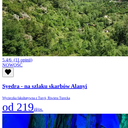
5.4/6
(11 opinii)
NOWOŚĆ
Syedra - na szlaku skarbów Alanyi
Wycieczka fakultatywna z Turcji, Riwiera Turecka
od 219
zł/os.