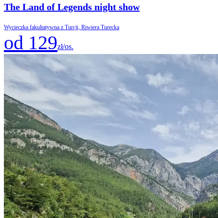
The Land of Legends night show
Wycieczka fakultatywna z Turcji, Riwiera Turecka
od 129
zł/os.