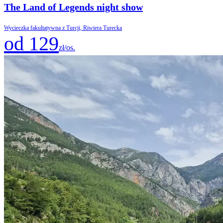
The Land of Legends night show
Wycieczka fakultatywna z Turcji, Riwiera Turecka
od 129
zł/os.