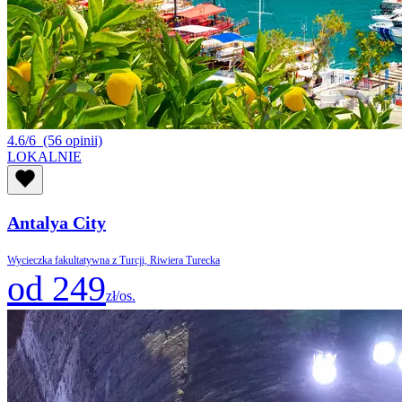
4.6/6
(56 opinii)
LOKALNIE
Antalya City
Wycieczka fakultatywna z Turcji, Riwiera Turecka
od 249
zł/os.