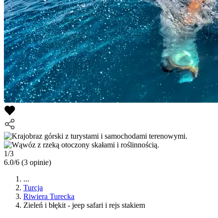
1/3
6.0/6
(3 opinie)
...
Turcja
Riwiera Turecka
Zieleń i błękit - jeep safari i rejs stakiem