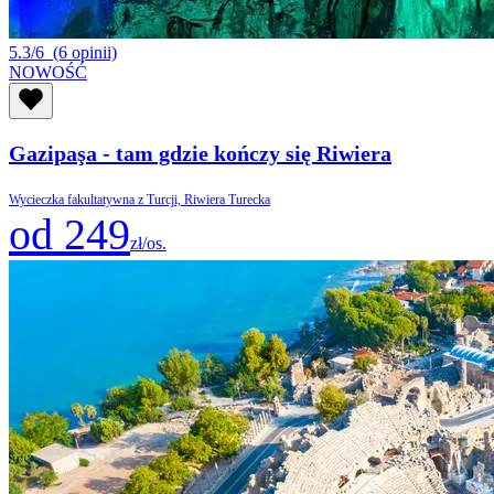
5.3/6
(6 opinii)
NOWOŚĆ
Gazipaşa - tam gdzie kończy się Riwiera
Wycieczka fakultatywna z Turcji, Riwiera Turecka
od 249
zł/os.