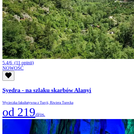
5.4/6
(11 opinii)
NOWOŚĆ
Syedra - na szlaku skarbów Alanyi
Wycieczka fakultatywna z Turcji, Riwiera Turecka
od 219
zł/os.