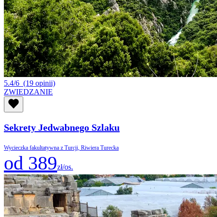
5.4/6
(19 opinii)
ZWIEDZANIE
Sekrety Jedwabnego Szlaku
Wycieczka fakultatywna z Turcji, Riwiera Turecka
od 389
zł/os.