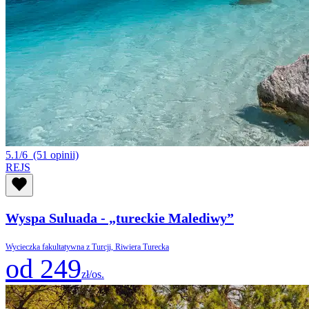
5.1/6
(51 opinii)
REJS
Wyspa Suluada - „tureckie Malediwy”
Wycieczka fakultatywna z Turcji, Riwiera Turecka
od 249
zł/os.