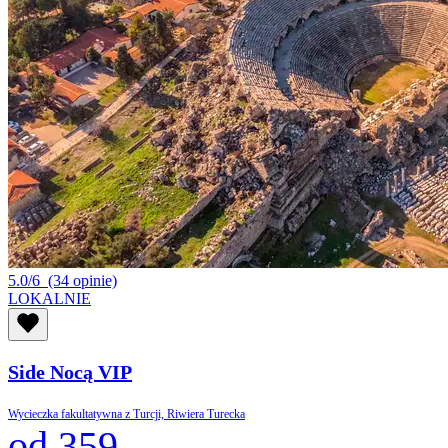
5.0/6
(34 opinie)
LOKALNIE
Side Nocą VIP
Wycieczka fakultatywna z Turcji, Riwiera Turecka
od 359