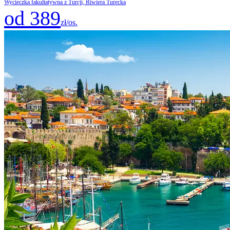
Wycieczka fakultatywna z Turcji, Riwiera Turecka
od 389
zł/os.