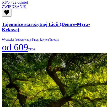
5.8/6
(22 opinie)
ZWIEDZANIE
Tajemnice starożytnej Licji (Demre-Myra-
Kekova)
Wycieczka fakultatywna z Turcji, Riwiera Turecka
od 609
zł/os.