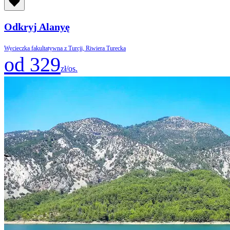
Odkryj Alanyę
Wycieczka fakultatywna z Turcji, Riwiera Turecka
od 329
zł/os.