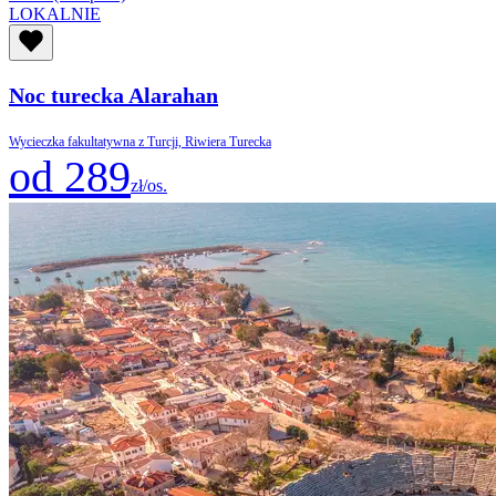
LOKALNIE
Noc turecka Alarahan
Wycieczka fakultatywna z Turcji, Riwiera Turecka
od 289
zł/os.