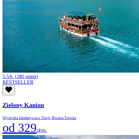
5.5/6
(280 opinii)
BESTSELLER
Zielony Kanion
Wycieczka fakultatywna z Turcji, Riwiera Turecka
od 329
zł/os.