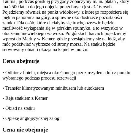
Taurus , podczas górskiej przygody zobaczymy m. in. platan , który
ma 2500 lat, a do jego objęcia potrzebnych jest aż 16 osób.
Pojedziemy również na punkt widokowy, z którego rozpościera się
piękna panorama na góry, a sprawne oko dostrzeże pozostałości
zamku. Dla osób, które chciałyby się trochę ożeźwić będzie
możliwość wykąpania się w górskim strumyku, a to wszystko w
otoczeniu niewielkiego wąwozu. Po górskich harcach pojedziemy
wprost do Mariny w Kemer, gdzie przesiądziemy się na łódź, aby
móc podziwiać wybrzeże od strony morza. Na statku będzie
serwowany obiad i okazja na kąpiel w morzu.
Cena obejmuje
• Odbiór z hotelu, miejsca określonego przez rezydenta lub z punktu
wybranego podczas procesu rezerwacji
• Transfer klimatyzowanym minibusem lub autokarem
• Rejs statkiem z Kemer
• Obiad na statku
• Opiekę anglojęzycznej załogi
Cena nie obejmuje