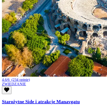
4.6/6
(234 opinie)
ZWIEDZANIE
Starożytne Side i atrakcje Manavgatu