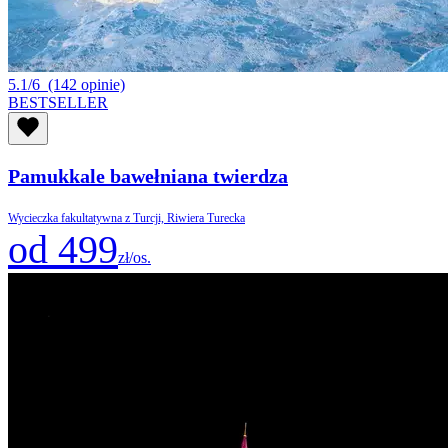
5.1/6
(142 opinie)
BESTSELLER
Pamukkale bawełniana twierdza
Wycieczka fakultatywna z Turcji, Riwiera Turecka
od 499
zł/os.