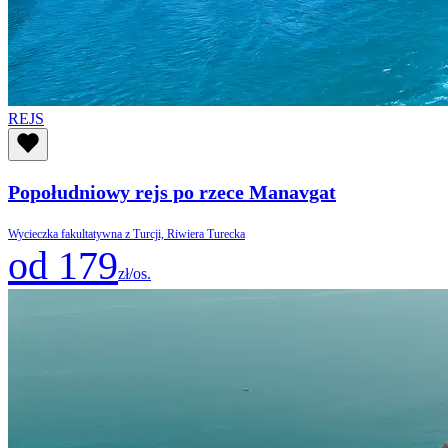
REJS
Popołudniowy rejs po rzece Manavgat
Wycieczka fakultatywna z Turcji, Riwiera Turecka
od 179
zł/os.