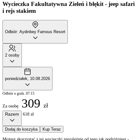
Wycieczka Fakultatywna
Zieleń i błękit - jeep safari
i rejs stakiem
Odbiór: Aydinbey Famous Resort
2 osoby
poniedziałek, 10.08.2026
Odbiór o godz. 07:15
309
zł
Za osobę
Razem
618 zł
Dodaj do koszyka
Kup Teraz
Możesz skorzystać z tej wycieczki niezależnie od tego jak podróżujesz -