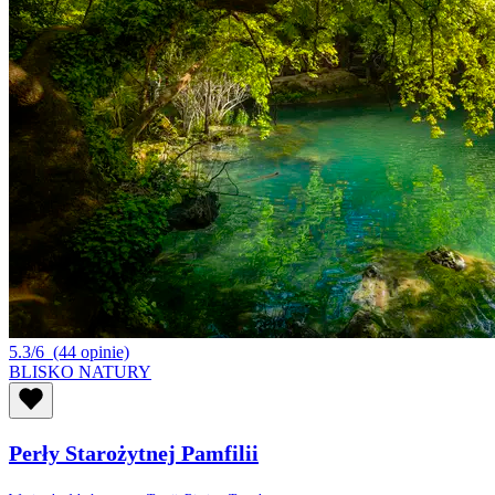
5.3/6
(44 opinie)
BLISKO NATURY
Perły Starożytnej Pamfilii