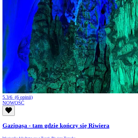
5.3/6
(6 opinii)
NOWOŚĆ
Gazipaşa - tam gdzie kończy się Riwiera