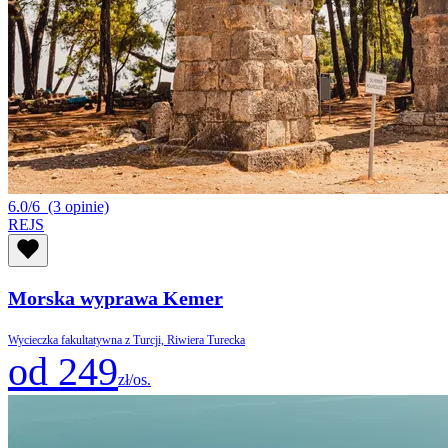
6.0/6
(3 opinie)
REJS
Morska wyprawa Kemer
Wycieczka fakultatywna z Turcji, Riwiera Turecka
od 249
zł/os.