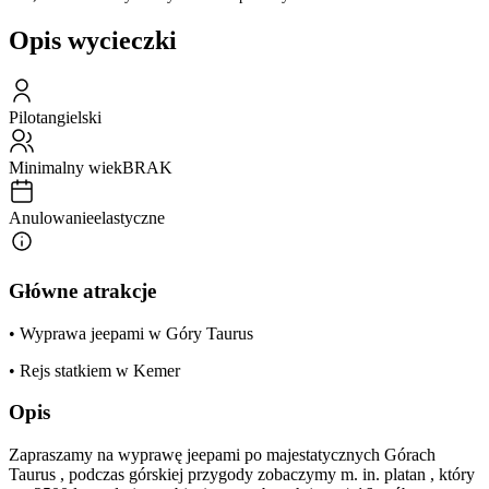
Opis wycieczki
Pilot
angielski
Minimalny wiek
BRAK
Anulowanie
elastyczne
Główne atrakcje
• Wyprawa jeepami w Góry Taurus
• Rejs statkiem w Kemer
Opis
Zapraszamy na wyprawę jeepami po majestatycznych Górach
Taurus , podczas górskiej przygody zobaczymy m. in. platan , który