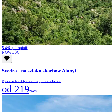
5.4/6
(11 opinii)
NOWOŚĆ
Syedra - na szlaku skarbów Alanyi
Wycieczka fakultatywna z Turcji, Riwiera Turecka
od 219
zł/os.