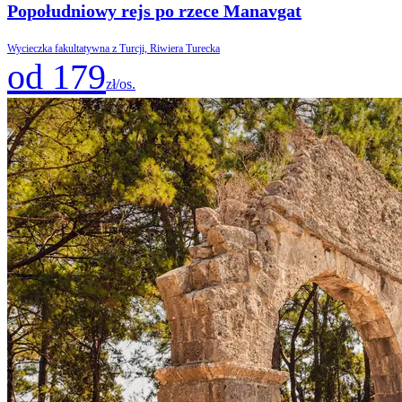
Popołudniowy rejs po rzece Manavgat
Wycieczka fakultatywna z Turcji, Riwiera Turecka
od 179
zł/os.