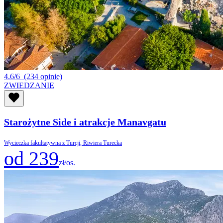
4.6/6
(234 opinie)
ZWIEDZANIE
Starożytne Side i atrakcje Manavgatu
Wycieczka fakultatywna z Turcji, Riwiera Turecka
od 239
zł/os.