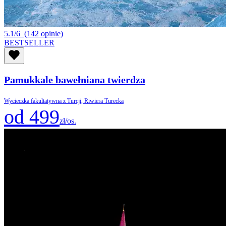
5.1/6
(142 opinie)
BESTSELLER
Pamukkale bawełniana twierdza
Wycieczka fakultatywna z Turcji, Riwiera Turecka
od 499
zł/os.