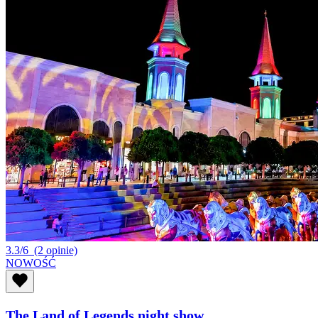
3.3/6
(2 opinie)
NOWOŚĆ
The Land of Legends night show