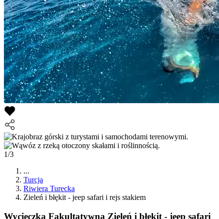
1/3
...
Turcja
Riwiera Turecka
Zieleń i błękit - jeep safari i rejs stakiem
Wycieczka Fakultatywna
Zieleń i błękit - jeep safari