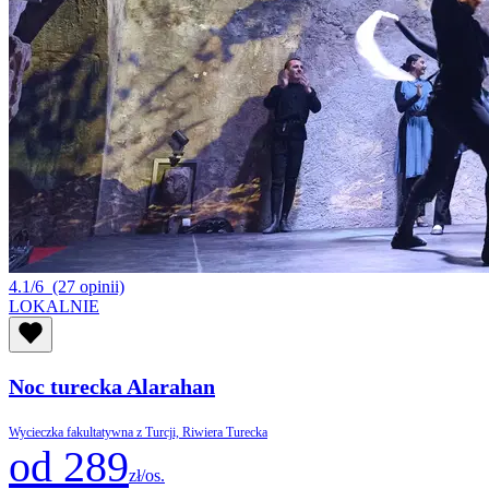
4.1/6
(27 opinii)
LOKALNIE
Noc turecka Alarahan
Wycieczka fakultatywna z Turcji, Riwiera Turecka
od 289
zł/os.