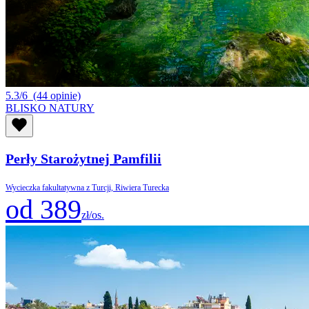
5.3/6
(44 opinie)
BLISKO NATURY
Perły Starożytnej Pamfilii
Wycieczka fakultatywna z Turcji, Riwiera Turecka
od 389
zł/os.