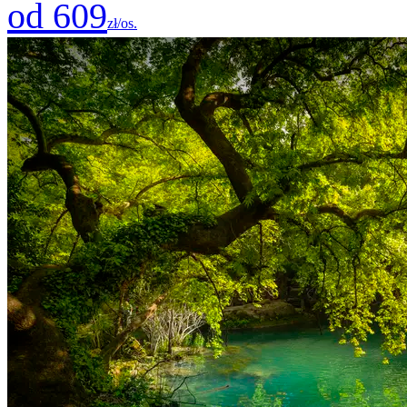
od 609
zł/os.