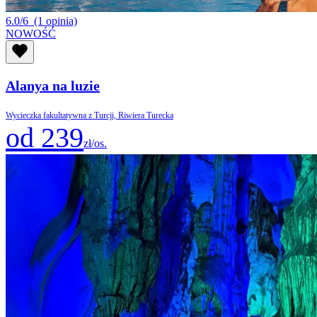
6.0/6
(1 opinia)
NOWOŚĆ
Alanya na luzie
Wycieczka fakultatywna z Turcji, Riwiera Turecka
od 239
zł/os.