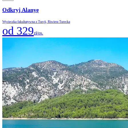
Odkryj Alanyę
Wycieczka fakultatywna z Turcji, Riwiera Turecka
od 329
zł/os.