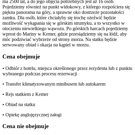
ma 2500 lat, a do jego objęcia potrzebnych jest aż 16 osób.
Pojedziemy również na punkt widokowy, z którego rozpościera się
piękna panorama na góry, a sprawne oko dostrzeże pozostałości
zamku. Dla osób, które chciałyby się trochę ożeźwić będzie
możliwość wykąpania się w górskim strumyku, a to wszystko w
otoczeniu niewielkiego wąwozu. Po górskich harcach pojedziemy
wprost do Mariny w Kemer, gdzie przesiądziemy się na łódź, aby
móc podziwiać wybrzeże od strony morza. Na statku będzie
serwowany obiad i okazja na kąpiel w morzu.
Cena obejmuje
• Odbiór z hotelu, miejsca określonego przez rezydenta lub z punktu
wybranego podczas procesu rezerwacji
• Transfer klimatyzowanym minibusem lub autokarem
• Rejs statkiem z Kemer
• Obiad na statku
• Opiekę anglojęzycznej załogi
Cena nie obejmuje