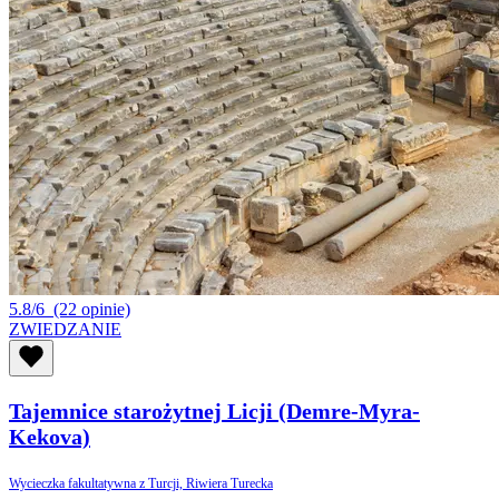
5.8/6
(22 opinie)
ZWIEDZANIE
Tajemnice starożytnej Licji (Demre-Myra-
Kekova)
Wycieczka fakultatywna z Turcji, Riwiera Turecka