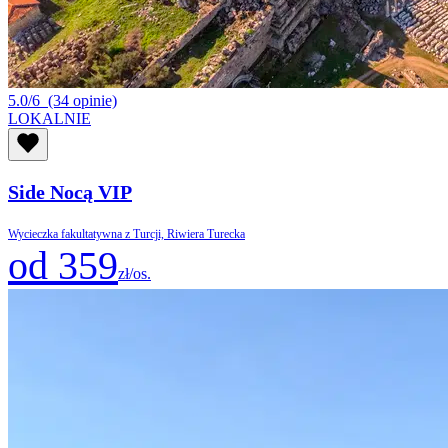
5.0/6
(34 opinie)
LOKALNIE
Side Nocą VIP
Wycieczka fakultatywna z Turcji, Riwiera Turecka
od 359
zł/os.