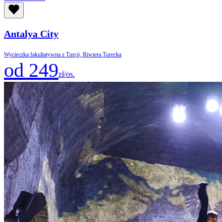
Antalya City
Wycieczka fakultatywna z Turcji, Riwiera Turecka
od 249
zł/os.