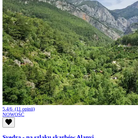
5.4/6
(11 opinii)
NOWOŚĆ
Syedra - na szlaku skarbów Alanyi