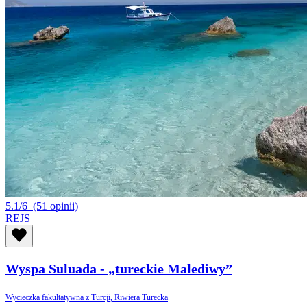
5.1/6
(51 opinii)
REJS
Wyspa Suluada - „tureckie Malediwy”
Wycieczka fakultatywna z Turcji, Riwiera Turecka