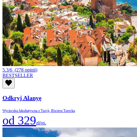
5.3/6
(278 opinii)
BESTSELLER
Odkryj Alanyę
Wycieczka fakultatywna z Turcji, Riwiera Turecka
od 329
zł/os.