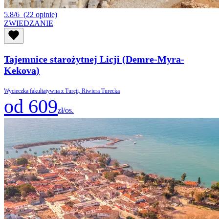
5.8/6
(22 opinie)
ZWIEDZANIE
Tajemnice starożytnej Licji (Demre-Myra-
Kekova)
Wycieczka fakultatywna z Turcji, Riwiera Turecka
od 609
zł/os.