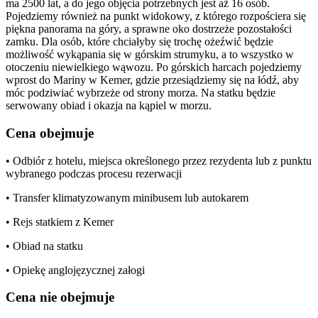
ma 2500 lat, a do jego objęcia potrzebnych jest aż 16 osób.
Pojedziemy również na punkt widokowy, z którego rozpościera się
piękna panorama na góry, a sprawne oko dostrzeże pozostałości
zamku. Dla osób, które chciałyby się trochę ożeźwić będzie
możliwość wykąpania się w górskim strumyku, a to wszystko w
otoczeniu niewielkiego wąwozu. Po górskich harcach pojedziemy
wprost do Mariny w Kemer, gdzie przesiądziemy się na łódź, aby
móc podziwiać wybrzeże od strony morza. Na statku będzie
serwowany obiad i okazja na kąpiel w morzu.
Cena obejmuje
• Odbiór z hotelu, miejsca określonego przez rezydenta lub z punktu
wybranego podczas procesu rezerwacji
• Transfer klimatyzowanym minibusem lub autokarem
• Rejs statkiem z Kemer
• Obiad na statku
• Opiekę anglojęzycznej załogi
Cena nie obejmuje