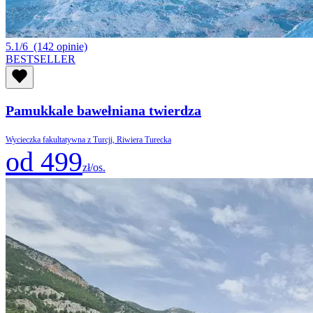
5.1/6
(142 opinie)
BESTSELLER
Pamukkale bawełniana twierdza
Wycieczka fakultatywna z Turcji, Riwiera Turecka
od 499
zł/os.