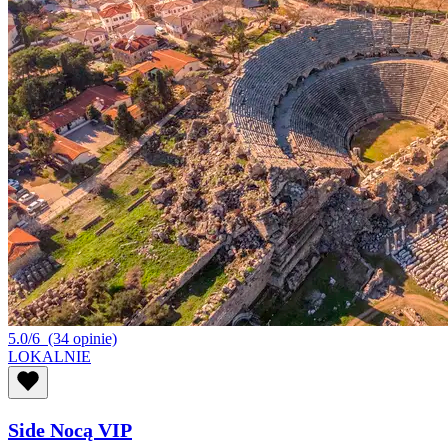
5.0/6
(34 opinie)
LOKALNIE
Side Nocą VIP