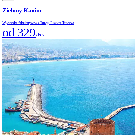
Zielony Kanion
Wycieczka fakultatywna z Turcji, Riwiera Turecka
od 329
zł/os.