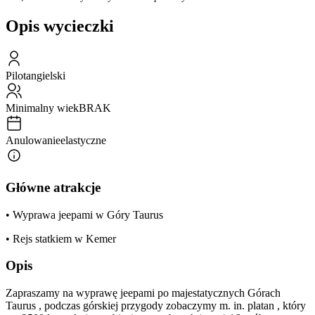
Opis wycieczki
Pilot
angielski
Minimalny wiek
BRAK
Anulowanie
elastyczne
Główne atrakcje
• Wyprawa jeepami w Góry Taurus
• Rejs statkiem w Kemer
Opis
Zapraszamy na wyprawę jeepami po majestatycznych Górach
Taurus , podczas górskiej przygody zobaczymy m. in. platan , który