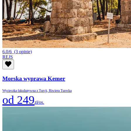
6.0/6
(3 opinie)
REJS
Morska wyprawa Kemer
Wycieczka fakultatywna z Turcji, Riwiera Turecka
od 249
zł/os.