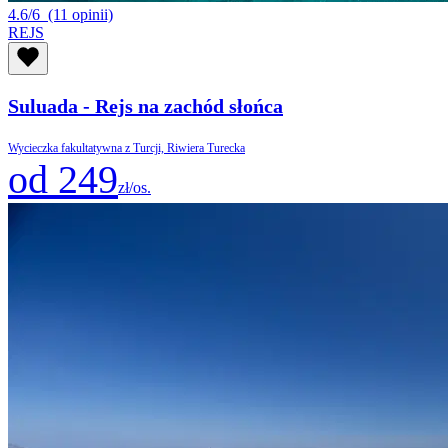
4.6/6
(11 opinii)
REJS
Suluada - Rejs na zachód słońca
Wycieczka fakultatywna z Turcji, Riwiera Turecka
od 249
zł/os.