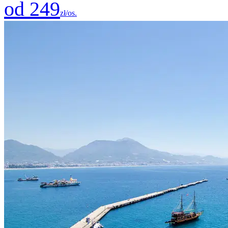
od 249
zł/os.