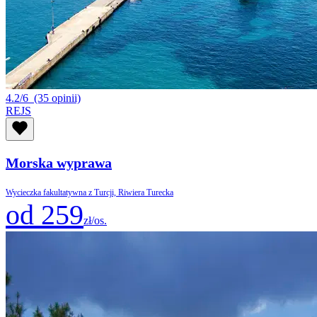
4.2/6
(35 opinii)
REJS
Morska wyprawa
Wycieczka fakultatywna z Turcji, Riwiera Turecka
od 259
zł/os.