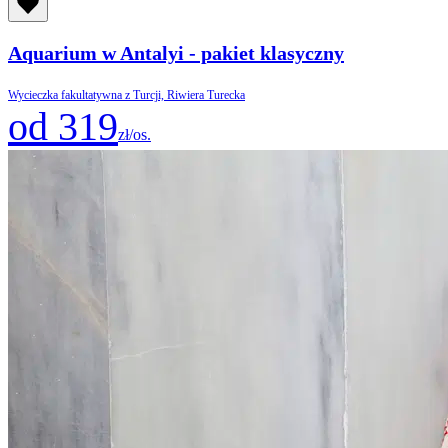
Aquarium w Antalyi - pakiet klasyczny
Wycieczka fakultatywna z Turcji, Riwiera Turecka
od 319
zł/os.