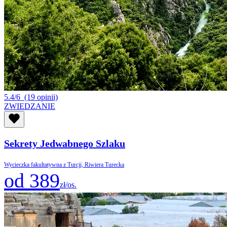
5.4/6
(19 opinii)
ZWIEDZANIE
Sekrety Jedwabnego Szlaku
Wycieczka fakultatywna z Turcji, Riwiera Turecka
od 389
zł/os.