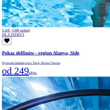
5.4/6
(108 opinii)
DLA DZIECI
Pokaz delfinów - region Alanya, Side
Wycieczka fakultatywna z Turcji, Riwiera Turecka
od 249
zł/os.