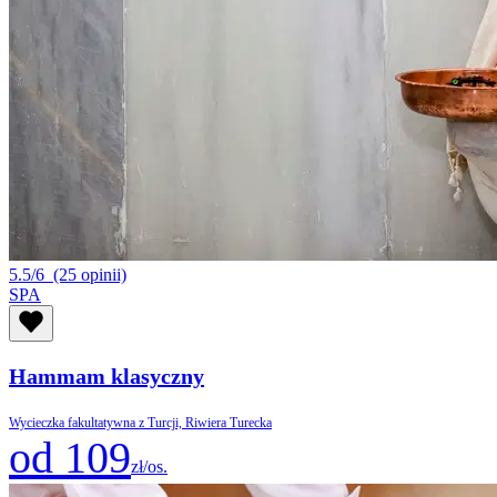
5.5/6
(25 opinii)
SPA
Hammam klasyczny
Wycieczka fakultatywna z Turcji, Riwiera Turecka
od 109
zł/os.