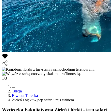
1/3
...
Turcja
Riwiera Turecka
Zieleń i błękit - jeep safari i rejs stakiem
Wycieczka Fakultatywna
Zieleń i błękit - jeep safari