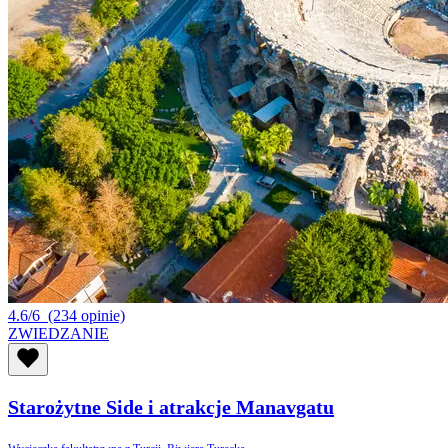
4.6/6
(234 opinie)
ZWIEDZANIE
Starożytne Side i atrakcje Manavgatu