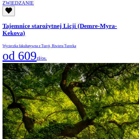
ZWIEDZANIE
Tajemnice starożytnej Licji (Demre-Myra-
Kekova)
Wycieczka fakultatywna z Turcji, Riwiera Turecka
od 609
zł/os.