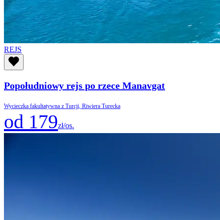
REJS
Popołudniowy rejs po rzece Manavgat
Wycieczka fakultatywna z Turcji, Riwiera Turecka
od 179
zł/os.