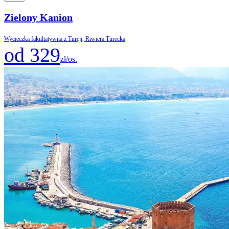
Zielony Kanion
Wycieczka fakultatywna z Turcji, Riwiera Turecka
od 329
zł/os.