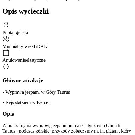
Opis wycieczki
Pilot
angielski
Minimalny wiek
BRAK
Anulowanie
elastyczne
Główne atrakcje
• Wyprawa jeepami w Góry Taurus
• Rejs statkiem w Kemer
Opis
Zapraszamy na wyprawę jeepami po majestatycznych Górach
Taurus , podczas górskiej przygody zobaczymy m. in. platan , który