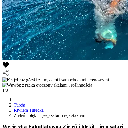
1/3
...
Turcja
Riwiera Turecka
Zieleń i błękit - jeep safari i rejs stakiem
Wycieczka Fakultatywna
Zieleń i błękit - jeep safari