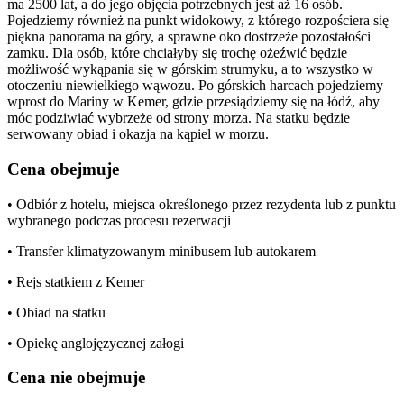
ma 2500 lat, a do jego objęcia potrzebnych jest aż 16 osób.
Pojedziemy również na punkt widokowy, z którego rozpościera się
piękna panorama na góry, a sprawne oko dostrzeże pozostałości
zamku. Dla osób, które chciałyby się trochę ożeźwić będzie
możliwość wykąpania się w górskim strumyku, a to wszystko w
otoczeniu niewielkiego wąwozu. Po górskich harcach pojedziemy
wprost do Mariny w Kemer, gdzie przesiądziemy się na łódź, aby
móc podziwiać wybrzeże od strony morza. Na statku będzie
serwowany obiad i okazja na kąpiel w morzu.
Cena obejmuje
• Odbiór z hotelu, miejsca określonego przez rezydenta lub z punktu
wybranego podczas procesu rezerwacji
• Transfer klimatyzowanym minibusem lub autokarem
• Rejs statkiem z Kemer
• Obiad na statku
• Opiekę anglojęzycznej załogi
Cena nie obejmuje