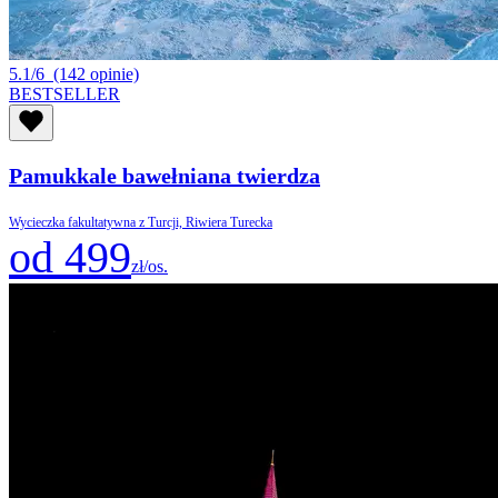
5.1/6
(142 opinie)
BESTSELLER
Pamukkale bawełniana twierdza
Wycieczka fakultatywna z Turcji, Riwiera Turecka
od 499
zł/os.