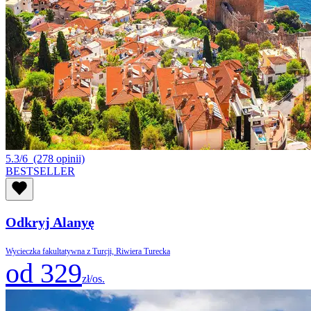
5.3/6
(278 opinii)
BESTSELLER
Odkryj Alanyę
Wycieczka fakultatywna z Turcji, Riwiera Turecka
od 329
zł/os.