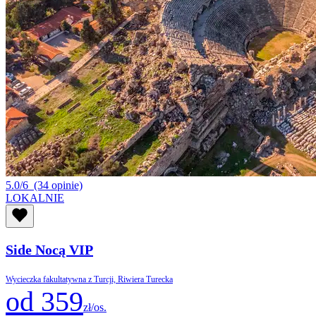
5.0/6
(34 opinie)
LOKALNIE
Side Nocą VIP
Wycieczka fakultatywna z Turcji, Riwiera Turecka
od 359
zł/os.