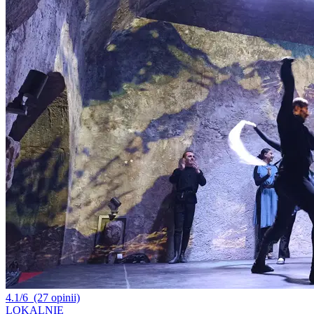
4.1/6
(27 opinii)
LOKALNIE