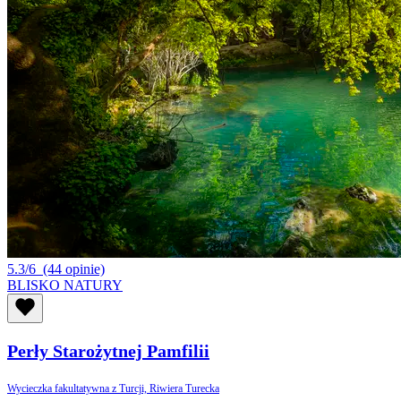
5.3/6
(44 opinie)
BLISKO NATURY
Perły Starożytnej Pamfilii
Wycieczka fakultatywna z Turcji, Riwiera Turecka