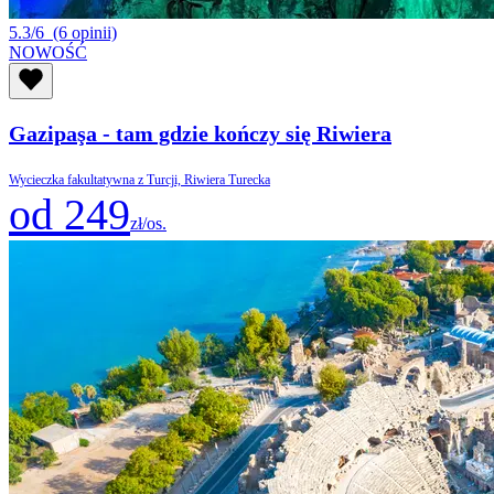
5.3/6
(6 opinii)
NOWOŚĆ
Gazipaşa - tam gdzie kończy się Riwiera
Wycieczka fakultatywna z Turcji, Riwiera Turecka
od 249
zł/os.