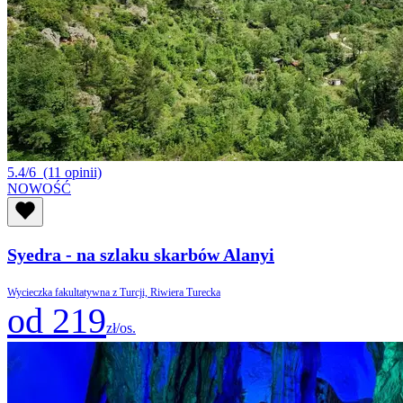
5.4/6
(11 opinii)
NOWOŚĆ
Syedra - na szlaku skarbów Alanyi
Wycieczka fakultatywna z Turcji, Riwiera Turecka
od 219
zł/os.