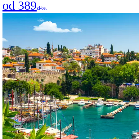
od 389
zł/os.