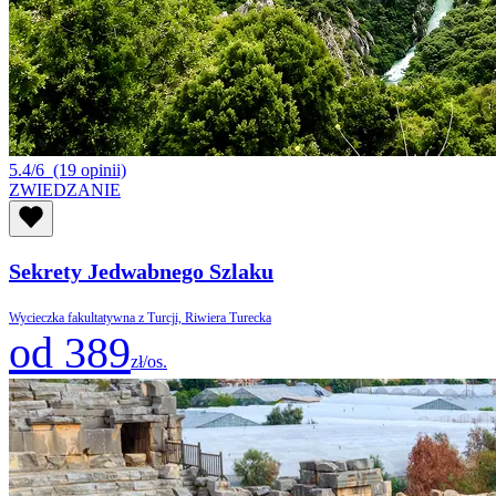
5.4/6
(19 opinii)
ZWIEDZANIE
Sekrety Jedwabnego Szlaku
Wycieczka fakultatywna z Turcji, Riwiera Turecka
od 389
zł/os.