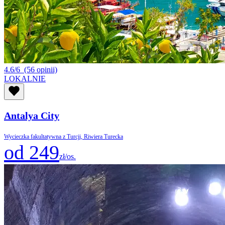
4.6/6
(56 opinii)
LOKALNIE
Antalya City
Wycieczka fakultatywna z Turcji, Riwiera Turecka
od 249
zł/os.