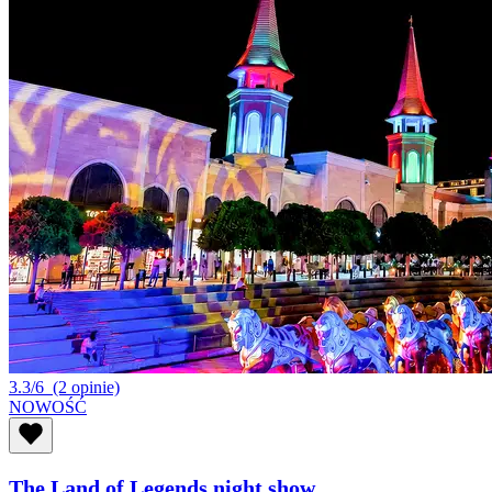
3.3/6
(2 opinie)
NOWOŚĆ
The Land of Legends night show