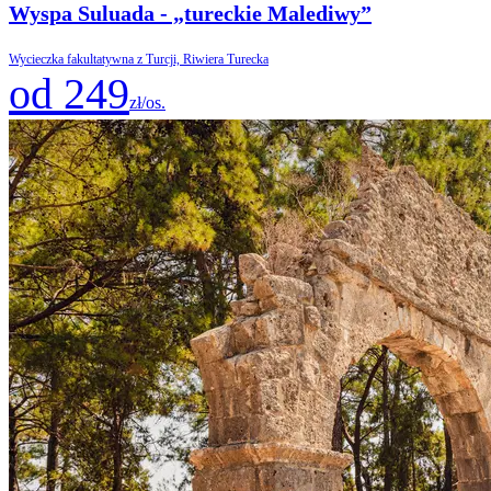
Wyspa Suluada - „tureckie Malediwy”
Wycieczka fakultatywna z Turcji, Riwiera Turecka
od 249
zł/os.