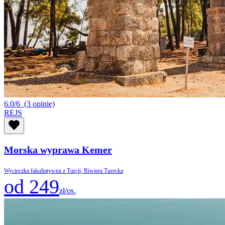
6.0/6
(3 opinie)
REJS
Morska wyprawa Kemer
Wycieczka fakultatywna z Turcji, Riwiera Turecka
od 249
zł/os.