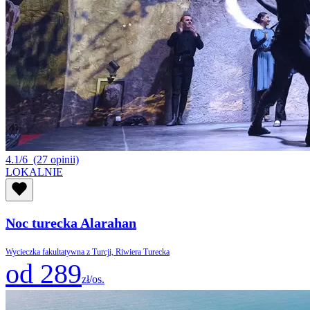
4.1/6
(27 opinii)
LOKALNIE
Noc turecka Alarahan
Wycieczka fakultatywna z Turcji, Riwiera Turecka
od 289
zł/os.