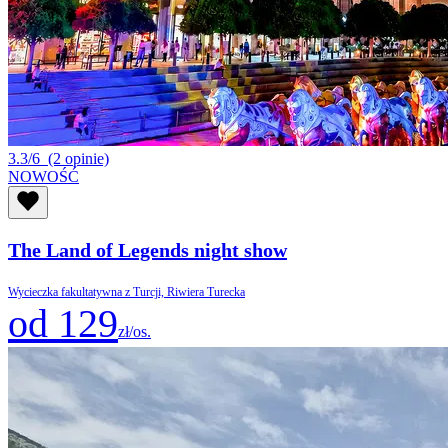
3.3/6
(2 opinie)
NOWOŚĆ
The Land of Legends night show
Wycieczka fakultatywna z Turcji, Riwiera Turecka
od 129
zł/os.