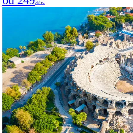
od 249
zł/os.