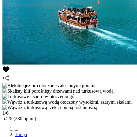
1/6
5.5/6
(280 opinii)
...
Turcja