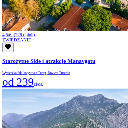
4.5/6
(226 opinii)
ZWIEDZANIE
Starożytne Side i atrakcje Manavgatu
Wycieczka fakultatywna z Turcji, Riwiera Turecka
od 239
zł/os.