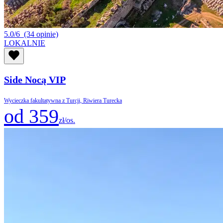
5.0/6
(34 opinie)
LOKALNIE
Side Nocą VIP
Wycieczka fakultatywna z Turcji, Riwiera Turecka
od 359
zł/os.