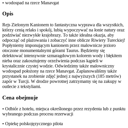
• wodospad na rzece Manavgat
Opis
Rejs Zielonym Kanionem to fantastyczna wyprawa dla wszystkich,
którzy cenią relaks i spokój, lubią wypoczywać na łonie natury oraz
podziwiać niezwykłe krajobrazy. To także idealna okazja, aby
odpocząć od plażowania i zobaczyć inne oblicze Riwiery Tureckiej!
Popłyniemy imponującym kanionem przez malownicze jezioro
otoczone monumentalnymi górami Taurus. Będziemy się
delektować intensywnie szmaragdowym kolorem wody i błękitem
nieba oraz zakosztujemy orzeźwienia podczas kąpieli w
krystalicznie czystej wodzie. Odwiedzimy także malowniczny
wodospad położony na rzece Manavgat. Zaplanowaliśmy także
przystanek na zrobienie zdjęć jednej z najwyższych (185 metrów)
zapór w Turcji. W drodze powrotnej zatrzymamy się na zakupy w
outlecie z tekstyliami.
Cena obejmuje
• Odbiór z hotelu, miejsca określonego przez rezydenta lub z punktu
wybranego podczas procesu rezerwacji
• Opiekę polskojęzycznego pilota