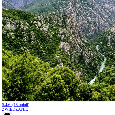
5.4/6
(18 opinii)
ZWIEDZANIE