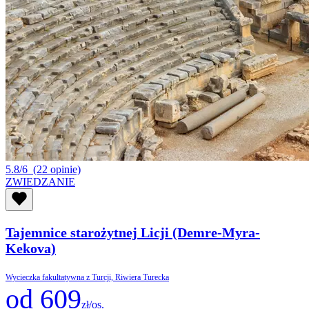
5.8/6
(22 opinie)
ZWIEDZANIE
Tajemnice starożytnej Licji (Demre-Myra-
Kekova)
Wycieczka fakultatywna z Turcji, Riwiera Turecka
od 609
zł/os.