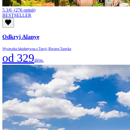
5.3/6
(276 opinii)
BESTSELLER
Odkryj Alanyę
Wycieczka fakultatywna z Turcji, Riwiera Turecka
od 329
zł/os.