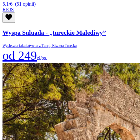
5.1/6
(51 opinii)
REJS
Wyspa Suluada - „tureckie Malediwy”
Wycieczka fakultatywna z Turcji, Riwiera Turecka
od 249
zł/os.