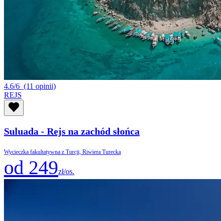
4.6/6
(11 opinii)
REJS
Suluada - Rejs na zachód słońca
Wycieczka fakultatywna z Turcji, Riwiera Turecka
od 249
zł/os.