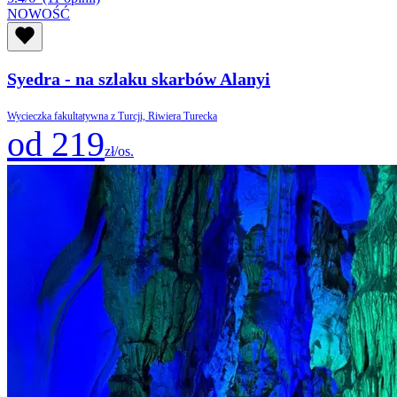
NOWOŚĆ
Syedra - na szlaku skarbów Alanyi
Wycieczka fakultatywna z Turcji, Riwiera Turecka
od 219
zł/os.