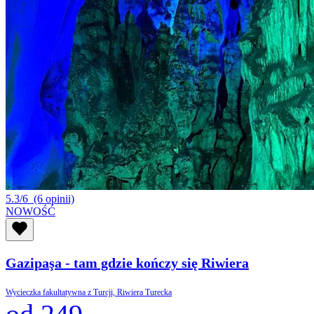
5.3/6
(6 opinii)
NOWOŚĆ
Gazipaşa - tam gdzie kończy się Riwiera
Wycieczka fakultatywna z Turcji, Riwiera Turecka