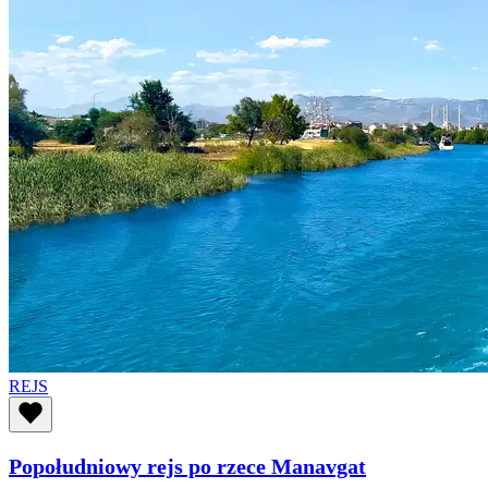
REJS
Popołudniowy rejs po rzece Manavgat