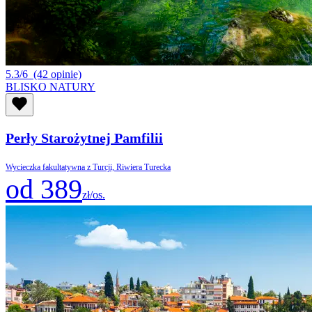
5.3/6
(42 opinie)
BLISKO NATURY
Perły Starożytnej Pamfilii
Wycieczka fakultatywna z Turcji, Riwiera Turecka
od 389
zł/os.