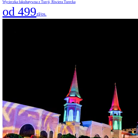
Wycieczka fakultatywna z Turcji, Riwiera Turecka
od 499
zł/os.