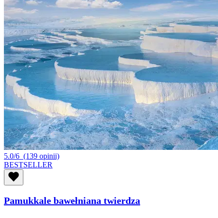
5.0/6
(139 opinii)
BESTSELLER
Pamukkale bawełniana twierdza