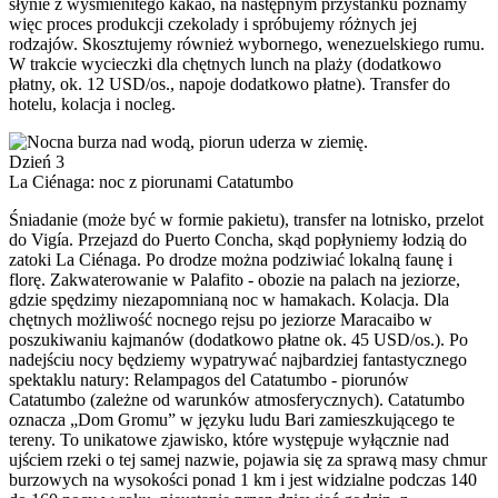
słynie z wyśmienitego kakao, na następnym przystanku poznamy
więc proces produkcji czekolady i spróbujemy różnych jej
rodzajów. Skosztujemy również wybornego, wenezuelskiego rumu.
W trakcie wycieczki dla chętnych lunch na plaży (dodatkowo
płatny, ok. 12 USD/os., napoje dodatkowo płatne). Transfer do
hotelu, kolacja i nocleg.
Dzień 3
La Ciénaga: noc z piorunami Catatumbo
Śniadanie (może być w formie pakietu), transfer na lotnisko, przelot
do Vigía. Przejazd do Puerto Concha, skąd popłyniemy łodzią do
zatoki La Ciénaga. Po drodze można podziwiać lokalną faunę i
florę. Zakwaterowanie w Palafito - obozie na palach na jeziorze,
gdzie spędzimy niezapomnianą noc w hamakach. Kolacja. Dla
chętnych możliwość nocnego rejsu po jeziorze Maracaibo w
poszukiwaniu kajmanów (dodatkowo płatne ok. 45 USD/os.). Po
nadejściu nocy będziemy wypatrywać najbardziej fantastycznego
spektaklu natury: Relampagos del Catatumbo - piorunów
Catatumbo (zależne od warunków atmosferycznych). Catatumbo
oznacza „Dom Gromu” w języku ludu Bari zamieszkującego te
tereny. To unikatowe zjawisko, które występuje wyłącznie nad
ujściem rzeki o tej samej nazwie, pojawia się za sprawą masy chmur
burzowych na wysokości ponad 1 km i jest widzialne podczas 140