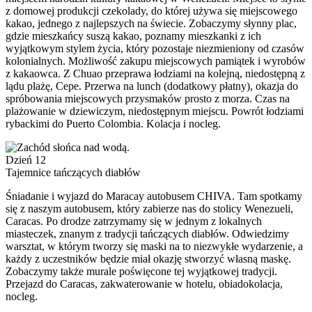
z domowej produkcji czekolady, do której używa się miejscowego
kakao, jednego z najlepszych na świecie. Zobaczymy słynny plac,
gdzie mieszkańcy suszą kakao, poznamy mieszkanki z ich
wyjątkowym stylem życia, który pozostaje niezmieniony od czasów
kolonialnych. Możliwość zakupu miejscowych pamiątek i wyrobów
z kakaowca. Z Chuao przeprawa łodziami na kolejną, niedostępną z
lądu plażę, Cepe. Przerwa na lunch (dodatkowy płatny), okazja do
spróbowania miejscowych przysmaków prosto z morza. Czas na
plażowanie w dziewiczym, niedostępnym miejscu. Powrót łodziami
rybackimi do Puerto Colombia. Kolacja i nocleg.
Dzień 12
Tajemnice tańczących diabłów
Śniadanie i wyjazd do Maracay autobusem CHIVA. Tam spotkamy
się z naszym autobusem, który zabierze nas do stolicy Wenezueli,
Caracas. Po drodze zatrzymamy się w jednym z lokalnych
miasteczek, znanym z tradycji tańczących diabłów. Odwiedzimy
warsztat, w którym tworzy się maski na to niezwykłe wydarzenie, a
każdy z uczestników będzie miał okazję stworzyć własną maskę.
Zobaczymy także murale poświęcone tej wyjątkowej tradycji.
Przejazd do Caracas, zakwaterowanie w hotelu, obiadokolacja,
nocleg.