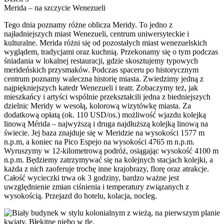
Merida – na szczycie Wenezueli
Tego dnia poznamy różne oblicza Meridy. To jedno z
najładniejszych miast Wenezueli, centrum uniwersyteckie i
kulturalne. Merida różni się od pozostałych miast wenezuelskich
wyglądem, tradycjami oraz kuchnią. Przekonamy się o tym podczas
śniadania w lokalnej restauracji, gdzie skosztujemy typowych
merideńskich przysmaków. Podczas spaceru po historycznym
centrum poznamy waleczna historię miasta. Zwiedzimy jedną z
najpiękniejszych katedr Wenezueli i teatr. Zobaczymy też, jak
mieszkańcy i artyści wspólnie przekształcili jedna z biedniejszych
dzielnic Meridy w wesołą, kolorową wizytówkę miasta. Za
dodatkową opłatą (ok. 110 USD/os.) możliwość wjazdu kolejką
linową Mérida – najwyższą i druga najdłuższą kolejką linową na
świecie. Jej baza znajduje się w Meridzie na wysokości 1577 m
n.p.m, a koniec na Pico Espejo na wysokości 4765 m n.p.m.
Wyruszymy w 12-kilometrową podróż, osiągając wysokość 4100 m
n.p.m. Będziemy zatrzymywać się na kolejnych stacjach kolejki, a
każda z nich zaoferuje trochę inne krajobrazy, florę oraz atrakcje.
Całość wycieczki trwa ok 3 godziny, bardzo ważne jest
uwzględnienie zmian ciśnienia i temperatury związanych z
wysokością. Przejazd do hotelu, kolacja, nocleg.