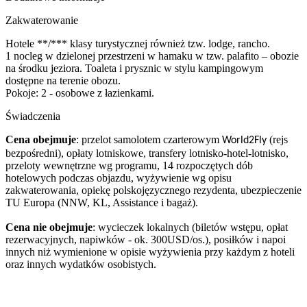
Zakwaterowanie
Hotele **/*** klasy turystycznej również tzw. lodge, rancho.
1 nocleg w dzielonej przestrzeni w hamaku w tzw. palafito – obozie
na środku jeziora. Toaleta i prysznic w stylu kampingowym
dostępne na terenie obozu.
Pokoje: 2 - osobowe z łazienkami.
Świadczenia
Cena obejmuje
: przelot samolotem czarterowym
(rejs
World2Fly
bezpośredni), opłaty lotniskowe, transfery lotnisko-hotel-lotnisko,
przeloty wewnętrzne wg programu, 14 rozpoczętych dób
hotelowych podczas objazdu, wyżywienie wg opisu
zakwaterowania, opiekę polskojęzycznego rezydenta, ubezpieczenie
TU Europa (NNW, KL, Assistance i bagaż).
Cena nie obejmuje
: wycieczek lokalnych (biletów wstępu, opłat
rezerwacyjnych, napiwków - ok. 300USD/os.), posiłków i napoi
innych niż wymienione w opisie wyżywienia przy każdym z hoteli
oraz innych wydatków osobistych.