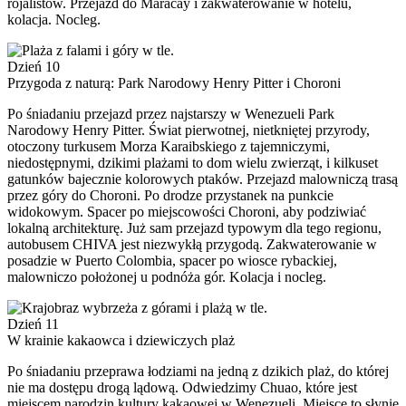
rojalistów. Przejazd do Maracay i zakwaterowanie w hotelu,
kolacja. Nocleg.
Dzień 10
Przygoda z naturą: Park Narodowy Henry Pitter i Choroni
Po śniadaniu przejazd przez najstarszy w Wenezueli Park
Narodowy Henry Pitter. Świat pierwotnej, nietkniętej przyrody,
otoczony turkusem Morza Karaibskiego z tajemniczymi,
niedostępnymi, dzikimi plażami to dom wielu zwierząt, i kilkuset
gatunków bajecznie kolorowych ptaków. Przejazd malowniczą trasą
przez góry do Choroni. Po drodze przystanek na punkcie
widokowym. Spacer po miejscowości Choroni, aby podziwiać
lokalną architekturę. Już sam przejazd typowym dla tego regionu,
autobusem CHIVA jest niezwykłą przygodą. Zakwaterowanie w
posadzie w Puerto Colombia, spacer po wiosce rybackiej,
malowniczo położonej u podnóża gór. Kolacja i nocleg.
Dzień 11
W krainie kakaowca i dziewiczych plaż
Po śniadaniu przeprawa łodziami na jedną z dzikich plaż, do której
nie ma dostępu drogą lądową. Odwiedzimy Chuao, które jest
miejscem narodzin kultury kakaowej w Wenezueli. Miejsce to słynie