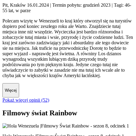
Pit, Kraków 16.01.2024
| Termin pobytu: grudzień 2023
| Tagi: 46-
55 lat, w parze
Polecam wizytę w Wenezueli to kraj który otworzył się na turystów
dopiero pod koniec zeszłego roku ale Warto. Znajdziecie tutaj
miejsca inne niż wszędzie. Wycieczka jest bardzo różnorodna i
zobaczycie tutaj miasta i wsie, przyrodę i życie codzienne ludzi. Ten
kraj jest zarówno zadziwiający jaki i absurdalny ale tego dowiecie
sie na miejscu. Jak traficie na przewodniczkę Dorotę to będzie to
super wyjazd - naprawdę jest świetna. A równiny Los dzianos
wynagrodzą wszystkim lubiącym dziką przyrodę trudy
podróżowania po tym pięknym kraju. Jedyne czego tutaj nie
uświadczycie to zabytki w zasadzie nie ma tutaj ich wcale ale to
chyba jak w większości krajów Ameryki łacińskiej.
Więcej
Pokaż więcej opinii (52)
Filmowy świat Rainbow