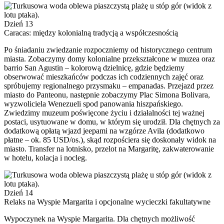
Dzień 13
Caracas: między kolonialną tradycją a współczesnością
Po śniadaniu zwiedzanie rozpoczniemy od historycznego centrum
miasta. Zobaczymy domy kolonialne przekształcone w muzea oraz
barrio San Agustin – kolorową dzielnicę, gdzie będziemy
obserwować mieszkańców podczas ich codziennych zajęć oraz
spróbujemy regionalnego przysmaku – empanadas. Przejazd przez
miasto do Panteonu, następnie zobaczymy Plac Simona Bolivara,
wyzwoliciela Wenezueli spod panowania hiszpańskiego.
Zwiedzimy muzeum poświęcone życiu i działalności tej ważnej
postaci, usytuowane w domu, w którym się urodził. Dla chętnych za
dodatkową opłatą wjazd jeepami na wzgórze Avila (dodatkowo
płatne – ok. 85 USD/os.), skąd rozpościera się doskonały widok na
miasto. Transfer na lotnisko, przelot na Margaritę, zakwaterowanie
w hotelu, kolacja i nocleg.
Dzień 14
Relaks na Wyspie Margarita i opcjonalne wycieczki fakultatywne
Wypoczynek na Wyspie Margarita. Dla chętnych możliwość