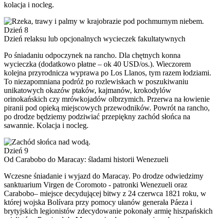
kolacja i nocleg.
Dzień 8
Dzień relaksu lub opcjonalnych wycieczek fakultatywnych
Po śniadaniu odpoczynek na rancho. Dla chętnych konna
wycieczka (dodatkowo płatne – ok 40 USD/os.). Wieczorem
kolejna przyrodnicza wyprawa po Los Llanos, tym razem łodziami.
To niezapomniana podróż po rozlewiskach w poszukiwaniu
unikatowych okazów ptaków, kajmanów, krokodylów
orinokańskich czy mrówkojadów olbrzymich. Przerwa na łowienie
piranii pod opieką miejscowych przewodników. Powrót na rancho,
po drodze będziemy podziwiać przepiękny zachód słońca na
sawannie. Kolacja i nocleg.
Dzień 9
Od Carabobo do Maracay: śladami historii Wenezueli
Wczesne śniadanie i wyjazd do Maracay. Po drodze odwiedzimy
sanktuarium Virgen de Coromoto - patronki Wenezueli oraz
Carabobo– miejsce decydującej bitwy z 24 czerwca 1821 roku, w
której wojska Bolívara przy pomocy ułanów generała Páeza i
brytyjskich legionistów zdecydowanie pokonały armię hiszpańskich