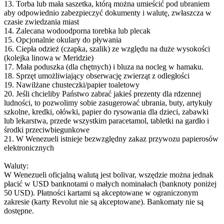
13. Torba lub mała saszetka, którą można umieścić pod ubraniem
aby odpowiednio zabezpieczyć dokumenty i walutę, zwłaszcza w
czasie zwiedzania miast
14. Zalecana wodoodporna torebka lub plecak
15. Opcjonalnie okulary do pływania
16. Ciepła odzież (czapka, szalik) ze względu na duże wysokości
(kolejka linowa w Meridzie)
17. Mała poduszka (dla chętnych) i bluza na nocleg w hamaku.
18. Sprzęt umożliwiający obserwację zwierząt z odległości
19. Nawilżane chusteczki/papier toaletowy
20. Jeśli chcieliby Państwo zabrać jakieś prezenty dla rdzennej
ludności, to pozwolimy sobie zasugerować ubrania, buty, artykuły
szkolne, kredki, ołówki, papier do rysowania dla dzieci, zabawki
lub lekarstwa, przede wszystkim paracetamol, tabletki na gardło i
środki przeciwbiegunkowe
21. W Wenezueli istnieje bezwzględny zakaz przywozu papierosów
elektronicznych
Waluty:
W Wenezueli oficjalną walutą jest bolivar, wszędzie można jednak
płacić w USD banknotami o małych nominałach (banknoty poniżej
50 USD). Płatności kartami są akceptowane w ograniczonym
zakresie (karty Revolut nie są akceptowane). Bankomaty nie są
dostępne.