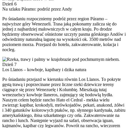
Dzień 6
Na szlaku Páramo: podróż przez Andy
Po śniadaniu rozpoczniemy podróż przez region Páramo –
najwyższe góry Wenezueli. Trasa jaką pokonamy zalicza się do
jednej z najbardziej malowniczych w całym kraju. Po drodze
będziemy obserwować ośnieżone szczyty pasma górskiego Andów i
odwiedzimy naturalną lagunę na wysokości ok. 3500 metrów nad
poziomem morza. Przejazd do hotelu, zakwaterowanie, kolacja i
nocleg.
Dzień 7
Los Llanos – kowboje, kapibary i dzika natura
Po śniadaniu przejazd w kierunku równin Los Llanos. To pokryte
gęstą trawą i poprzecinane przez liczne rzeki dziewicze tereny
ciągnące się przez Wenezuelę i Kolumbię. Mieszkają tutaj
wenezuelscy kowboje llaneros, zajmujący się hodowlą bydła.
Naszym celem będzie rancho Hato el Cedral - mekka wielu
zwierząt: kapibar, krokodyli, mrówkojadów, pekari, anakond, żółwi
i 340 gatunków kolorowych ptaków, np. słynnego kardynała, zabiru
amerykańskiego, ibisa szkarłatnego czy orła. Zakwaterowanie na
rancho i lunch. Następnie wyjazd na safari, obserwacja iguan,
kajmanów, kapibar czy legwanów. Powrót na rancho, wieczorem