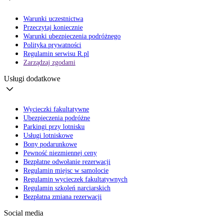
Warunki uczestnictwa
Przeczytaj koniecznie
Warunki ubezpieczenia podróżnego
Polityka prywatności
Regulamin serwisu R.pl
Zarządzaj zgodami
Usługi dodatkowe
Wycieczki fakultatywne
Ubezpieczenia podróżne
Parkingi przy lotnisku
Usługi lotniskowe
Bony podarunkowe
Pewność niezmiennej ceny
Bezpłatne odwołanie rezerwacji
Regulamin miejsc w samolocie
Regulamin wycieczek fakultatywnych
Regulamin szkoleń narciarskich
Bezpłatna zmiana rezerwacji
Social media