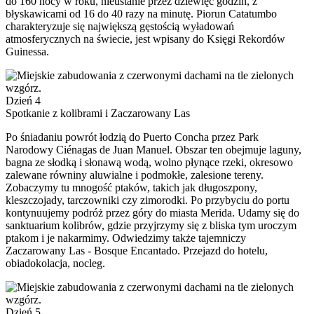
do 160 nocy w roku, nieustanie przez dziewięć godzin, z
błyskawicami od 16 do 40 razy na minutę. Piorun Catatumbo
charakteryzuje się największą gęstością wyładowań
atmosferycznych na świecie, jest wpisany do Księgi Rekordów
Guinessa.
Dzień 4
Spotkanie z kolibrami i Zaczarowany Las
Po śniadaniu powrót łodzią do Puerto Concha przez Park
Narodowy Ciénagas de Juan Manuel. Obszar ten obejmuje laguny,
bagna ze słodką i słonawą wodą, wolno płynące rzeki, okresowo
zalewane równiny aluwialne i podmokłe, zalesione tereny.
Zobaczymy tu mnogość ptaków, takich jak długoszpony,
kleszczojady, tarczowniki czy zimorodki. Po przybyciu do portu
kontynuujemy podróż przez góry do miasta Merida. Udamy się do
sanktuarium kolibrów, gdzie przyjrzymy się z bliska tym uroczym
ptakom i je nakarmimy. Odwiedzimy także tajemniczy
Zaczarowany Las - Bosque Encantado. Przejazd do hotelu,
obiadokolacja, nocleg.
Dzień 5