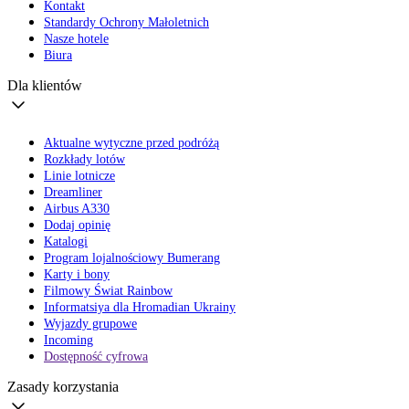
Kontakt
Standardy Ochrony Małoletnich
Nasze hotele
Biura
Dla klientów
Aktualne wytyczne przed podróżą
Rozkłady lotów
Linie lotnicze
Dreamliner
Airbus A330
Dodaj opinię
Katalogi
Program lojalnościowy Bumerang
Karty i bony
Filmowy Świat Rainbow
Informatsiya dla Hromadian Ukrainy
Wyjazdy grupowe
Incoming
Dostępność cyfrowa
Zasady korzystania