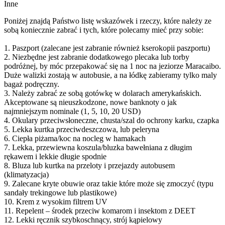
Inne
Poniżej znajdą Państwo listę wskazówek i rzeczy, które należy ze
sobą koniecznie zabrać i tych, które polecamy mieć przy sobie:
1. Paszport (zalecane jest zabranie również kserokopii paszportu)
2. Niezbędne jest zabranie dodatkowego plecaka lub torby
podróżnej, by móc przepakować się na 1 noc na jeziorze Maracaibo.
Duże walizki zostają w autobusie, a na łódkę zabieramy tylko maly
bagaż podręczny.
3. Należy zabrać ze sobą gotówkę w dolarach amerykańskich.
Akceptowane są nieuszkodzone, nowe banknoty o jak
najmniejszym nominale (1, 5, 10, 20 USD)
4. Okulary przeciwsłoneczne, chusta/szal do ochrony karku, czapka
5. Lekka kurtka przeciwdeszczowa, lub peleryna
6. Ciepła piżama/koc na nocleg w hamakach
7. Lekka, przewiewna koszula/bluzka bawełniana z długim
rękawem i lekkie długie spodnie
8. Bluza lub kurtka na przeloty i przejazdy autobusem
(klimatyzacja)
9. Zalecane kryte obuwie oraz takie które może się zmoczyć (typu
sandały trekingowe lub plastikowe)
10. Krem z wysokim filtrem UV
11. Repelent – środek przeciw komarom i insektom z DEET
12. Lekki ręcznik szybkoschnący, strój kąpielowy