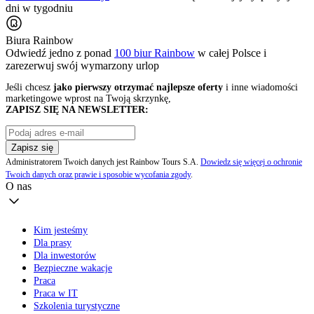
dni w tygodniu
Biura Rainbow
Odwiedź jedno z ponad
100 biur Rainbow
w całej Polsce i
zarezerwuj swój
wymarzony urlop
Jeśli chcesz
jako pierwszy otrzymać najlepsze oferty
i inne wiadomości
marketingowe wprost na Twoją skrzynkę,
ZAPISZ SIĘ NA NEWSLETTER:
Zapisz się
Administratorem Twoich danych jest Rainbow Tours S.A.
Dowiedz się więcej o ochronie
Twoich danych oraz prawie i sposobie wycofania zgody
.
O nas
Kim jesteśmy
Dla prasy
Dla inwestorów
Bezpieczne wakacje
Praca
Praca w IT
Szkolenia turystyczne