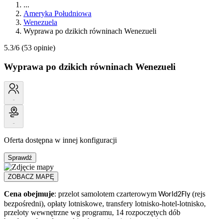
...
Ameryka Południowa
Wenezuela
Wyprawa po dzikich równinach Wenezueli
5.3/6
(53 opinie)
Wyprawa po dzikich równinach Wenezueli
-
-
Oferta dostępna w innej konfiguracji
Sprawdź
ZOBACZ MAPĘ
Cena obejmuje
: przelot samolotem czarterowym
(rejs
World2Fly
bezpośredni), opłaty lotniskowe, transfery lotnisko-hotel-lotnisko,
przeloty wewnętrzne wg programu, 14 rozpoczętych dób