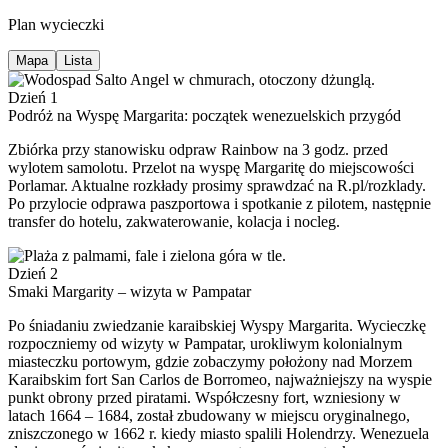
Plan wycieczki
Mapa
Lista
Dzień 1
Podróż na Wyspę Margarita: początek wenezuelskich przygód
Zbiórka przy stanowisku odpraw Rainbow na 3 godz. przed
wylotem samolotu. Przelot na wyspę Margaritę do miejscowości
Porlamar. Aktualne rozkłady prosimy sprawdzać na R.pl/rozklady.
Po przylocie odprawa paszportowa i spotkanie z pilotem, następnie
transfer do hotelu, zakwaterowanie, kolacja i nocleg.
Dzień 2
Smaki Margarity – wizyta w Pampatar
Po śniadaniu zwiedzanie karaibskiej Wyspy Margarita. Wycieczkę
rozpoczniemy od wizyty w Pampatar, urokliwym kolonialnym
miasteczku portowym, gdzie zobaczymy położony nad Morzem
Karaibskim fort San Carlos de Borromeo, najważniejszy na wyspie
punkt obrony przed piratami. Współczesny fort, wzniesiony w
latach 1664 – 1684, został zbudowany w miejscu oryginalnego,
zniszczonego w 1662 r. kiedy miasto spalili Holendrzy. Wenezuela