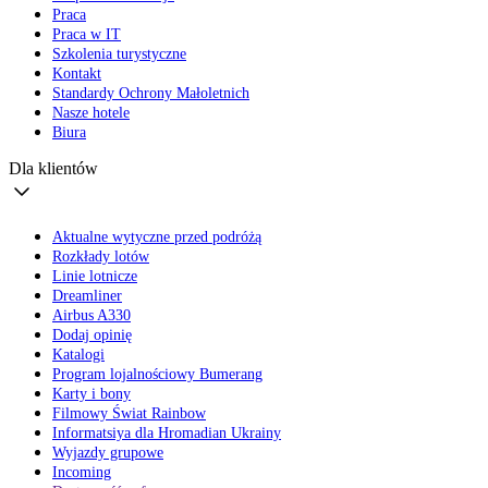
Praca
Praca w IT
Szkolenia turystyczne
Kontakt
Standardy Ochrony Małoletnich
Nasze hotele
Biura
Dla klientów
Aktualne wytyczne przed podróżą
Rozkłady lotów
Linie lotnicze
Dreamliner
Airbus A330
Dodaj opinię
Katalogi
Program lojalnościowy Bumerang
Karty i bony
Filmowy Świat Rainbow
Informatsiya dla Hromadian Ukrainy
Wyjazdy grupowe
Incoming