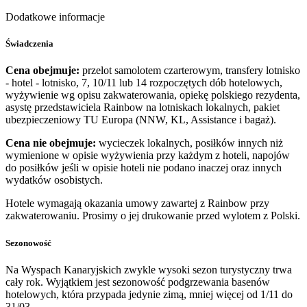
Dodatkowe informacje
Świadczenia
Cena obejmuje:
przelot samolotem czarterowym, transfery lotnisko
- hotel - lotnisko, 7, 10/11 lub 14 rozpoczętych dób hotelowych,
wyżywienie wg opisu zakwaterowania, opiekę polskiego rezydenta,
asystę przedstawiciela Rainbow na lotniskach lokalnych, pakiet
ubezpieczeniowy TU Europa (NNW, KL, Assistance i bagaż).
Cena nie obejmuje:
wycieczek lokalnych, posiłków innych niż
wymienione w opisie wyżywienia przy każdym z hoteli, napojów
do posiłków jeśli w opisie hoteli nie podano inaczej oraz innych
wydatków osobistych.
Hotele wymagają okazania umowy zawartej z Rainbow przy
zakwaterowaniu. Prosimy o jej drukowanie przed wylotem z Polski.
Sezonowość
Na Wyspach Kanaryjskich zwykle wysoki sezon turystyczny trwa
cały rok. Wyjątkiem jest sezonowość podgrzewania basenów
hotelowych, która przypada jedynie zimą, mniej więcej od 1/11 do
31/03.