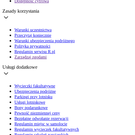
Dostępność cyfrowa
Zasady korzystania
Warunki uczestnictwa
Przeczytaj koniecznie
Warunki ubezpieczenia podróżnego
Polityka prywatności
Regulamin serwisu R.pl
Zarządzaj zgodami
Usługi dodatkowe
Wycieczki fakultatywne
Ubezpieczenia podróżne
Parkingi przy lotnisku
Usługi lotniskowe
Bony podarunkowe
Pewność niezmiennej ceny
Bezpłatne odwołanie rezerwacji
Regulamin miejsc w samolocie
Regulamin wycieczek fakultatywnych
Regulamin szkoleń narciarskich