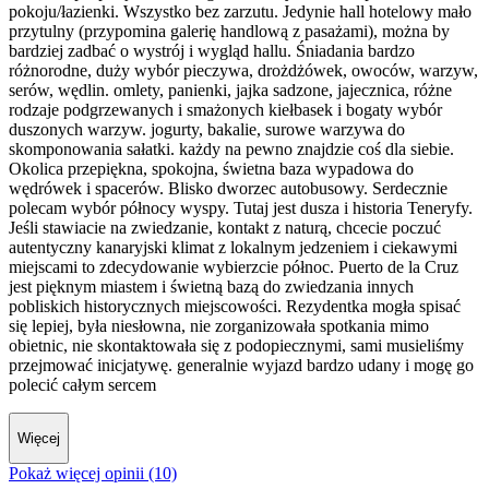
pokoju/łazienki. Wszystko bez zarzutu. Jedynie hall hotelowy mało
przytulny (przypomina galerię handlową z pasażami), można by
bardziej zadbać o wystrój i wygląd hallu. Śniadania bardzo
różnorodne, duży wybór pieczywa, drożdżówek, owoców, warzyw,
serów, wędlin. omlety, panienki, jajka sadzone, jajecznica, różne
rodzaje podgrzewanych i smażonych kiełbasek i bogaty wybór
duszonych warzyw. jogurty, bakalie, surowe warzywa do
skomponowania sałatki. każdy na pewno znajdzie coś dla siebie.
Okolica przepiękna, spokojna, świetna baza wypadowa do
wędrówek i spacerów. Blisko dworzec autobusowy. Serdecznie
polecam wybór północy wyspy. Tutaj jest dusza i historia Teneryfy.
Jeśli stawiacie na zwiedzanie, kontakt z naturą, chcecie poczuć
autentyczny kanaryjski klimat z lokalnym jedzeniem i ciekawymi
miejscami to zdecydowanie wybierzcie północ. Puerto de la Cruz
jest pięknym miastem i świetną bazą do zwiedzania innych
pobliskich historycznych miejscowości. Rezydentka mogła spisać
się lepiej, była niesłowna, nie zorganizowała spotkania mimo
obietnic, nie skontaktowała się z podopiecznymi, sami musieliśmy
przejmować inicjatywę. generalnie wyjazd bardzo udany i mogę go
polecić całym sercem
Więcej
Pokaż więcej opinii (10)