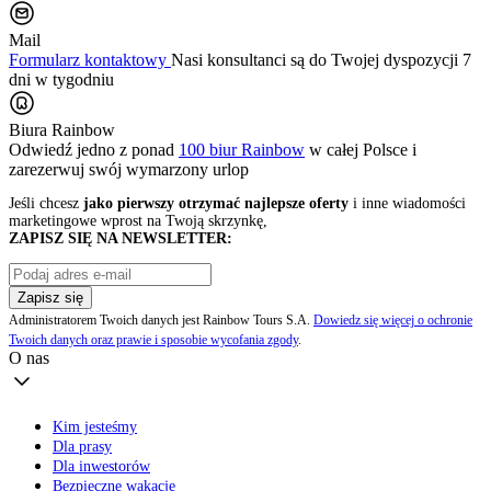
Mail
Formularz kontaktowy
Nasi konsultanci są do Twojej dyspozycji 7
dni w tygodniu
Biura Rainbow
Odwiedź jedno z ponad
100 biur Rainbow
w całej Polsce i
zarezerwuj swój
wymarzony urlop
Jeśli chcesz
jako pierwszy otrzymać najlepsze oferty
i inne wiadomości
marketingowe wprost na Twoją skrzynkę,
ZAPISZ SIĘ NA NEWSLETTER:
Zapisz się
Administratorem Twoich danych jest Rainbow Tours S.A.
Dowiedz się więcej o ochronie
Twoich danych oraz prawie i sposobie wycofania zgody
.
O nas
Kim jesteśmy
Dla prasy
Dla inwestorów
Bezpieczne wakacje