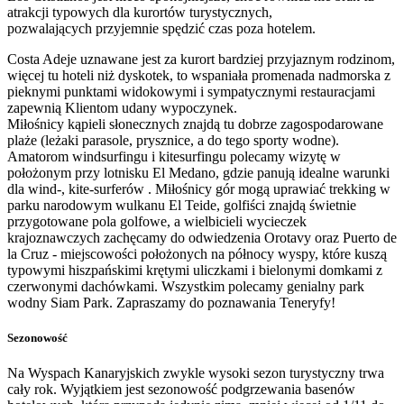
atrakcji typowych dla kurortów turystycznych,
pozwalających przyjemnie spędzić czas poza hotelem.
Costa Adeje uznawane jest za kurort bardziej przyjaznym rodzinom,
więcej tu hoteli niż dyskotek, to wspaniała promenada nadmorska z
pieknymi punktami widokowymi i sympatycznymi restauracjami
zapewnią Klientom udany wypoczynek.
Miłośnicy kąpieli słonecznych znajdą tu dobrze zagospodarowane
plaże (leżaki parasole, prysznice, a do tego sporty wodne).
Amatorom windsurfingu i kitesurfingu polecamy wizytę w
położonym przy lotnisku El Medano, gdzie panują idealne warunki
dla wind-, kite-surferów . Miłośnicy gór mogą uprawiać trekking w
parku narodowym wulkanu El Teide, golfiści znajdą świetnie
przygotowane pola golfowe, a wielbicieli wycieczek
krajoznawczych zachęcamy do odwiedzenia Orotavy oraz Puerto de
la Cruz - miejscowości położonych na północy wyspy, które kuszą
typowymi hiszpańskimi krętymi uliczkami i bielonymi domkami z
czerwonymi dachówkami. Wszystkim polecamy genialny park
wodny Siam Park. Zapraszamy do poznawania Teneryfy!
Sezonowość
Na Wyspach Kanaryjskich zwykle wysoki sezon turystyczny trwa
cały rok. Wyjątkiem jest sezonowość podgrzewania basenów