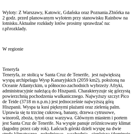
Wyloty: Z Warszawy, Katowic, Gdańska oraz Poznania.Zbiórka na
2 godz. przed planowanym wylotem przy stanowisku Rainbow na
lotnisku.Aktualne rozkłady lotów prosimy sprawdzać na:
r.pl\rozklady.
W regionie
Teneryfa
Teneryfa, ze stolicą w Santa Cruz de Tenerife, jest największą
wyspą archipelagu Wysp Kanaryjskich (2059 km2), położoną na
Oceanie Atlantyckim, u północno-zachodnich wybrzeży Afryki,
administracyjnie należącą do Hiszpanii. Charakteryzuje się górzystą
powierzchnią pochodzenia wulkanicznego. Najwyższy szczyt Pico
de Teide (3718 m n.p.m.) jest jednocześnie najwyższą górą
Hiszpanii. Wyspa ta kusi pięknymi plażami oraz zielenią palm.
Uprawia się tu trzcinę cukrową, banany, drzewa cytrusowe,
winorośl, zboża, tytoń oraz warzywa. Głównym miastem i portem
jest Santa Cruz de Tenerife. Na wyspie panuje zróżnicowany klimat
(łagodny przez cały rok). Łańcuch górski dzieli wyspę na dwie
strefy klimatyczne - południowo - wschodnią - cieplejszą (dominuje