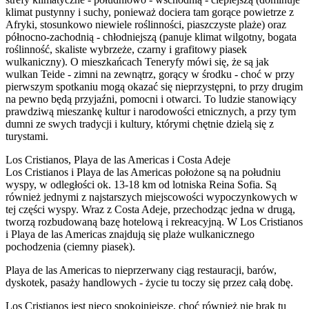
klimat pustynny i suchy, ponieważ dociera tam gorące powietrze z
Afryki, stosunkowo niewiele roślinności, piaszczyste plaże) oraz
północno-zachodnią - chłodniejszą (panuje klimat wilgotny, bogata
roślinność, skaliste wybrzeże, czarny i grafitowy piasek
wulkaniczny). O mieszkańcach Teneryfy mówi się, że są jak
wulkan Teide - zimni na zewnątrz, gorący w środku - choć w przy
pierwszym spotkaniu mogą okazać się nieprzystępni, to przy drugim
na pewno będą przyjaźni, pomocni i otwarci. To ludzie stanowiący
prawdziwą mieszankę kultur i narodowości etnicznych, a przy tym
dumni ze swych tradycji i kultury, którymi chętnie dzielą się z
turystami.
Los Cristianos, Playa de las Americas i Costa Adeje
Los Cristianos i Playa de las Americas położone są na południu
wyspy, w odległości ok. 13-18 km od lotniska Reina Sofia. Są
również jednymi z najstarszych miejscowości wypoczynkowych w
tej części wyspy. Wraz z Costa Adeje, przechodząc jedna w drugą,
tworzą rozbudowaną bazę hotelową i rekreacyjną. W Los Cristianos
i Playa de las Americas znajdują się plaże wulkanicznego
pochodzenia (ciemny piasek).
Playa de las Americas to nieprzerwany ciąg restauracji, barów,
dyskotek, pasaży handlowych - życie tu toczy się przez całą dobę.
Los Cristianos jest nieco spokojniejsze, choć również nie brak tu