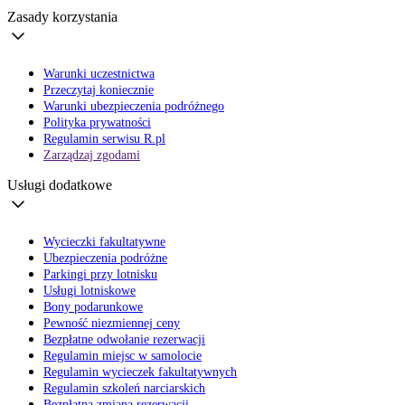
Zasady korzystania
Warunki uczestnictwa
Przeczytaj koniecznie
Warunki ubezpieczenia podróżnego
Polityka prywatności
Regulamin serwisu R.pl
Zarządzaj zgodami
Usługi dodatkowe
Wycieczki fakultatywne
Ubezpieczenia podróżne
Parkingi przy lotnisku
Usługi lotniskowe
Bony podarunkowe
Pewność niezmiennej ceny
Bezpłatne odwołanie rezerwacji
Regulamin miejsc w samolocie
Regulamin wycieczek fakultatywnych
Regulamin szkoleń narciarskich
Bezpłatna zmiana rezerwacji