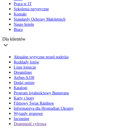
Praca w IT
Szkolenia turystyczne
Kontakt
Standardy Ochrony Małoletnich
Nasze hotele
Biura
Dla klientów
Aktualne wytyczne przed podróżą
Rozkłady lotów
Linie lotnicze
Dreamliner
Airbus A330
Dodaj opinię
Katalogi
Program lojalnościowy Bumerang
Karty i bony
Filmowy Świat Rainbow
Informatsiya dla Hromadian Ukrainy
Wyjazdy grupowe
Incoming
Dostępność cyfrowa