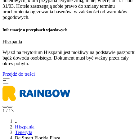
hotelowych, która przypada jedynie zimą, mniej więcej od 1/11 do
31/03. Hotele zastrzegają sobie prawo do zmiany terminu
uruchomienia ogrzewania basenów, w zależności od warunków
pogodowych.
Informacje o przepisach wjazdowych
Hiszpania
​Wjazd na terytorium Hiszpanii jest możliwy na podstawie paszportu
bądź dowodu osobistego. Dokument musi być ważny przez cały
okres pobytu.
Przejdź do treści
1 / 13
...
Hiszpania
Teneryfa
Be Smart Florida Plaza