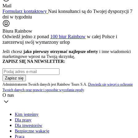
Mail
Formularz kontaktowy
Nasi konsultanci są do Twojej dyspozycji 7
dni w tygodniu
Biura Rainbow
Odwiedź jedno z ponad
100 biur Rainbow
w całej Polsce i
zarezerwuj swój
wymarzony urlop
Jeśli chcesz
jako pierwszy otrzymać najlepsze oferty
i inne wiadomości
marketingowe wprost na Twoją skrzynkę,
ZAPISZ SIĘ NA NEWSLETTER:
Zapisz się
Administratorem Twoich danych jest Rainbow Tours S.A.
Dowiedz się więcej o ochronie
Twoich danych oraz prawie i sposobie wycofania zgody
.
O nas
Kim jesteśmy
Dla prasy
Dla inwestorów
Bezpieczne wakacje
Praca