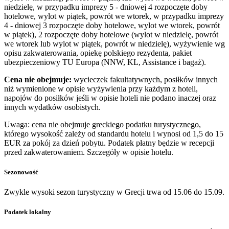
niedzielę, w przypadku imprezy 5 - dniowej 4 rozpoczęte doby
hotelowe, wylot w piątek, powrót we wtorek, w przypadku imprezy
4 - dniowej 3 rozpoczęte doby hotelowe, wylot we wtorek, powrót
w piątek), 2 rozpoczęte doby hotelowe (wylot w niedzielę, powrót
we wtorek lub wylot w piątek, powrót w niedzielę), wyżywienie wg
opisu zakwaterowania, opiekę polskiego rezydenta, pakiet
ubezpieczeniowy TU Europa (NNW, KL, Assistance i bagaż).
Cena nie obejmuje:
wycieczek fakultatywnych, posiłków innych
niż wymienione w opisie wyżywienia przy każdym z hoteli,
napojów do posiłków jeśli w opisie hoteli nie podano inaczej oraz
innych wydatków osobistych.
Uwaga: cena nie obejmuje greckiego podatku turystycznego,
którego wysokość zależy od standardu hotelu i wynosi od 1,5 do 15
EUR za pokój za dzień pobytu. Podatek płatny będzie w recepcji
przed zakwaterowaniem. Szczegóły w opisie hotelu.
Sezonowość
Zwykle wysoki sezon turystyczny w Grecji trwa od 15.06 do 15.09.
Podatek lokalny