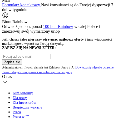
Mail
Formularz kontaktowy
Nasi konsultanci są do Twojej dyspozycji 7
dni w tygodniu
Biura Rainbow
Odwiedź jedno z ponad
100 biur Rainbow
w całej Polsce i
zarezerwuj swój
wymarzony urlop
Jeśli chcesz
jako pierwszy otrzymać najlepsze oferty
i inne wiadomości
marketingowe wprost na Twoją skrzynkę,
ZAPISZ SIĘ NA NEWSLETTER:
Zapisz się
Administratorem Twoich danych jest Rainbow Tours S.A.
Dowiedz się więcej o ochronie
Twoich danych oraz prawie i sposobie wycofania zgody
.
O nas
Kim jesteśmy
Dla prasy
Dla inwestorów
Bezpieczne wakacje
Praca
Praca w IT