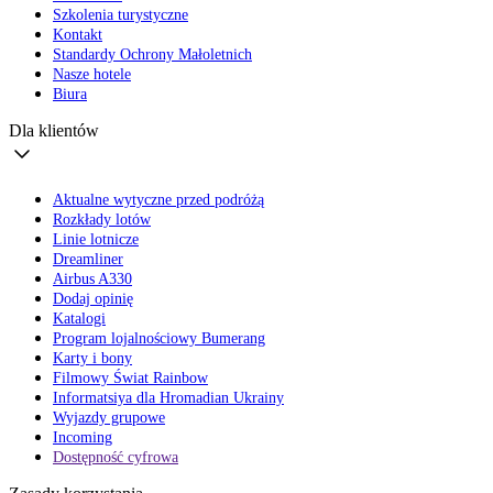
Szkolenia turystyczne
Kontakt
Standardy Ochrony Małoletnich
Nasze hotele
Biura
Dla klientów
Aktualne wytyczne przed podróżą
Rozkłady lotów
Linie lotnicze
Dreamliner
Airbus A330
Dodaj opinię
Katalogi
Program lojalnościowy Bumerang
Karty i bony
Filmowy Świat Rainbow
Informatsiya dla Hromadian Ukrainy
Wyjazdy grupowe
Incoming
Dostępność cyfrowa