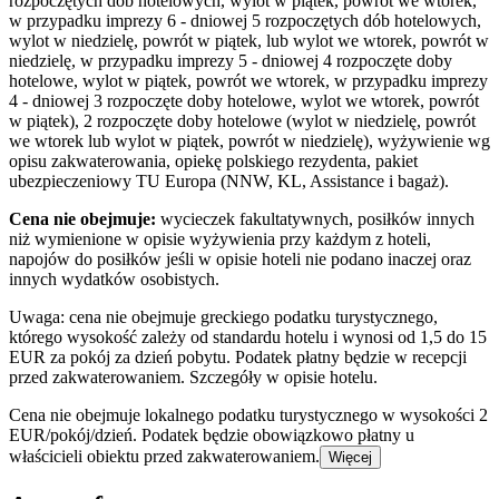
rozpoczętych dób hotelowych, wylot w piątek, powrót we wtorek,
w przypadku imprezy 6 - dniowej 5 rozpoczętych dób hotelowych,
wylot w niedzielę, powrót w piątek, lub wylot we wtorek, powrót w
niedzielę, w przypadku imprezy 5 - dniowej 4 rozpoczęte doby
hotelowe, wylot w piątek, powrót we wtorek, w przypadku imprezy
4 - dniowej 3 rozpoczęte doby hotelowe, wylot we wtorek, powrót
w piątek), 2 rozpoczęte doby hotelowe (wylot w niedzielę, powrót
we wtorek lub wylot w piątek, powrót w niedzielę), wyżywienie wg
opisu zakwaterowania, opiekę polskiego rezydenta, pakiet
ubezpieczeniowy TU Europa (NNW, KL, Assistance i bagaż).
Cena nie obejmuje:
wycieczek fakultatywnych, posiłków innych
niż wymienione w opisie wyżywienia przy każdym z hoteli,
napojów do posiłków jeśli w opisie hoteli nie podano inaczej oraz
innych wydatków osobistych.
Uwaga: cena nie obejmuje greckiego podatku turystycznego,
którego wysokość zależy od standardu hotelu i wynosi od 1,5 do 15
EUR za pokój za dzień pobytu. Podatek płatny będzie w recepcji
przed zakwaterowaniem. Szczegóły w opisie hotelu.
Cena nie obejmuje lokalnego podatku turystycznego w wysokości 2
EUR/pokój/dzień. Podatek będzie obowiązkowo płatny u
właścicieli obiektu przed zakwaterowaniem.
Więcej