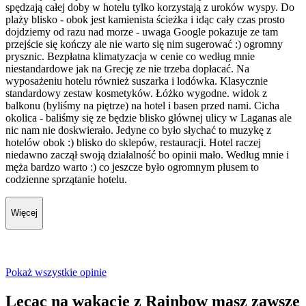
spędzają całej doby w hotelu tylko korzystają z uroków wyspy. Do
plaży blisko - obok jest kamienista ścieżka i idąc cały czas prosto
dojdziemy od razu nad morze - uwaga Google pokazuje ze tam
przejście się kończy ale nie warto się nim sugerować :) ogromny
prysznic. Bezpłatna klimatyzacja w cenie co według mnie
niestandardowe jak na Grecję ze nie trzeba dopłacać. Na
wyposażeniu hotelu również suszarka i lodówka. Klasycznie
standardowy zestaw kosmetyków. Łóżko wygodne. widok z
balkonu (byliśmy na piętrze) na hotel i basen przed nami. Cicha
okolica - baliśmy się ze będzie blisko głównej ulicy w Laganas ale
nic nam nie doskwierało. Jedyne co było słychać to muzykę z
hotelów obok :) blisko do sklepów, restauracji. Hotel raczej
niedawno zaczął swoją działalność bo opinii mało. Według mnie i
męża bardzo warto :) co jeszcze było ogromnym plusem to
codzienne sprzątanie hotelu.
Więcej
Pokaż wszystkie opinie
Lecąc na wakacje z Rainbow masz zawsze