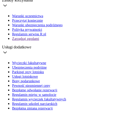
Zasady korzystania
Warunki uczestnictwa
Przeczytaj koniecznie
Warunki ubezpieczenia podróżnego
Polityka prywatności
Regulamin serwisu R.pl
Zarządzaj zgodami
Usługi dodatkowe
Wycieczki fakultatywne
Ubezpieczenia podróżne
Parkingi przy lotnisku
Usługi lotniskowe
Bony podarunkowe
Pewność niezmiennej ceny
Bezpłatne odwołanie rezerwacji
Regulamin miejsc w samolocie
Regulamin wycieczek fakultatywnych
Regulamin szkoleń narciarskich
Bezpłatna zmiana rezerwacji