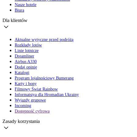
Nasze hotele
Biura
Dla klientów
Aktualne wytyczne przed podróżą
Rozkłady lotów
Linie lotnicze
Dreamliner
Airbus A330
Dodaj opinię
Katalogi
Program lojalnościowy Bumerang
Karty i bony
Filmowy Świat Rainbow
Informatsiya dla Hromadian Ukrainy
Wyjazdy grupowe
Incoming
Dostępność cyfrowa
Zasady korzystania