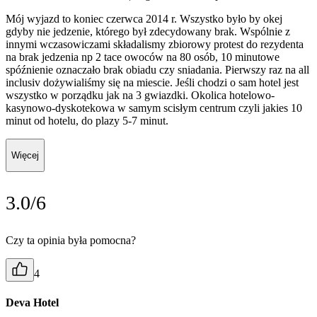
Mój wyjazd to koniec czerwca 2014 r. Wszystko było by okej
gdyby nie jedzenie, którego był zdecydowany brak. Wspólnie z
innymi wczasowiczami składalismy zbiorowy protest do rezydenta
na brak jedzenia np 2 tace owoców na 80 osób, 10 minutowe
spóźnienie oznaczało brak obiadu czy sniadania. Pierwszy raz na all
inclusiv dożywialiśmy się na miescie. Jeśli chodzi o sam hotel jest
wszystko w porządku jak na 3 gwiazdki. Okolica hotelowo-
kasynowo-dyskotekowa w samym scisłym centrum czyli jakies 10
minut od hotelu, do plazy 5-7 minut.
Więcej
3.0/6
Czy ta opinia była pomocna?
4
Deva Hotel