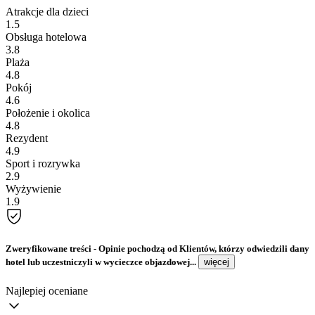
Atrakcje dla dzieci
1.5
Obsługa hotelowa
3.8
Plaża
4.8
Pokój
4.6
Położenie i okolica
4.8
Rezydent
4.9
Sport i rozrywka
2.9
Wyżywienie
1.9
Zweryfikowane treści
- Opinie pochodzą od Klientów, którzy odwiedzili dany
hotel lub uczestniczyli w wycieczce objazdowej...
więcej
Najlepiej oceniane