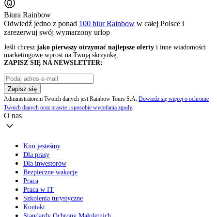
Biura Rainbow
Odwiedź jedno z ponad
100 biur Rainbow
w całej Polsce i
zarezerwuj swój
wymarzony urlop
Jeśli chcesz
jako pierwszy otrzymać najlepsze oferty
i inne wiadomości
marketingowe wprost na Twoją skrzynkę,
ZAPISZ SIĘ NA NEWSLETTER:
Zapisz się
Administratorem Twoich danych jest Rainbow Tours S.A.
Dowiedz się więcej o ochronie
Twoich danych oraz prawie i sposobie wycofania zgody
.
O nas
Kim jesteśmy
Dla prasy
Dla inwestorów
Bezpieczne wakacje
Praca
Praca w IT
Szkolenia turystyczne
Kontakt
Standardy Ochrony Małoletnich