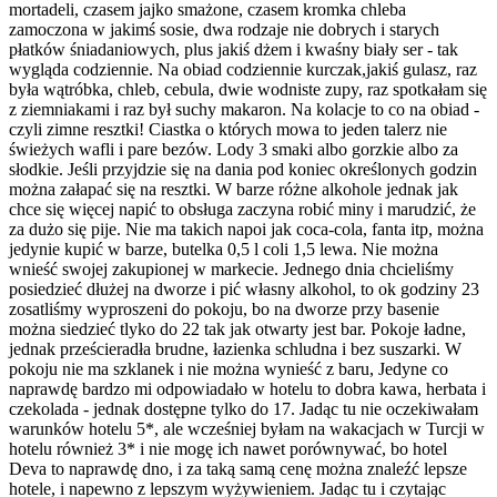
mortadeli, czasem jajko smażone, czasem kromka chleba
zamoczona w jakimś sosie, dwa rodzaje nie dobrych i starych
płatków śniadaniowych, plus jakiś dżem i kwaśny biały ser - tak
wygląda codziennie. Na obiad codziennie kurczak,jakiś gulasz, raz
była wątróbka, chleb, cebula, dwie wodniste zupy, raz spotkałam się
z ziemniakami i raz był suchy makaron. Na kolacje to co na obiad -
czyli zimne resztki! Ciastka o których mowa to jeden talerz nie
świeżych wafli i pare bezów. Lody 3 smaki albo gorzkie albo za
słodkie. Jeśli przyjdzie się na dania pod koniec określonych godzin
można załapać się na resztki. W barze różne alkohole jednak jak
chce się więcej napić to obsługa zaczyna robić miny i marudzić, że
za dużo się pije. Nie ma takich napoi jak coca-cola, fanta itp, można
jedynie kupić w barze, butelka 0,5 l coli 1,5 lewa. Nie można
wnieść swojej zakupionej w markecie. Jednego dnia chcieliśmy
posiedzieć dłużej na dworze i pić własny alkohol, to ok godziny 23
zosatliśmy wyproszeni do pokoju, bo na dworze przy basenie
można siedzieć tlyko do 22 tak jak otwarty jest bar. Pokoje ładne,
jednak prześcieradła brudne, łazienka schludna i bez suszarki. W
pokoju nie ma szklanek i nie można wynieść z baru, Jedyne co
naprawdę bardzo mi odpowiadało w hotelu to dobra kawa, herbata i
czekolada - jednak dostępne tylko do 17. Jadąc tu nie oczekiwałam
warunków hotelu 5*, ale wcześniej byłam na wakacjach w Turcji w
hotelu również 3* i nie mogę ich nawet porównywać, bo hotel
Deva to naprawdę dno, i za taką samą cenę można znaleźć lepsze
hotele, i napewno z lepszym wyżywieniem. Jadąc tu i czytając