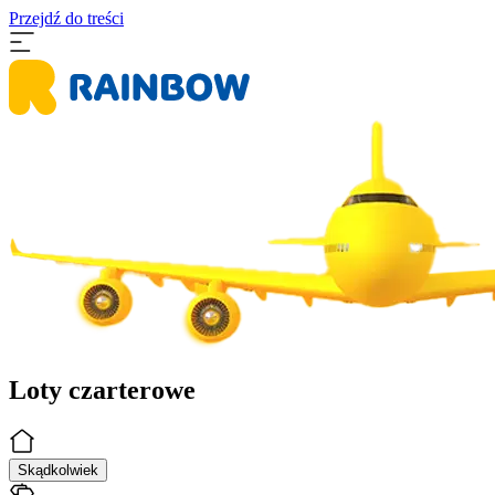
Przejdź do treści
Loty czarterowe
Skądkolwiek