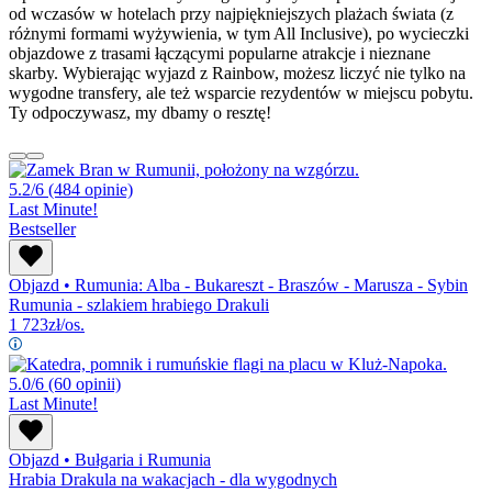
od wczasów w hotelach przy najpiękniejszych plażach świata (z
różnymi formami wyżywienia, w tym All Inclusive), po wycieczki
objazdowe z trasami łączącymi popularne atrakcje i nieznane
skarby. Wybierając wyjazd z Rainbow, możesz liczyć nie tylko na
wygodne transfery, ale też wsparcie rezydentów w miejscu pobytu.
Ty odpoczywasz, my dbamy o resztę!
5.2/6
(484 opinie)
Last Minute!
Bestseller
Objazd
•
Rumunia: Alba - Bukareszt - Braszów - Marusza - Sybin
Rumunia - szlakiem hrabiego Drakuli
1 723
zł/os.
5.0/6
(60 opinii)
Last Minute!
Objazd
•
Bułgaria i Rumunia
Hrabia Drakula na wakacjach - dla wygodnych