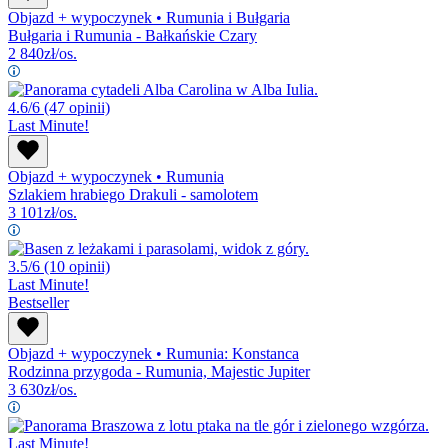
Objazd + wypoczynek
•
Rumunia i Bułgaria
Bułgaria i Rumunia - Bałkańskie Czary
2 840
zł/os.
4.6/6
(47 opinii)
Last Minute!
Objazd + wypoczynek
•
Rumunia
Szlakiem hrabiego Drakuli - samolotem
3 101
zł/os.
3.5/6
(10 opinii)
Last Minute!
Bestseller
Objazd + wypoczynek
•
Rumunia: Konstanca
Rodzinna przygoda - Rumunia, Majestic Jupiter
3 630
zł/os.
Last Minute!