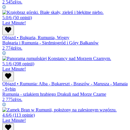
2 545
zł/os.
5.0/6
(50 opinii)
Last Minute!
Objazd
•
Bułgaria, Rumunia, Węgry
Bułgaria i Rumunia - Siedmiogród i Góry Bałkanów
2 774
zł/os.
5.1/6
(208 opinii)
Last Minute!
Objazd
•
Rumunia: Alba - Bukareszt - Braszów - Marusza - Mamaia
- Sybin
Rumunia - szlakiem hrabiego Drakuli nad Morze Czarne
2 775
zł/os.
4.6/6
(113 opinie)
Last Minute!