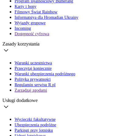
Program lojalnościowy Bumerang
Karty i bony
Filmowy Świat Rainbow
Informatsiya dla Hromadian Ukrainy
Wyjazdy grupowe
Incoming
Dostępność cyfrowa
Zasady korzystania
Warunki uczestnictwa
Przeczytaj koniecznie
Warunki ubezpieczenia podróżnego
Polityka prywatności
Regulamin serwisu R.pl
Zarządzaj zgodami
Usługi dodatkowe
Wycieczki fakultatywne
Ubezpieczenia podróżne
Parkingi przy lotnisku
Usługi lotniskowe