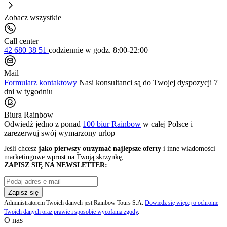
Zobacz wszystkie
Call center
42 680 38 51
codziennie
w godz. 8:00-22:00
Mail
Formularz kontaktowy
Nasi konsultanci są do Twojej dyspozycji 7
dni w tygodniu
Biura Rainbow
Odwiedź jedno z ponad
100 biur Rainbow
w całej Polsce i
zarezerwuj swój
wymarzony urlop
Jeśli chcesz
jako pierwszy otrzymać najlepsze oferty
i inne wiadomości
marketingowe wprost na Twoją skrzynkę,
ZAPISZ SIĘ NA NEWSLETTER:
Zapisz się
Administratorem Twoich danych jest Rainbow Tours S.A.
Dowiedz się więcej o ochronie
Twoich danych oraz prawie i sposobie wycofania zgody
.
O nas