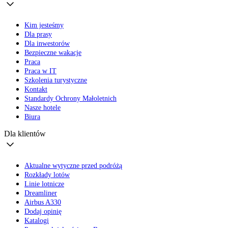
Kim jesteśmy
Dla prasy
Dla inwestorów
Bezpieczne wakacje
Praca
Praca w IT
Szkolenia turystyczne
Kontakt
Standardy Ochrony Małoletnich
Nasze hotele
Biura
Dla klientów
Aktualne wytyczne przed podróżą
Rozkłady lotów
Linie lotnicze
Dreamliner
Airbus A330
Dodaj opinię
Katalogi