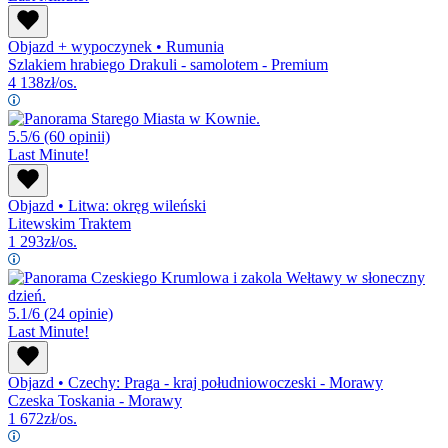
Objazd + wypoczynek
•
Rumunia
Szlakiem hrabiego Drakuli - samolotem - Premium
4 138
zł/os.
5.5/6
(60 opinii)
Last Minute!
Objazd
•
Litwa: okręg wileński
Litewskim Traktem
1 293
zł/os.
5.1/6
(24 opinie)
Last Minute!
Objazd
•
Czechy: Praga - kraj południowoczeski - Morawy
Czeska Toskania - Morawy
1 672
zł/os.