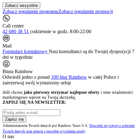
Zobacz wszystkie
Zobacz regulamin programu
Zobacz regulamin promocji
Call center
42 680 38 51
codziennie
w godz. 8:00-22:00
Mail
Formularz kontaktowy
Nasi konsultanci są do Twojej dyspozycji 7
dni w tygodniu
Biura Rainbow
Odwiedź jedno z ponad
100 biur Rainbow
w całej Polsce i
zarezerwuj swój
wymarzony urlop
Jeśli chcesz
jako pierwszy otrzymać najlepsze oferty
i inne wiadomości
marketingowe wprost na Twoją skrzynkę,
ZAPISZ SIĘ NA NEWSLETTER:
Zapisz się
Administratorem Twoich danych jest Rainbow Tours S.A.
Dowiedz się więcej o ochronie
Twoich danych oraz prawie i sposobie wycofania zgody
.
O nas