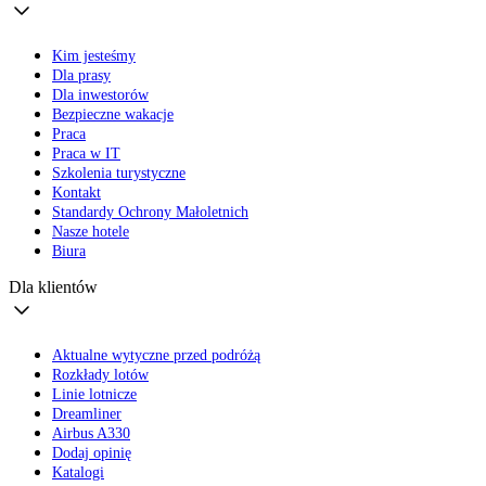
Kim jesteśmy
Dla prasy
Dla inwestorów
Bezpieczne wakacje
Praca
Praca w IT
Szkolenia turystyczne
Kontakt
Standardy Ochrony Małoletnich
Nasze hotele
Biura
Dla klientów
Aktualne wytyczne przed podróżą
Rozkłady lotów
Linie lotnicze
Dreamliner
Airbus A330
Dodaj opinię
Katalogi