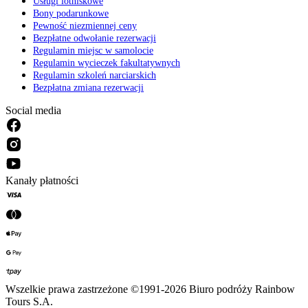
Usługi lotniskowe
Bony podarunkowe
Pewność niezmiennej ceny
Bezpłatne odwołanie rezerwacji
Regulamin miejsc w samolocie
Regulamin wycieczek fakultatywnych
Regulamin szkoleń narciarskich
Bezpłatna zmiana rezerwacji
Social media
Kanały płatności
Wszelkie prawa zastrzeżone ©1991-2026 Biuro podróży Rainbow
Tours S.A.