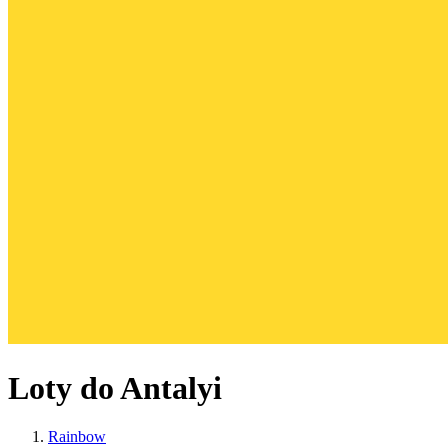
Loty do Antalyi
Rainbow