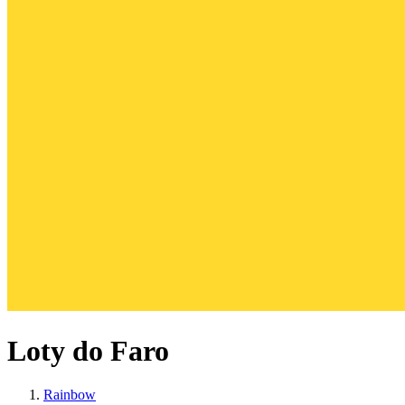
Loty do Faro
Rainbow