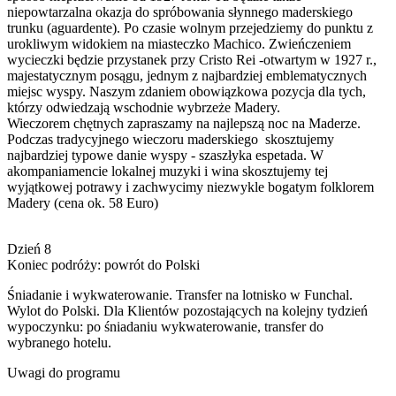
niepowtarzalna okazja do spróbowania słynnego maderskiego
trunku (aguardente). Po czasie wolnym przejedziemy do punktu z
urokliwym widokiem na miasteczko Machico. Zwieńczeniem
wycieczki będzie przystanek przy Cristo Rei -otwartym w 1927 r.,
majestatycznym posągu, jednym z najbardziej emblematycznych
miejsc wyspy. Naszym zdaniem obowiązkowa pozycja dla tych,
którzy odwiedzają wschodnie wybrzeże Madery.
Wieczorem chętnych zapraszamy na najlepszą noc na Maderze.
Podczas tradycyjnego wieczoru maderskiego skosztujemy
najbardziej typowe danie wyspy - szaszłyka espetada. W
akompaniamencie lokalnej muzyki i wina skosztujemy tej
wyjątkowej potrawy i zachwycimy niezwykle bogatym folklorem
Madery (cena ok. 58 Euro)
Dzień 8
Koniec podróży: powrót do Polski
Śniadanie i wykwaterowanie. Transfer na lotnisko w Funchal.
Wylot do Polski. Dla Klientów pozostających na kolejny tydzień
wypoczynku: po śniadaniu wykwaterowanie, transfer do
wybranego hotelu.
Uwagi do programu