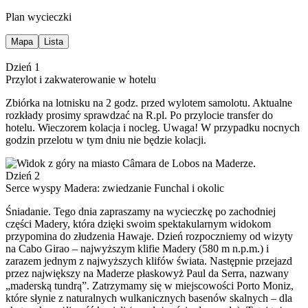
Plan wycieczki
Mapa
Lista
Dzień 1
Przylot i zakwaterowanie w hotelu
Zbiórka na lotnisku na 2 godz. przed wylotem samolotu. Aktualne
rozkłady prosimy sprawdzać na R.pl. Po przylocie transfer do
hotelu. Wieczorem kolacja i nocleg. Uwaga! W przypadku nocnych
godzin przelotu w tym dniu nie będzie kolacji.
Dzień 2
Serce wyspy Madera: zwiedzanie Funchal i okolic
Śniadanie. Tego dnia zapraszamy na wycieczkę po zachodniej
części Madery, która dzięki swoim spektakularnym widokom
przypomina do złudzenia Hawaje. Dzień rozpoczniemy od wizyty
na Cabo Girao – najwyższym klifie Madery (580 m n.p.m.) i
zarazem jednym z najwyższych klifów świata. Następnie przejazd
przez największy na Maderze płaskowyż Paul da Serra, nazwany
„maderską tundrą”. Zatrzymamy się w miejscowości Porto Moniz,
które słynie z naturalnych wulkanicznych basenów skalnych – dla