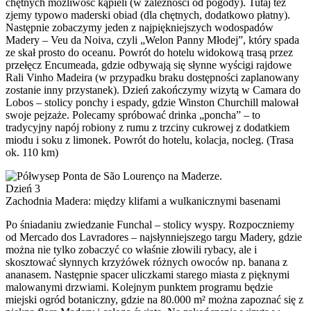
chętnych możliwość kąpieli (w zależności od pogody). Tutaj też
zjemy typowo maderski obiad (dla chętnych, dodatkowo płatny).
Następnie zobaczymy jeden z najpiękniejszych wodospadów
Madery – Veu da Noiva, czyli „Welon Panny Młodej”, który spada
ze skał prosto do oceanu. Powrót do hotelu widokową trasą przez
przełęcz Encumeada, gdzie odbywają się słynne wyścigi rajdowe
Rali Vinho Madeira (w przypadku braku dostępności zaplanowany
zostanie inny przystanek). Dzień zakończymy wizytą w Camara do
Lobos – stolicy ponchy i espady, gdzie Winston Churchill malował
swoje pejzaże. Polecamy spróbować drinka „poncha” – to
tradycyjny napój robiony z rumu z trzciny cukrowej z dodatkiem
miodu i soku z limonek. Powrót do hotelu, kolacja, nocleg. (Trasa
ok. 110 km)
Dzień 3
Zachodnia Madera: między klifami a wulkanicznymi basenami
Po śniadaniu zwiedzanie Funchal – stolicy wyspy. Rozpoczniemy
od Mercado dos Lavradores – najsłynniejszego targu Madery, gdzie
można nie tylko zobaczyć co właśnie złowili rybacy, ale i
skosztować słynnych krzyżówek różnych owoców np. banana z
ananasem. Następnie spacer uliczkami starego miasta z pięknymi
malowanymi drzwiami. Kolejnym punktem programu będzie
miejski ogród botaniczny, gdzie na 80.000 m² można zapoznać się z