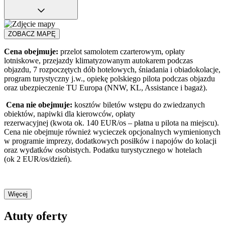
ZOBACZ MAPĘ
Cena obejmuje:
przelot samolotem czarterowym, opłaty
lotniskowe, przejazdy klimatyzowanym autokarem podczas
objazdu, 7 rozpoczętych dób hotelowych, śniadania i obiadokolacje,
program turystyczny j.w., opiekę polskiego pilota podczas objazdu
oraz ubezpieczenie TU Europa (NNW, KL, Assistance i bagaż).
Cena nie obejmuje:
kosztów biletów wstępu do zwiedzanych
obiektów, napiwki dla kierowców, opłaty
rezerwacyjnej (kwota ok. 140 EUR/os – płatna u pilota na miejscu).
Cena nie obejmuje również wycieczek opcjonalnych wymienionych
w programie imprezy, dodatkowych posiłków i napojów do kolacji
oraz wydatków osobistych. Podatku turystycznego w hotelach
(ok 2 EUR/os/dzień).
Więcej
Atuty oferty