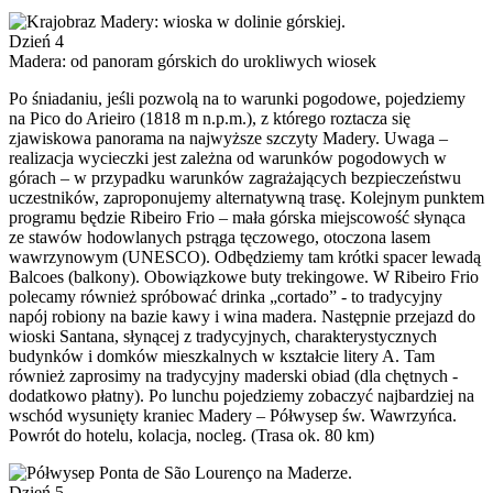
Dzień 4
Madera: od panoram górskich do urokliwych wiosek
Po śniadaniu, jeśli pozwolą na to warunki pogodowe, pojedziemy
na Pico do Arieiro (1818 m n.p.m.), z którego roztacza się
zjawiskowa panorama na najwyższe szczyty Madery. Uwaga –
realizacja wycieczki jest zależna od warunków pogodowych w
górach – w przypadku warunków zagrażających bezpieczeństwu
uczestników, zaproponujemy alternatywną trasę. Kolejnym punktem
programu będzie Ribeiro Frio – mała górska miejscowość słynąca
ze stawów hodowlanych pstrąga tęczowego, otoczona lasem
wawrzynowym (UNESCO). Odbędziemy tam krótki spacer lewadą
Balcoes (balkony). Obowiązkowe buty trekingowe. W Ribeiro Frio
polecamy również spróbować drinka „cortado” - to tradycyjny
napój robiony na bazie kawy i wina madera. Następnie przejazd do
wioski Santana, słynącej z tradycyjnych, charakterystycznych
budynków i domków mieszkalnych w kształcie litery A. Tam
również zaprosimy na tradycyjny maderski obiad (dla chętnych -
dodatkowo płatny). Po lunchu pojedziemy zobaczyć najbardziej na
wschód wysunięty kraniec Madery – Półwysep św. Wawrzyńca.
Powrót do hotelu, kolacja, nocleg. (Trasa ok. 80 km)
Dzień 5