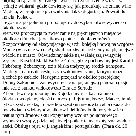
piękną florą Madery i całego świata. Na zakończenie wizyta w
jednej z winiarni, gdzie dowiemy się, jak produkuje się znane wino
Madera, w programie przewidziana także degustacja. Powrót do
hotelu. Kolacja.
Tego dnia po południu proponujemy do wyboru dwie wycieczki
fakultatywne.
Pierwsza propozycja to zwiedzanie najpiękniejszych miejsc w
okolicach Funchal (dodatkowo płatne – ok. 48 euro/os.).
Rozpoczniemy od ekscytującego wjazdu kolejką linową na wzgórze
Monte (wliczone w cenę!), skąd podziwiać będziemy najpiękniejsze
widoki na miasto. Odwiedzimy także najważniejszą świątynię
wyspy – Kościół Matki Bożej z Góry, gdzie pochowany jest Karol I
Habsburg. Zobaczymy też z bliska tradycyjny środek transportu
Madery – carros de cesto, czyli wiklinowe sanie, którymi można
zjechać po asfalcie. Następnie przejazd w okolice przepięknej
Doliny Zakonnic – zachwycimy się najpiękniejszą panoramą tego
miejsca z punktu widokowego Eira do Serrado.
Alternatywnie proponujemy 3-godzinny rejs katamaranem
(dodatkowo płatny ok. 40 euro/os.). Rejs u wybrzeży Madery to nie
tylko czysty relaks, to przede wszystkim niepowtarzalna okazja do
podziwiania wielorybów pilotów i delfinów butlonosych w ich
naturalnym środowisku! Popłyniemy wzdłuż południowego
wybrzeża wyspy, gdzie najłatwiej spotkać te majestatyczne wodne
ssaki. Obsługa rejsu w j. angielskim i portugalskim. (Trasa ok. 20
km)