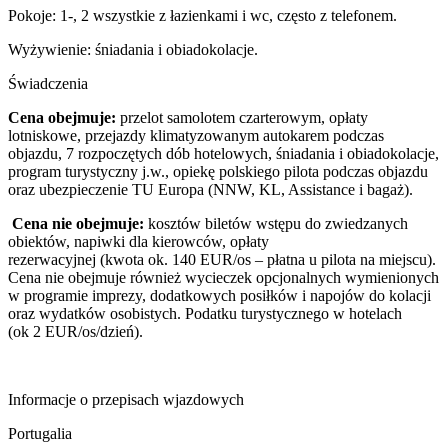
Pokoje: 1-, 2 wszystkie z łazienkami i wc, często z telefonem.
Wyżywienie: śniadania i obiadokolacje.
Świadczenia
Cena obejmuje:
przelot samolotem czarterowym, opłaty
lotniskowe, przejazdy klimatyzowanym autokarem podczas
objazdu, 7 rozpoczętych dób hotelowych, śniadania i obiadokolacje,
program turystyczny j.w., opiekę polskiego pilota podczas objazdu
oraz ubezpieczenie TU Europa (NNW, KL, Assistance i bagaż).
Cena nie obejmuje:
kosztów biletów wstępu do zwiedzanych
obiektów, napiwki dla kierowców, opłaty
rezerwacyjnej (kwota ok. 140 EUR/os – płatna u pilota na miejscu).
Cena nie obejmuje również wycieczek opcjonalnych wymienionych
w programie imprezy, dodatkowych posiłków i napojów do kolacji
oraz wydatków osobistych. Podatku turystycznego w hotelach
(ok 2 EUR/os/dzień).
Informacje o przepisach wjazdowych
Portugalia