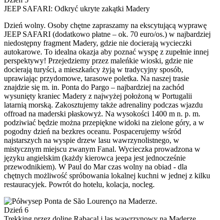
JEEP SAFARI: Odkryć ukryte zakątki Madery
Dzień wolny. Osoby chętne zapraszamy na ekscytującą wyprawę
JEEP SAFARI (dodatkowo płatne – ok. 70 euro/os.) w najbardziej
niedostępny fragment Madery, gdzie nie docierają wycieczki
autokarowe. To idealna okazja aby poznać wyspę z zupełnie innej
perspektywy! Przejedziemy przez maleńkie wioski, gdzie nie
docierają turyści, a mieszkańcy żyją w tradycyjny sposób,
uprawiając przydomowe, tarasowe poletka. Na naszej trasie
znajdzie się m. in. Ponta do Pargo – najbardziej na zachód
wysunięty kraniec Madery z najwyżej położoną w Portugalii
latarnią morską. Zakosztujemy także adrenaliny podczas wjazdu
offroad na maderski płaskowyż. Na wysokości 1400 m n. p. m.
podziwiać będzie można przepiękne widoki na zielone góry, a w
pogodny dzień na bezkres oceanu. Pospacerujemy wśród
najstarszych na wyspie drzew lasu wawrzynolistnego, w
mistycznym miejscu zwanym Fanal. Wycieczka prowadzona w
języku angielskim (każdy kierowca jeepa jest jednocześnie
przewodnikiem). W Paul do Mar czas wolny na obiad - dla
chętnych możliwość spróbowania lokalnej kuchni w jednej z kilku
restauracyjek. Powrót do hotelu, kolacja, nocleg.
Dzień 6
Trekking przez dolinę Rabaçal i las wawrzynowy na Maderze