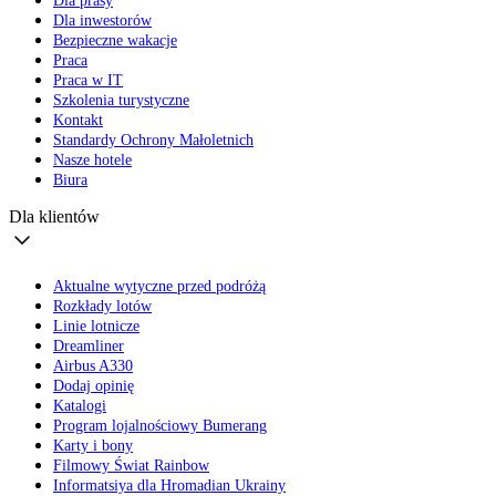
Dla prasy
Dla inwestorów
Bezpieczne wakacje
Praca
Praca w IT
Szkolenia turystyczne
Kontakt
Standardy Ochrony Małoletnich
Nasze hotele
Biura
Dla klientów
Aktualne wytyczne przed podróżą
Rozkłady lotów
Linie lotnicze
Dreamliner
Airbus A330
Dodaj opinię
Katalogi
Program lojalnościowy Bumerang
Karty i bony
Filmowy Świat Rainbow
Informatsiya dla Hromadian Ukrainy