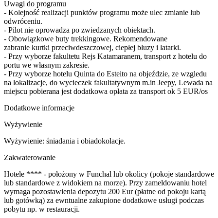
Uwagi do programu
- Kolejność realizacji punktów programu może ulec zmianie lub
odwróceniu.
- Pilot nie oprowadza po zwiedzanych obiektach.
- Obowiązkowe buty trekkingowe. Rekomendowane
zabranie kurtki przeciwdeszczowej, ciepłej bluzy i latarki.
- Przy wyborze fakultetu Rejs Katamaranem, transport z hotelu do
portu we własnym zakresie.
- Przy wyborze hotelu Quinta do Esteito na objeździe, ze wzgledu
na lokalizacje, do wycieczek fakultatywnym m.in Jeepy, Lewada na
miejscu pobierana jest dodatkowa opłata za transport ok 5 EUR/os
Dodatkowe informacje
Wyżywienie
Wyżywienie: śniadania i obiadokolacje.
Zakwaterowanie
Hotele **** - położony w Funchal lub okolicy (pokoje standardowe
lub standardowe z widokiem na morze). Przy zameldowaniu hotel
wymaga pozostawienia depozytu 200 Eur (płatne od pokoju kartą
lub gotówką) za ewntualne zakupione dodatkowe usługi podczas
pobytu np. w restauracji.