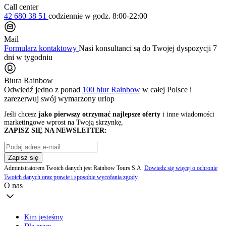
Call center
42 680 38 51
codziennie
w godz. 8:00-22:00
Mail
Formularz kontaktowy
Nasi konsultanci są do Twojej dyspozycji 7
dni w tygodniu
Biura Rainbow
Odwiedź jedno z ponad
100 biur Rainbow
w całej Polsce i
zarezerwuj swój
wymarzony urlop
Jeśli chcesz
jako pierwszy otrzymać najlepsze oferty
i inne wiadomości
marketingowe wprost na Twoją skrzynkę,
ZAPISZ SIĘ NA NEWSLETTER:
Zapisz się
Administratorem Twoich danych jest Rainbow Tours S.A.
Dowiedz się więcej o ochronie
Twoich danych oraz prawie i sposobie wycofania zgody
.
O nas
Kim jesteśmy