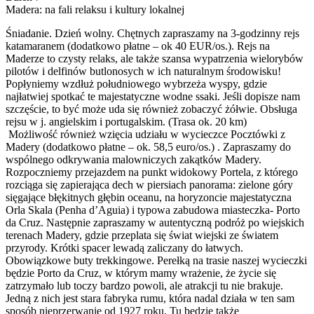
Madera: na fali relaksu i kultury lokalnej
Śniadanie. Dzień wolny. Chętnych zapraszamy na 3-godzinny rejs
katamaranem (dodatkowo płatne – ok 40 EUR/os.). Rejs na
Maderze to czysty relaks, ale także szansa wypatrzenia wielorybów
pilotów i delfinów butlonosych w ich naturalnym środowisku!
Popłyniemy wzdłuż południowego wybrzeża wyspy, gdzie
najłatwiej spotkać te majestatyczne wodne ssaki. Jeśli dopisze nam
szczęście, to być może uda się również zobaczyć żółwie. Obsługa
rejsu w j. angielskim i portugalskim. (Trasa ok. 20 km)
Możliwość również wzięcia udziału w wycieczce Pocztówki z
Madery (dodatkowo płatne – ok. 58,5 euro/os.) . Zapraszamy do
wspólnego odkrywania malowniczych zakątków Madery.
Rozpoczniemy przejazdem na punkt widokowy Portela, z którego
rozciąga się zapierająca dech w piersiach panorama: zielone góry
sięgające błękitnych głębin oceanu, na horyzoncie majestatyczna
Orla Skala (Penha d’Aguia) i typowa zabudowa miasteczka- Porto
da Cruz. Następnie zapraszamy w autentyczną podróż po wiejskich
terenach Madery, gdzie przeplata się świat wiejski ze światem
przyrody. Krótki spacer lewadą zaliczany do łatwych.
Obowiązkowe buty trekkingowe. Perełką na trasie naszej wycieczki
będzie Porto da Cruz, w którym mamy wrażenie, że życie się
zatrzymało lub toczy bardzo powoli, ale atrakcji tu nie brakuje.
Jedną z nich jest stara fabryka rumu, która nadal działa w ten sam
sposób nieprzerwanie od ​​1927 roku. Tu będzie także