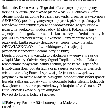
Śniadanie. Dzień wolny. Tego dnia dla chętnych proponujemy
trekking Alecrim (dodatkowo płatne – ok 53,00 euro/os.), która
oferuje widoki na dolinę Rabaçal i prowadzi przez las wawrzynowy
(UNESCO), pośród gigantycznych paproci, pięknie pachnących
wrzośców oraz szumiących w tle wodospadów (w tym Risco –
jeden z największych wodospadów Madery). Pokonanie trasy
zajmuje około 4 godzin, trasa – 11 km - należy do średnio trudnych
(ok. 400 m przewyższenia). Rekomendujemy zabranie wody i
przekąsek, kurtki przeciwdeszczowej, ciepłej bluzy i latarki,
OBOWIAZKOWO butów trekkingowych (najlepiej
przeciwdeszczowych i ochraniaczy na buty).
Druga propozycja wycieczki to całodniowa wyprawa w rajskie
zakątki Madery. Odwiedzimy Ogród Tropikalny Monte Palace –
fenomenalne połączenie natury i sztuki, pełne barw i zapachów.
Egzotyczna flora, bogata fauna oraz zapierające dech w piersiach
widoki na zatokę Funchal sprawiają, że jest to obowiązkowy
przystanek na mapie Madery. Następnie proponujemy krótki spacer
lewadą, zaliczaną do łatwych, w otoczeniu bujnej zieleni, kojących
dźwięków natury oraz pocztówkowych krajobrazów. Cena ok 75
Euro, obowiązkowe buty trekkingowe.
Powrót do hotelu, kolacja i nocleg.
Dzień 7