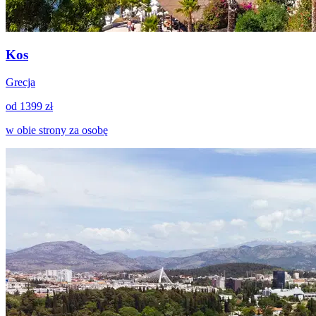
Kos
Grecja
od 1399 zł
w obie strony za osobę