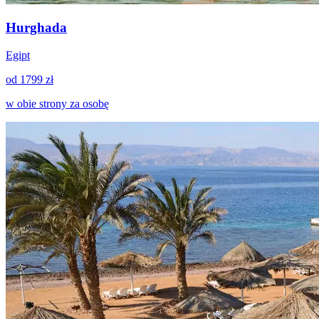
Hurghada
Egipt
od 1799 zł
w obie strony za osobę