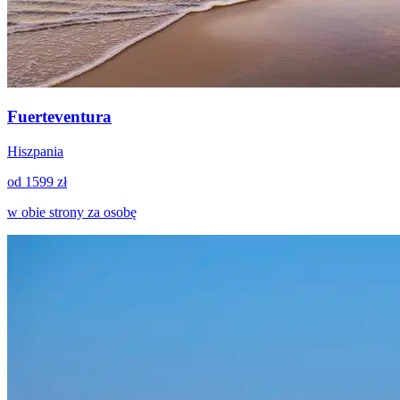
Fuerteventura
Hiszpania
od 1599 zł
w obie strony za osobę