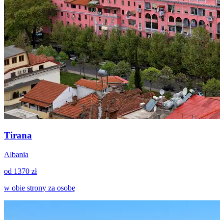
Tirana
Albania
od 1370 zł
w obie strony za osobę