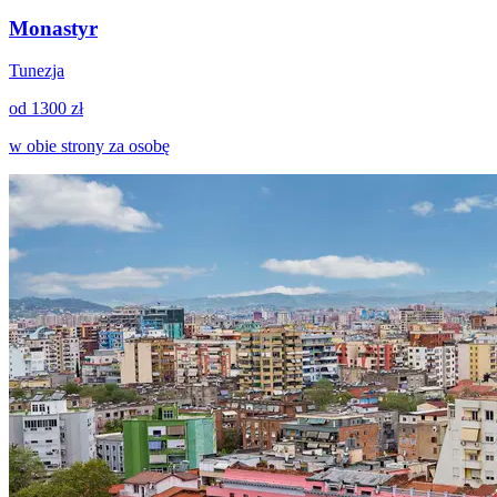
Monastyr
Tunezja
od 1300 zł
w obie strony za osobę