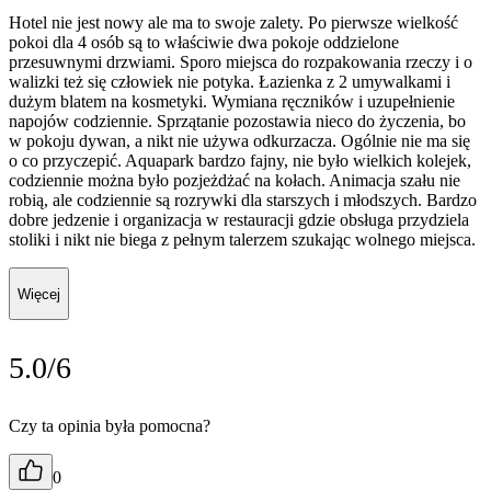
Hotel nie jest nowy ale ma to swoje zalety. Po pierwsze wielkość
pokoi dla 4 osób są to właściwie dwa pokoje oddzielone
przesuwnymi drzwiami. Sporo miejsca do rozpakowania rzeczy i o
walizki też się człowiek nie potyka. Łazienka z 2 umywalkami i
dużym blatem na kosmetyki. Wymiana ręczników i uzupełnienie
napojów codziennie. Sprzątanie pozostawia nieco do życzenia, bo
w pokoju dywan, a nikt nie używa odkurzacza. Ogólnie nie ma się
o co przyczepić. Aquapark bardzo fajny, nie było wielkich kolejek,
codziennie można było pozjeżdżać na kołach. Animacja szału nie
robią, ale codziennie są rozrywki dla starszych i młodszych. Bardzo
dobre jedzenie i organizacja w restauracji gdzie obsługa przydziela
stoliki i nikt nie biega z pełnym talerzem szukając wolnego miejsca.
Więcej
5.0/6
Czy ta opinia była pomocna?
0