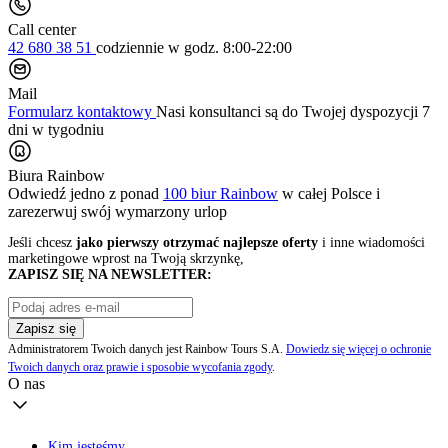
Call center
42 680 38 51
codziennie
w godz. 8:00-22:00
Mail
Formularz kontaktowy
Nasi konsultanci są do Twojej dyspozycji 7
dni w tygodniu
Biura Rainbow
Odwiedź jedno z ponad
100 biur Rainbow
w całej Polsce i
zarezerwuj swój
wymarzony urlop
Jeśli chcesz
jako pierwszy otrzymać najlepsze oferty
i inne wiadomości
marketingowe wprost na Twoją skrzynkę,
ZAPISZ SIĘ NA NEWSLETTER:
Zapisz się
Administratorem Twoich danych jest Rainbow Tours S.A.
Dowiedz się więcej o ochronie
Twoich danych oraz prawie i sposobie wycofania zgody
.
O nas
Kim jesteśmy