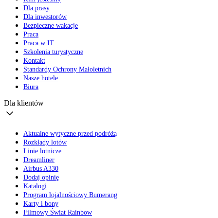
Dla prasy
Dla inwestorów
Bezpieczne wakacje
Praca
Praca w IT
Szkolenia turystyczne
Kontakt
Standardy Ochrony Małoletnich
Nasze hotele
Biura
Dla klientów
Aktualne wytyczne przed podróżą
Rozkłady lotów
Linie lotnicze
Dreamliner
Airbus A330
Dodaj opinię
Katalogi
Program lojalnościowy Bumerang
Karty i bony
Filmowy Świat Rainbow