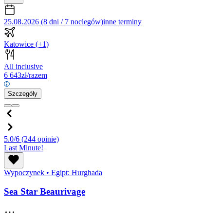
25.08.2026 (8 dni / 7 noclegów)
inne terminy
Katowice
(+1)
All inclusive
6 643
zł/razem
Szczegóły
5.0/6
(244 opinie)
Last Minute!
Wypoczynek
•
Egipt: Hurghada
Sea Star Beaurivage