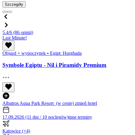
Szczegóły
5.4/6
(86 opinii)
Last Minute!
Objazd + wypoczynek
•
Egipt: Hurghada
Symbole Egiptu - Nil i Piramidy Premium
Albatros Aqua Park Resort
(w cenie)
zmień hotel
17.09.2026 (11 dni / 10 noclegów)
inne terminy
Katowice
(+4)