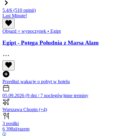
5.4/6
(510 opinii)
Last Minute!
Objazd + wypoczynek
•
Egipt
Egipt - Potęga Południa z Marsa Alam
Przedłuż wakacje o pobyt w hotelu
05.09.2026 (9 dni / 7 noclegów)
inne terminy
Warszawa Chopin
(+4)
3 posiłki
6 398
zł/razem