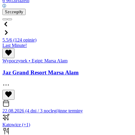
6 961
zł/razem
Szczegóły
5.5/6
(124 opinie)
Last Minute!
Wypoczynek
•
Egipt: Marsa Alam
Jaz Grand Resort Marsa Alam
22.08.2026 (4 dni / 3 noclegi)
inne terminy
Katowice
(+1)