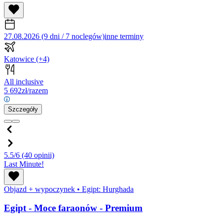
27.08.2026 (9 dni / 7 noclegów)
inne terminy
Katowice
(+4)
All inclusive
5 692
zł/razem
Szczegóły
5.5/6
(40 opinii)
Last Minute!
Objazd + wypoczynek
•
Egipt: Hurghada
Egipt - Moce faraonów - Premium