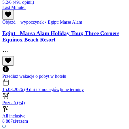
5.2/6
(491 opinii)
Last Minute!
Objazd + wypoczynek
•
Egipt: Marsa Alam
Egipt - Marsa Alam Holiday Tour, Three Corners
Equinox Beach Resort
Przedłuż wakacje o pobyt w hotelu
15.08.2026 (9 dni / 7 noclegów)
inne terminy
Poznań
(+4)
All inclusive
8 887
zł/razem