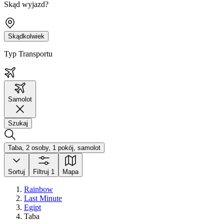
Skąd wyjazd?
Skądkolwiek
Typ Transportu
Samolot
Szukaj
Taba, 2 osoby, 1 pokój, samolot
Sortuj
Filtruj
1
Mapa
Rainbow
Last Minute
Egipt
Taba