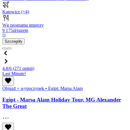
Katowice
(+4)
Wg programu imprezy
9 175
zł/razem
Szczegóły
4.8/6
(271 opinii)
Last Minute!
Objazd + wypoczynek
•
Egipt: Marsa Alam
Egipt - Marsa Alam Holiday Tour, MG Alexander
The Great