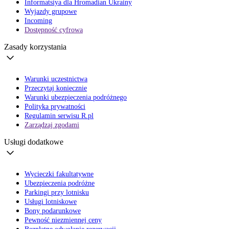
Informatsiya dla Hromadian Ukrainy
Wyjazdy grupowe
Incoming
Dostępność cyfrowa
Zasady korzystania
Warunki uczestnictwa
Przeczytaj koniecznie
Warunki ubezpieczenia podróżnego
Polityka prywatności
Regulamin serwisu R.pl
Zarządzaj zgodami
Usługi dodatkowe
Wycieczki fakultatywne
Ubezpieczenia podróżne
Parkingi przy lotnisku
Usługi lotniskowe
Bony podarunkowe
Pewność niezmiennej ceny