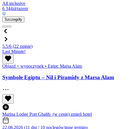
All inclusive
6 344
zł/razem
Szczegóły
5.5/6
(22 opinie)
Last Minute!
Objazd + wypoczynek
•
Egipt: Marsa Alam
Symbole Egiptu – Nil i Piramidy z Marsa Alam
Marina Lodge Port Ghalib
(w cenie)
zmień hotel
22.08.2026 (11 dni / 10 noclegów)
inne terminy