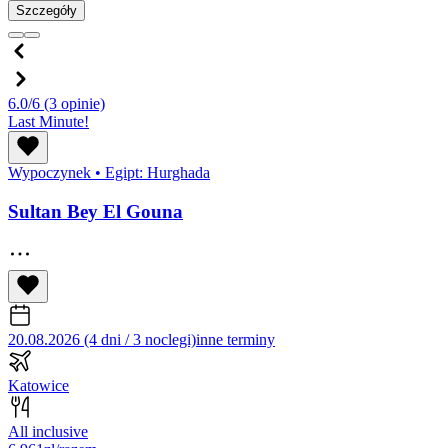
Szczegóły
6.0/6
(3 opinie)
Last Minute!
Wypoczynek
•
Egipt: Hurghada
Sultan Bey El Gouna
20.08.2026 (4 dni / 3 noclegi)
inne terminy
Katowice
All inclusive