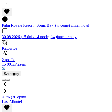
Palm Royale Resort - Soma Bay
(w cenie)
zmień hotel
30.08.2026 (15 dni / 14 noclegów)
inne terminy
Katowice
2 posiłki
15 001
zł/razem
Szczegóły
4.7/6
(36 opinii)
Last Minute!