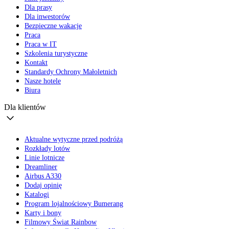
Dla prasy
Dla inwestorów
Bezpieczne wakacje
Praca
Praca w IT
Szkolenia turystyczne
Kontakt
Standardy Ochrony Małoletnich
Nasze hotele
Biura
Dla klientów
Aktualne wytyczne przed podróżą
Rozkłady lotów
Linie lotnicze
Dreamliner
Airbus A330
Dodaj opinię
Katalogi
Program lojalnościowy Bumerang
Karty i bony
Filmowy Świat Rainbow