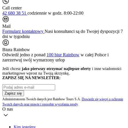
Call center
42 680 38 51
codziennie
w godz. 8:00-22:00
Mail
Formularz kontaktowy
Nasi konsultanci są do Twojej dyspozycji 7
dni w tygodniu
Biura Rainbow
Odwiedź jedno z ponad
100 biur Rainbow
w całej Polsce i
zarezerwuj swój
wymarzony urlop
Jeśli chcesz
jako pierwszy otrzymać najlepsze oferty
i inne wiadomości
marketingowe wprost na Twoją skrzynkę,
ZAPISZ SIĘ NA NEWSLETTER:
Zapisz się
Administratorem Twoich danych jest Rainbow Tours S.A.
Dowiedz się więcej o ochronie
Twoich danych oraz prawie i sposobie wycofania zgody
.
O nas
Kim jesteśmy