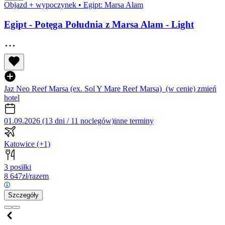
Objazd + wypoczynek
•
Egipt: Marsa Alam
Egipt - Potęga Południa z Marsa Alam - Light
Jaz Neo Reef Marsa (ex. Sol Y Mare Reef Marsa)
(w cenie)
zmień
hotel
01.09.2026 (13 dni / 11 noclegów)
inne terminy
Katowice
(+1)
3 posiłki
8 647
zł/razem
Szczegóły