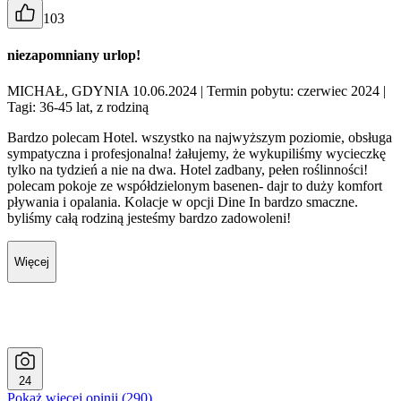
103
niezapomniany urlop!
MICHAŁ, GDYNIA 10.06.2024
| Termin pobytu: czerwiec 2024
|
Tagi: 36-45 lat, z rodziną
Bardzo polecam Hotel. wszystko na najwyższym poziomie, obsługa
sympatyczna i profesjonalna! żałujemy, że wykupiliśmy wycieczkę
tylko na tydzień a nie na dwa. Hotel zadbany, pełen roślinności!
polecam pokoje ze współdzielonym basenen- dajr to duży komfort
pływania i opalania. Kolacje w opcji Dine In bardzo smaczne.
byliśmy całą rodziną jesteśmy bardzo zadowoleni!
Więcej
24
Pokaż więcej opinii (290)