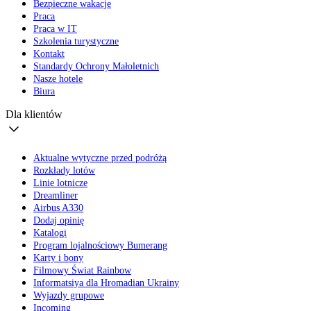
Bezpieczne wakacje
Praca
Praca w IT
Szkolenia turystyczne
Kontakt
Standardy Ochrony Małoletnich
Nasze hotele
Biura
Dla klientów
Aktualne wytyczne przed podróżą
Rozkłady lotów
Linie lotnicze
Dreamliner
Airbus A330
Dodaj opinię
Katalogi
Program lojalnościowy Bumerang
Karty i bony
Filmowy Świat Rainbow
Informatsiya dla Hromadian Ukrainy
Wyjazdy grupowe
Incoming