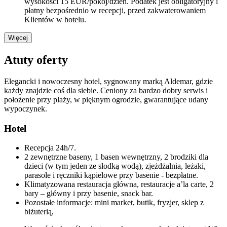
wysokości 15 EUR/pokój/dzień. Podatek jest obligatoryjny i
płatny bezpośrednio w recepcji, przed zakwaterowaniem
Klientów w hotelu.
Więcej
Atuty oferty
Elegancki i nowoczesny hotel, sygnowany marką Aldemar, gdzie
każdy znajdzie coś dla siebie. Ceniony za bardzo dobry serwis i
położenie przy plaży, w pięknym ogrodzie, gwarantujące udany
wypoczynek.
Hotel
Recepcja 24h/7.
2 zewnętrzne baseny, 1 basen wewnętrzny, 2 brodziki dla
dzieci (w tym jeden ze słodką wodą), zjeżdżalnia, leżaki,
parasole i ręczniki kąpielowe przy basenie - bezpłatne.
Klimatyzowana restauracja główna, restauracje a’la carte, 2
bary – główny i przy basenie, snack bar.
Pozostałe informacje: mini market, butik, fryzjer, sklep z
biżuterią,