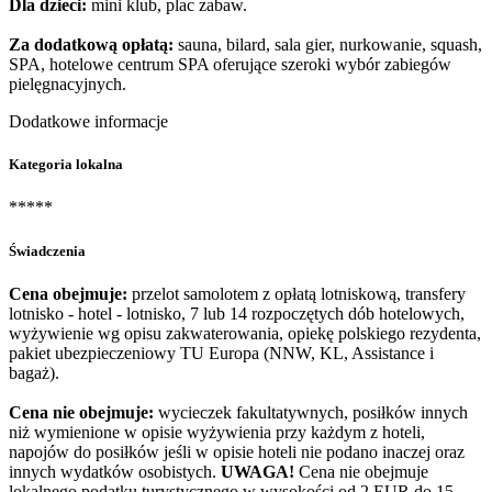
Dla dzieci:
mini klub, plac zabaw.
Za dodatkową opłatą:
sauna, bilard, sala gier, nurkowanie, squash,
SPA, hotelowe centrum SPA oferujące szeroki wybór zabiegów
pielęgnacyjnych.
Dodatkowe informacje
Kategoria lokalna
*****
Świadczenia
Cena obejmuje:
przelot samolotem z opłatą lotniskową, transfery
lotnisko - hotel - lotnisko, 7 lub 14 rozpoczętych dób hotelowych,
wyżywienie wg opisu zakwaterowania, opiekę polskiego rezydenta,
pakiet ubezpieczeniowy TU Europa (NNW, KL, Assistance i
bagaż).
Cena nie obejmuje:
wycieczek fakultatywnych, posiłków innych
niż wymienione w opisie wyżywienia przy każdym z hoteli,
napojów do posiłków jeśli w opisie hoteli nie podano inaczej oraz
innych wydatków osobistych.
UWAGA!
Cena nie obejmuje
lokalnego podatku turystycznego w wysokości od 2 EUR do 15