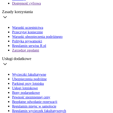
Dostępność cyfrowa
Zasady korzystania
Warunki uczestnictwa
Przeczytaj koniecznie
Warunki ubezpieczenia podróżnego
Polityka prywatności
Regulamin serwisu R.pl
Zarządzaj zgodami
Usługi dodatkowe
Wycieczki fakultatywne
Ubezpieczenia podróżne
Parkingi przy lotnisku
Usługi lotniskowe
Bony podarunkowe
Pewność niezmiennej ceny
Bezpłatne odwołanie rezerwacji
Regulamin miejsc w samolocie
Regulamin wycieczek fakultatywnych