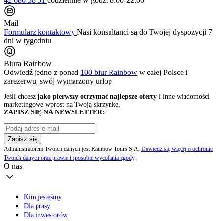
42 680 38 51
codziennie
w godz. 8:00-22:00
Mail
Formularz kontaktowy
Nasi konsultanci są do Twojej dyspozycji 7
dni w tygodniu
Biura Rainbow
Odwiedź jedno z ponad
100 biur Rainbow
w całej Polsce i
zarezerwuj swój
wymarzony urlop
Jeśli chcesz
jako pierwszy otrzymać najlepsze oferty
i inne wiadomości
marketingowe wprost na Twoją skrzynkę,
ZAPISZ SIĘ NA NEWSLETTER:
Zapisz się
Administratorem Twoich danych jest Rainbow Tours S.A.
Dowiedz się więcej o ochronie
Twoich danych oraz prawie i sposobie wycofania zgody
.
O nas
Kim jesteśmy
Dla prasy
Dla inwestorów