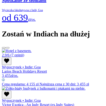
Spotkanie ze słoniami
Wycieczka fakultatywna z Indii, Goa
od 639
zł/os.
Zostań w Indiach na dłużej
2.9/6
(7 opinii)
Wypoczynek
•
Indie: Goa
Larios Beach Holidays Resort
3 455
zł/os.
Cena regularna:
4 155
zł
Najniższa cena z 30 dni: 3 455 zł
Wypoczynek
•
Indie: Goa
Victor Exotica - An Indy Resort (ex.Indy Suites)