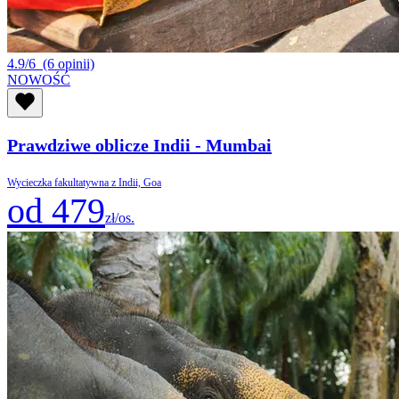
4.9/6
(6 opinii)
NOWOŚĆ
Prawdziwe oblicze Indii - Mumbai
Wycieczka fakultatywna z Indii, Goa
od 479
zł/os.