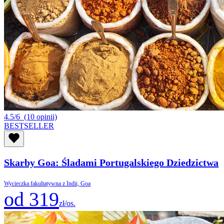
4.5/6
(10 opinii)
BESTSELLER
Skarby Goa: Śladami Portugalskiego Dziedzictwa
Wycieczka fakultatywna z Indii, Goa
od 319
zł/os.