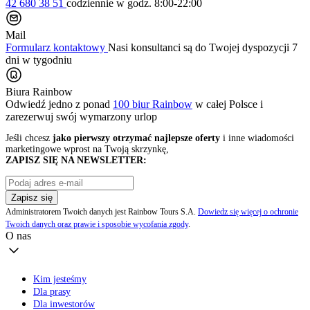
42 680 38 51
codziennie
w godz. 8:00-22:00
Mail
Formularz kontaktowy
Nasi konsultanci są do Twojej dyspozycji 7
dni w tygodniu
Biura Rainbow
Odwiedź jedno z ponad
100 biur Rainbow
w całej Polsce i
zarezerwuj swój
wymarzony urlop
Jeśli chcesz
jako pierwszy otrzymać najlepsze oferty
i inne wiadomości
marketingowe wprost na Twoją skrzynkę,
ZAPISZ SIĘ NA NEWSLETTER:
Zapisz się
Administratorem Twoich danych jest Rainbow Tours S.A.
Dowiedz się więcej o ochronie
Twoich danych oraz prawie i sposobie wycofania zgody
.
O nas
Kim jesteśmy
Dla prasy
Dla inwestorów