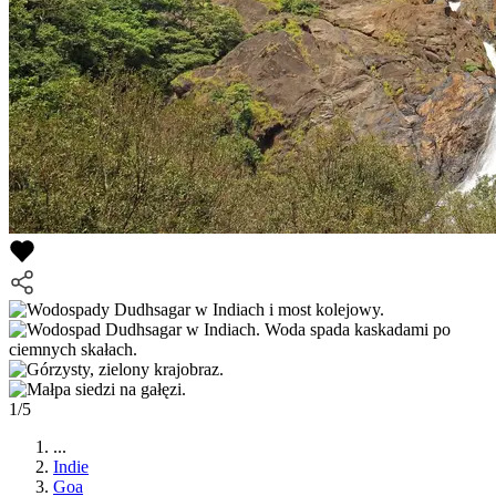
1/5
...
Indie
Goa