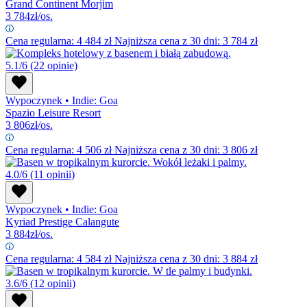
Grand Continent Morjim
3 784
zł/os.
Cena regularna:
4 484
zł
Najniższa cena z 30 dni: 3 784 zł
5.1/6
(22 opinie)
Wypoczynek
•
Indie: Goa
Spazio Leisure Resort
3 806
zł/os.
Cena regularna:
4 506
zł
Najniższa cena z 30 dni: 3 806 zł
4.0/6
(11 opinii)
Wypoczynek
•
Indie: Goa
Kyriad Prestige Calangute
3 884
zł/os.
Cena regularna:
4 584
zł
Najniższa cena z 30 dni: 3 884 zł
3.6/6
(12 opinii)