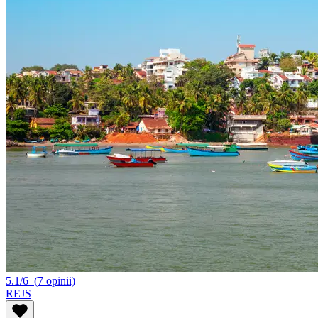
5.1/6
(7 opinii)
REJS