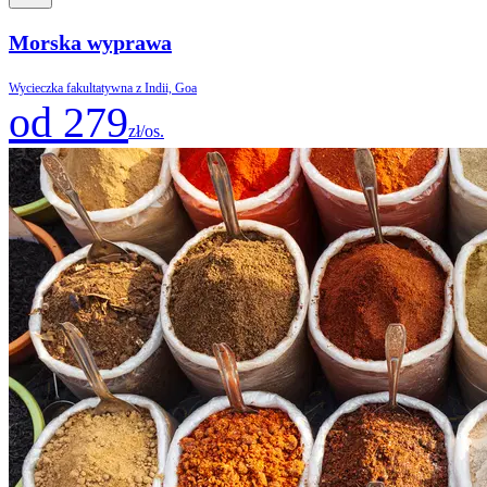
Morska wyprawa
Wycieczka fakultatywna z Indii, Goa
od 279
zł/os.