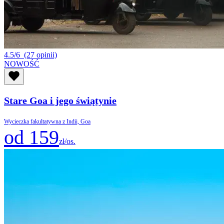
4.5/6
(27 opinii)
NOWOŚĆ
Stare Goa i jego świątynie
Wycieczka fakultatywna z Indii, Goa
od 159
zł/os.