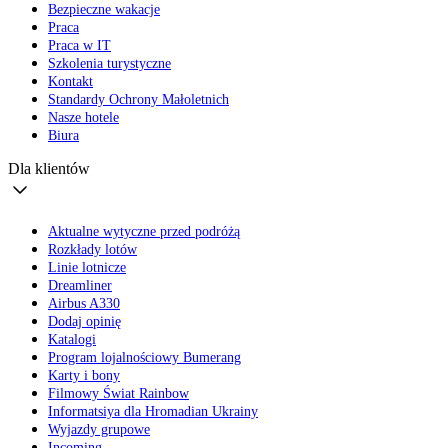
Bezpieczne wakacje
Praca
Praca w IT
Szkolenia turystyczne
Kontakt
Standardy Ochrony Małoletnich
Nasze hotele
Biura
Dla klientów
Aktualne wytyczne przed podróżą
Rozkłady lotów
Linie lotnicze
Dreamliner
Airbus A330
Dodaj opinię
Katalogi
Program lojalnościowy Bumerang
Karty i bony
Filmowy Świat Rainbow
Informatsiya dla Hromadian Ukrainy
Wyjazdy grupowe
Incoming