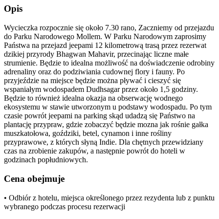
Opis
Wycieczka rozpocznie się około 7.30 rano, Zaczniemy od przejazdu
do Parku Narodowego Mollem. W Parku Narodowym zaprosimy
Państwa na przejazd jeepami 12 kilometrową trasą przez rezerwat
dzikiej przyrody Bhagwan Mahavir, przecinając liczne małe
strumienie. Będzie to idealna możliwość na doświadczenie odrobiny
adrenaliny oraz do podziwiania cudownej flory i fauny. Po
przyjeździe na miejsce będzie można pływać i cieszyć się
wspaniałym wodospadem Dudhsagar przez około 1,5 godziny.
Będzie to również idealna okazja na obserwację wodnego
ekosystemu w stawie utworzonym u podstawy wodospadu. Po tym
czasie powrót jeepami na parking skąd udadzą się Państwo na
plantację przypraw, gdzie zobaczyć będzie mozna jak rośnie gałka
muszkatołowa, goździki, betel, cynamon i inne rośliny
przyprawowe, z których słyną Indie. Dla chętnych przewidziany
czas na zrobienie zakupów, a następnie powrót do hoteli w
godzinach popłudniowych.
Cena obejmuje
• Odbiór z hotelu, miejsca określonego przez rezydenta lub z punktu
wybranego podczas procesu rezerwacji