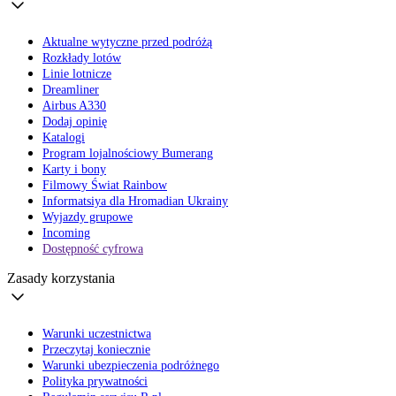
Aktualne wytyczne przed podróżą
Rozkłady lotów
Linie lotnicze
Dreamliner
Airbus A330
Dodaj opinię
Katalogi
Program lojalnościowy Bumerang
Karty i bony
Filmowy Świat Rainbow
Informatsiya dla Hromadian Ukrainy
Wyjazdy grupowe
Incoming
Dostępność cyfrowa
Zasady korzystania
Warunki uczestnictwa
Przeczytaj koniecznie
Warunki ubezpieczenia podróżnego
Polityka prywatności