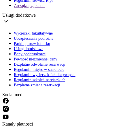
Regulamin serwisu R.pl
Zarządzaj zgodami
Usługi dodatkowe
Wycieczki fakultatywne
Ubezpieczenia podróżne
Parkingi przy lotnisku
Usługi lotniskowe
Bony podarunkowe
Pewność niezmiennej ceny
Bezpłatne odwołanie rezerwacji
Regulamin miejsc w samolocie
Regulamin wycieczek fakultatywnych
Regulamin szkoleń narciarskich
Bezpłatna zmiana rezerwacji
Social media
Kanały płatności