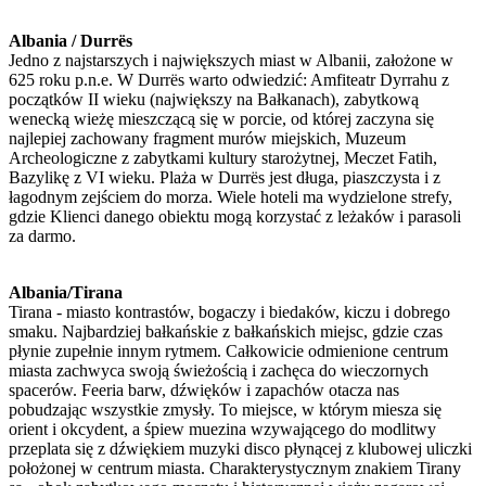
Albania / Durrës
Jedno z najstarszych i największych miast w Albanii, założone w
625 roku p.n.e. W Durrës warto odwiedzić: Amfiteatr Dyrrahu z
początków II wieku (największy na Bałkanach), zabytkową
wenecką wieżę mieszczącą się w porcie, od której zaczyna się
najlepiej zachowany fragment murów miejskich, Muzeum
Archeologiczne z zabytkami kultury starożytnej, Meczet Fatih,
Bazylikę z VI wieku. Plaża w Durrës jest długa, piaszczysta i z
łagodnym zejściem do morza. Wiele hoteli ma wydzielone strefy,
gdzie Klienci danego obiektu mogą korzystać z leżaków i parasoli
za darmo.
Albania/Tirana
Tirana - miasto kontrastów, bogaczy i biedaków, kiczu i dobrego
smaku. Najbardziej bałkańskie z bałkańskich miejsc, gdzie czas
płynie zupełnie innym rytmem. Całkowicie odmienione centrum
miasta zachwyca swoją świeżością i zachęca do wieczornych
spacerów. Feeria barw, dźwięków i zapachów otacza nas
pobudzając wszystkie zmysły. To miejsce, w którym miesza się
orient i okcydent, a śpiew muezina wzywającego do modlitwy
przeplata się z dźwiękiem muzyki disco płynącej z klubowej uliczki
położonej w centrum miasta. Charakterystycznym znakiem Tirany