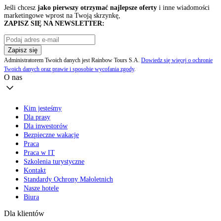
Jeśli chcesz
jako pierwszy otrzymać najlepsze oferty
i inne wiadomości
marketingowe wprost na Twoją skrzynkę,
ZAPISZ SIĘ NA NEWSLETTER:
Zapisz się
Administratorem Twoich danych jest Rainbow Tours S.A.
Dowiedz się więcej o ochronie
Twoich danych oraz prawie i sposobie wycofania zgody
.
O nas
Kim jesteśmy
Dla prasy
Dla inwestorów
Bezpieczne wakacje
Praca
Praca w IT
Szkolenia turystyczne
Kontakt
Standardy Ochrony Małoletnich
Nasze hotele
Biura
Dla klientów