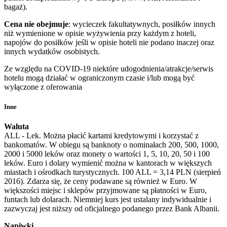
bagaż).
Cena nie obejmuje
: wycieczek fakultatywnych, posiłków innych
niż wymienione w opisie wyżywienia przy każdym z hoteli,
napojów do posiłków jeśli w opisie hoteli nie podano inaczej oraz
innych wydatków osobistych.
Ze względu na COVID-19 niektóre udogodnienia/atrakcje/serwis
hotelu mogą działać w ograniczonym czasie i/lub mogą być
wyłączone z oferowania
Inne
Waluta
ALL - Lek. Można płacić kartami kredytowymi i korzystać z
bankomatów. W obiegu są banknoty o nominałach 200, 500, 1000,
2000 i 5000 leków oraz monety o wartości 1, 5, 10, 20, 50 i 100
leków. Euro i dolary wymienić można w kantorach w większych
miastach i ośrodkach turystycznych. 100 ALL = 3,14 PLN (sierpień
2016). Zdarza się, że ceny podawane są również w Euro. W
większości miejsc i sklepów przyjmowane są płatności w Euro,
funtach lub dolarach. Niemniej kurs jest ustalany indywidualnie i
zazwyczaj jest niższy od oficjalnego podanego przez Bank Albanii.
Napiwki