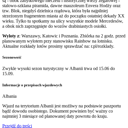
są - obok zabytkowego meczetu i historycznej wieży zegarowej -
stalowo-szklana piramida, dawne mauzoleum Envera Hodży oraz
tzw. Blok, niegdyś dzielnica rządowa, która była najpilniej
strzeżonym fragmentem miasta aż do początku ostatniej dekady XX
wieku. Tylko tu spotkamy na ulicy wszystkie modele Mercedesów,
a obok nich zaprzęgnięte do wozów drabiniastych osiołki.
Wyloty z
: Warszawy, Katowic i Poznania. Zbiórka na 2 godz. przed
planowanym wylotem przy stanowisku Rainbow na lotnisku.
Aktualne rozkłady lotów prosimy sprawdzać na: r.pl/rozklady.
Sezonowość
Zwykle wysoki sezon turystyczny w Albanii trwa od 15.06 do
15.09.
Informacje o przepisach wjazdowych
Albania
Wjazd na terytorium Albanii jest możliwy na podstawie paszportu
bądź dowodu osobistego. Dokument powinien być ważny co
najmniej 3 miesiące od planowanej daty powrotu do kraju.
Przejdź do treści