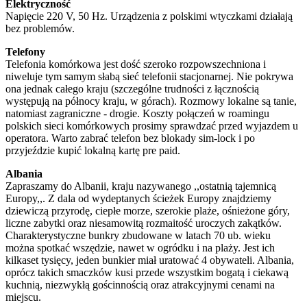
Elektryczność
Napięcie 220 V, 50 Hz. Urządzenia z polskimi wtyczkami działają
bez problemów.
Telefony
Telefonia komórkowa jest dość szeroko rozpowszechniona i
niweluje tym samym słabą sieć telefonii stacjonarnej. Nie pokrywa
ona jednak całego kraju (szczególne trudności z łącznością
występują na północy kraju, w górach). Rozmowy lokalne są tanie,
natomiast zagraniczne - drogie. Koszty połączeń w roamingu
polskich sieci komórkowych prosimy sprawdzać przed wyjazdem u
operatora. Warto zabrać telefon bez blokady sim-lock i po
przyjeździe kupić lokalną kartę pre paid.
Albania
Zapraszamy do Albanii, kraju nazywanego ,,ostatnią tajemnicą
Europy,,. Z dala od wydeptanych ścieżek Europy znajdziemy
dziewiczą przyrodę, ciepłe morze, szerokie plaże, ośnieżone góry,
liczne zabytki oraz niesamowitą rozmaitość uroczych zakątków.
Charakterystyczne bunkry zbudowane w latach 70 ub. wieku
można spotkać wszędzie, nawet w ogródku i na plaży. Jest ich
kilkaset tysięcy, jeden bunkier miał uratować 4 obywateli. Albania,
oprócz takich smaczków kusi przede wszystkim bogatą i ciekawą
kuchnią, niezwykłą gościnnością oraz atrakcyjnymi cenami na
miejscu.