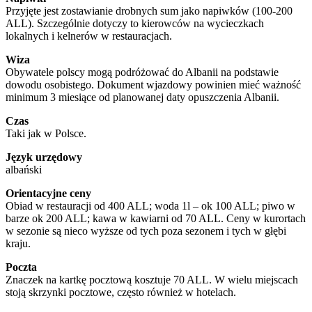
Przyjęte jest zostawianie drobnych sum jako napiwków (100-200
ALL). Szczególnie dotyczy to kierowców na wycieczkach
lokalnych i kelnerów w restauracjach.
Wiza
Obywatele polscy mogą podróżować do Albanii na podstawie
dowodu osobistego. Dokument wjazdowy powinien mieć ważność
minimum 3 miesiące od planowanej daty opuszczenia Albanii.
Czas
Taki jak w Polsce.
Język urzędowy
albański
Orientacyjne ceny
Obiad w restauracji od 400 ALL; woda 1l – ok 100 ALL; piwo w
barze ok 200 ALL; kawa w kawiarni od 70 ALL. Ceny w kurortach
w sezonie są nieco wyższe od tych poza sezonem i tych w głębi
kraju.
Poczta
Znaczek na kartkę pocztową kosztuje 70 ALL. W wielu miejscach
stoją skrzynki pocztowe, często również w hotelach.