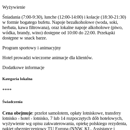
Wyżywienie
Śniadania (7:00-9:30), lunche (12:00-14:00) i kolacje (18:30-21:30)
w formie bogatego bufetu. Napoje bezalkoholowe (woda, soki,
herbata, kawa filtrowana), oraz lokalne napoje alkoholowe (piwo,
wódka, brandy, wino) dostępne od 10:00 do 22:00. Przekąski
dostępne w snack barze.
Program sportowy i animacyjny
Hotel prowadzi wieczorne animacje dla klientów.
Dodatkowe informacje
Kategoria lokalna
****
Świadczenia
Cena obejmuje
: przelot samolotem, opłaty lotniskowe, transfery
lotnisko - hotel - lotnisko, 7 lub 14 rozpoczętych dób hotelowych,
wyżywienie wg opisu zakwaterowania, opiekę polskiego rezydenta,
pakiet ubezpieczeniowy TU Europa (NNW, KL, Assistance i