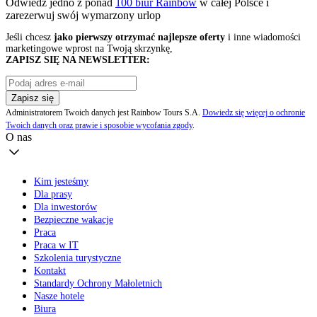
Odwiedź jedno z ponad
100 biur Rainbow
w całej Polsce i
zarezerwuj swój
wymarzony urlop
Jeśli chcesz
jako pierwszy otrzymać najlepsze oferty
i inne wiadomości
marketingowe wprost na Twoją skrzynkę,
ZAPISZ SIĘ NA NEWSLETTER:
Zapisz się
Administratorem Twoich danych jest Rainbow Tours S.A.
Dowiedz się więcej o ochronie
Twoich danych oraz prawie i sposobie wycofania zgody
.
O nas
Kim jesteśmy
Dla prasy
Dla inwestorów
Bezpieczne wakacje
Praca
Praca w IT
Szkolenia turystyczne
Kontakt
Standardy Ochrony Małoletnich
Nasze hotele
Biura