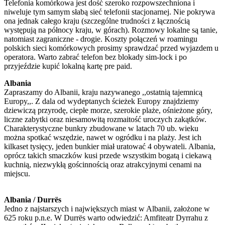
Telefonia komórkowa jest dość szeroko rozpowszechniona i
niweluje tym samym słabą sieć telefonii stacjonarnej. Nie pokrywa
ona jednak całego kraju (szczególne trudności z łącznością
występują na północy kraju, w górach). Rozmowy lokalne są tanie,
natomiast zagraniczne - drogie. Koszty połączeń w roamingu
polskich sieci komórkowych prosimy sprawdzać przed wyjazdem u
operatora. Warto zabrać telefon bez blokady sim-lock i po
przyjeździe kupić lokalną kartę pre paid.
Albania
Zapraszamy do Albanii, kraju nazywanego ,,ostatnią tajemnicą
Europy,,. Z dala od wydeptanych ścieżek Europy znajdziemy
dziewiczą przyrodę, ciepłe morze, szerokie plaże, ośnieżone góry,
liczne zabytki oraz niesamowitą rozmaitość uroczych zakątków.
Charakterystyczne bunkry zbudowane w latach 70 ub. wieku
można spotkać wszędzie, nawet w ogródku i na plaży. Jest ich
kilkaset tysięcy, jeden bunkier miał uratować 4 obywateli. Albania,
oprócz takich smaczków kusi przede wszystkim bogatą i ciekawą
kuchnią, niezwykłą gościnnością oraz atrakcyjnymi cenami na
miejscu.
Albania / Durrës
Jedno z najstarszych i największych miast w Albanii, założone w
625 roku p.n.e. W Durrës warto odwiedzić: Amfiteatr Dyrrahu z