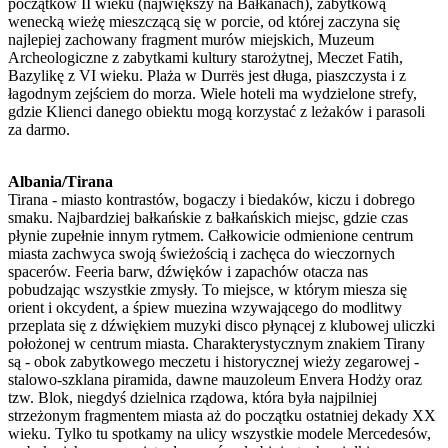
początków II wieku (największy na Bałkanach), zabytkową
wenecką wieżę mieszczącą się w porcie, od której zaczyna się
najlepiej zachowany fragment murów miejskich, Muzeum
Archeologiczne z zabytkami kultury starożytnej, Meczet Fatih,
Bazylikę z VI wieku. Plaża w Durrës jest długa, piaszczysta i z
łagodnym zejściem do morza. Wiele hoteli ma wydzielone strefy,
gdzie Klienci danego obiektu mogą korzystać z leżaków i parasoli
za darmo.
Albania/Tirana
Tirana - miasto kontrastów, bogaczy i biedaków, kiczu i dobrego
smaku. Najbardziej bałkańskie z bałkańskich miejsc, gdzie czas
płynie zupełnie innym rytmem. Całkowicie odmienione centrum
miasta zachwyca swoją świeżością i zachęca do wieczornych
spacerów. Feeria barw, dźwięków i zapachów otacza nas
pobudzając wszystkie zmysły. To miejsce, w którym miesza się
orient i okcydent, a śpiew muezina wzywającego do modlitwy
przeplata się z dźwiękiem muzyki disco płynącej z klubowej uliczki
położonej w centrum miasta. Charakterystycznym znakiem Tirany
są - obok zabytkowego meczetu i historycznej wieży zegarowej -
stalowo-szklana piramida, dawne mauzoleum Envera Hodży oraz
tzw. Blok, niegdyś dzielnica rządowa, która była najpilniej
strzeżonym fragmentem miasta aż do początku ostatniej dekady XX
wieku. Tylko tu spotkamy na ulicy wszystkie modele Mercedesów,