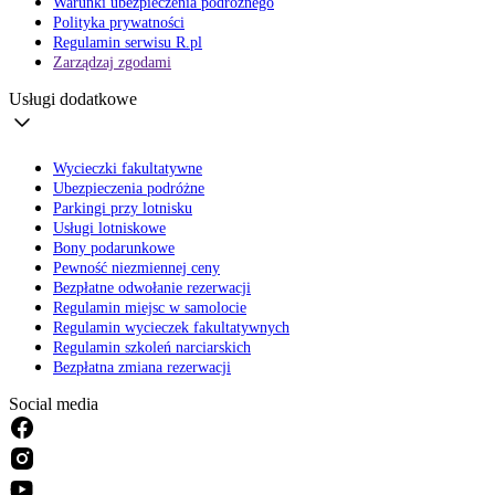
Warunki ubezpieczenia podróżnego
Polityka prywatności
Regulamin serwisu R.pl
Zarządzaj zgodami
Usługi dodatkowe
Wycieczki fakultatywne
Ubezpieczenia podróżne
Parkingi przy lotnisku
Usługi lotniskowe
Bony podarunkowe
Pewność niezmiennej ceny
Bezpłatne odwołanie rezerwacji
Regulamin miejsc w samolocie
Regulamin wycieczek fakultatywnych
Regulamin szkoleń narciarskich
Bezpłatna zmiana rezerwacji
Social media