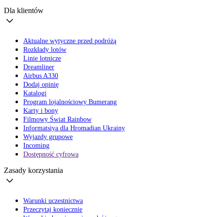
Dla klientów
Aktualne wytyczne przed podróżą
Rozkłady lotów
Linie lotnicze
Dreamliner
Airbus A330
Dodaj opinię
Katalogi
Program lojalnościowy Bumerang
Karty i bony
Filmowy Świat Rainbow
Informatsiya dla Hromadian Ukrainy
Wyjazdy grupowe
Incoming
Dostępność cyfrowa
Zasady korzystania
Warunki uczestnictwa
Przeczytaj koniecznie