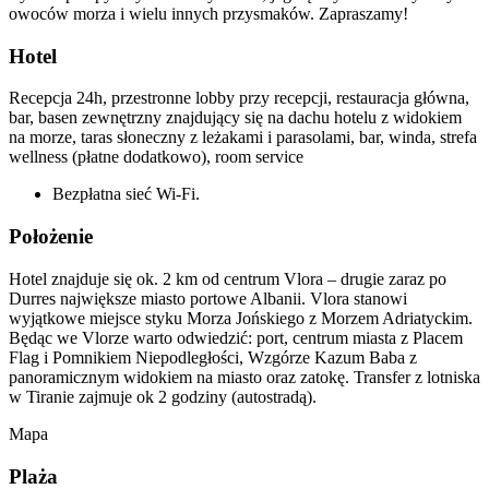
owoców morza i wielu innych przysmaków. Zapraszamy!
Hotel
Recepcja 24h, przestronne lobby przy recepcji, restauracja główna,
bar, basen zewnętrzny znajdujący się na dachu hotelu z widokiem
na morze, taras słoneczny z leżakami i parasolami, bar, winda, strefa
wellness (płatne dodatkowo), room service
Bezpłatna sieć Wi-Fi.
Położenie
Hotel znajduje się ok. 2 km od centrum Vlora – drugie zaraz po
Durres największe miasto portowe Albanii. Vlora stanowi
wyjątkowe miejsce styku Morza Jońskiego z Morzem Adriatyckim.
Będąc we Vlorze warto odwiedzić: port, centrum miasta z Placem
Flag i Pomnikiem Niepodległości, Wzgórze Kazum Baba z
panoramicznym widokiem na miasto oraz zatokę. Transfer z lotniska
w Tiranie zajmuje ok 2 godziny (autostradą).
Mapa
Plaża