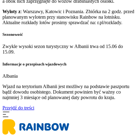
a obok nich zaprzęgnięte do wozów drabiniastych osiołki.
Wyloty z
: Warszawy, Katowic i Poznania. Zbiórka na 2 godz. przed
planowanym wylotem przy stanowisku Rainbow na lotnisku.
Aktualne rozkłady lotów prosimy sprawdzać na: r.pl/rozklady.
Sezonowość
Zwykle wysoki sezon turystyczny w Albanii trwa od 15.06 do
15.09.
Informacje o przepisach wjazdowych
Albania
Wjazd na terytorium Albanii jest możliwy na podstawie paszportu
bądź dowodu osobistego. Dokument powinien być ważny co
najmniej 3 miesiące od planowanej daty powrotu do kraju.
Przejdź do treści