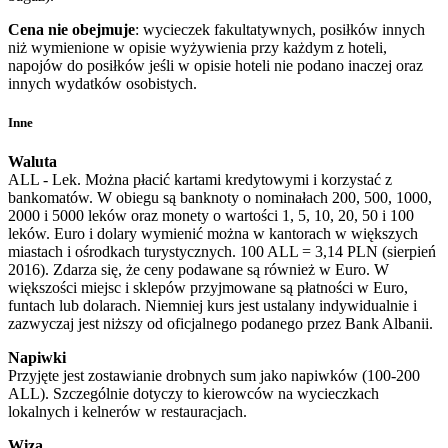
Cena nie obejmuje
: wycieczek fakultatywnych, posiłków innych
niż wymienione w opisie wyżywienia przy każdym z hoteli,
napojów do posiłków jeśli w opisie hoteli nie podano inaczej oraz
innych wydatków osobistych.
Inne
Waluta
ALL - Lek. Można płacić kartami kredytowymi i korzystać z
bankomatów. W obiegu są banknoty o nominałach 200, 500, 1000,
2000 i 5000 leków oraz monety o wartości 1, 5, 10, 20, 50 i 100
leków. Euro i dolary wymienić można w kantorach w większych
miastach i ośrodkach turystycznych. 100 ALL = 3,14 PLN (sierpień
2016). Zdarza się, że ceny podawane są również w Euro. W
większości miejsc i sklepów przyjmowane są płatności w Euro,
funtach lub dolarach. Niemniej kurs jest ustalany indywidualnie i
zazwyczaj jest niższy od oficjalnego podanego przez Bank Albanii.
Napiwki
Przyjęte jest zostawianie drobnych sum jako napiwków (100-200
ALL). Szczególnie dotyczy to kierowców na wycieczkach
lokalnych i kelnerów w restauracjach.
Wiza