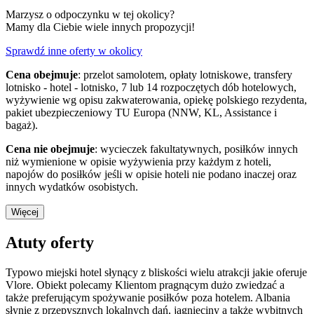
Marzysz o odpoczynku w tej okolicy?
Mamy dla Ciebie wiele innych propozycji!
Sprawdź inne oferty w okolicy
Cena obejmuje
: przelot samolotem, opłaty lotniskowe, transfery
lotnisko - hotel - lotnisko, 7 lub 14 rozpoczętych dób hotelowych,
wyżywienie wg opisu zakwaterowania, opiekę polskiego rezydenta,
pakiet ubezpieczeniowy TU Europa (NNW, KL, Assistance i
bagaż).
Cena nie obejmuje
: wycieczek fakultatywnych, posiłków innych
niż wymienione w opisie wyżywienia przy każdym z hoteli,
napojów do posiłków jeśli w opisie hoteli nie podano inaczej oraz
innych wydatków osobistych.
Więcej
Atuty oferty
Typowo miejski hotel słynący z bliskości wielu atrakcji jakie oferuje
Vlore. Obiekt polecamy Klientom pragnącym dużo zwiedzać a
także preferującym spożywanie posiłków poza hotelem. Albania
słynie z przepysznych lokalnych dań, jagnięciny a także wybitnych