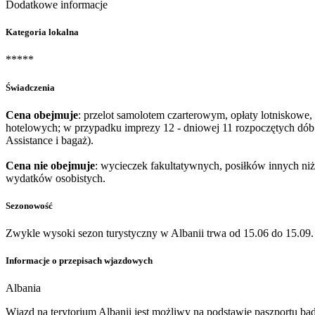
Dodatkowe informacje
Kategoria lokalna
*****
Świadczenia
Cena obejmuje
: przelot samolotem czarterowym, opłaty lotniskowe, 
hotelowych; w przypadku imprezy 12 - dniowej 11 rozpoczętych dó
Assistance i bagaż).
Cena nie obejmuje
: wycieczek fakultatywnych, posiłków innych niż
wydatków osobistych.
Sezonowość
Zwykle wysoki sezon turystyczny w Albanii trwa od 15.06 do 15.09.
Informacje o przepisach wjazdowych
Albania
Wjazd na terytorium Albanii jest możliwy na podstawie paszportu b