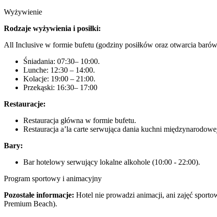
Wyżywienie
Rodzaje wyżywienia i posiłki:
All Inclusive w formie bufetu (godziny posiłków oraz otwarcia barów
Śniadania: 07:30– 10:00.
Lunche: 12:30 – 14:00.
Kolacje: 19:00 – 21:00.
Przekąski: 16:30– 17:00
Restauracje:
Restauracja główna w formie bufetu.
Restauracja a’la carte serwująca dania kuchni międzynarodow
Bary:
Bar hotelowy serwujący lokalne alkohole (10:00 - 22:00).
Program sportowy i animacyjny
Pozostałe informacje:
Hotel nie prowadzi animacji, ani zajęć spor
Premium Beach).