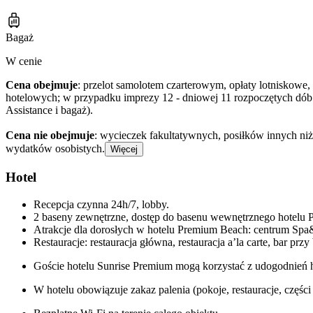
Bagaż
W cenie
Cena obejmuje
: przelot samolotem czarterowym, opłaty lotniskowe, 
hotelowych; w przypadku imprezy 12 - dniowej 11 rozpoczętych dó
Assistance i bagaż).
Cena nie obejmuje
: wycieczek fakultatywnych, posiłków innych niż
wydatków osobistych.
Więcej
Hotel
Recepcja czynna 24h/7, lobby.
2 baseny zewnętrzne, dostęp do basenu wewnętrznego hotelu P
Atrakcje dla dorosłych w hotelu Premium Beach: centrum Spa&W
Restauracje: restauracja główna, restauracja a’la carte, bar przy
Goście hotelu Sunrise Premium mogą korzystać z udogodnień 
W hotelu obowiązuje zakaz palenia (pokoje, restauracje, częśc