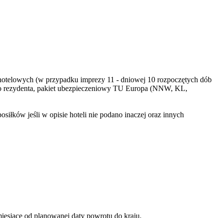
dób hotelowych (w przypadku imprezy 11 - dniowej 10 rozpoczętych dób
go rezydenta, pakiet ubezpieczeniowy TU Europa (NNW, KL,
iłków jeśli w opisie hoteli nie podano inaczej oraz innych
iesiące od planowanej daty powrotu do kraju.