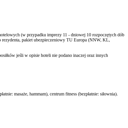
dób hotelowych (w przypadku imprezy 11 - dniowej 10 rozpoczętych dób
go rezydenta, pakiet ubezpieczeniowy TU Europa (NNW, KL,
iłków jeśli w opisie hoteli nie podano inaczej oraz innych
atnie: masaże, hammam), centrum fitness (bezpłatnie: siłownia).