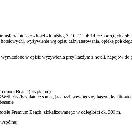
transfery lotnisko - hotel - lotnisko, 7, 10, 11 lub 14 rozpoczętych 
b hotelowych), wyżywienie wg opisu zakwaterowania, opiekę polskie
 wymienione w opisie wyżywienia przy każdym z hoteli, napojów do pos
remium Beach (bezpłatnie).
ellness (bezpłatnie: sauna, jaccuzzi, wewnętrzny basen; dodatkowo pł
 basenie.
hotelu Premium Beach, zlokalizowanego w odległości ok. 300 m.
i wspólne)