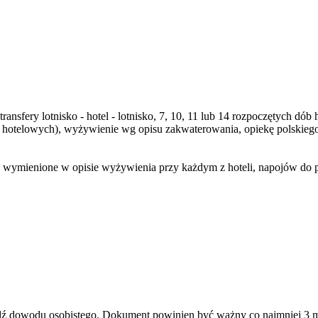
transfery lotnisko - hotel - lotnisko, 7, 10, 11 lub 14 rozpoczętych 
b hotelowych), wyżywienie wg opisu zakwaterowania, opiekę polskie
 wymienione w opisie wyżywienia przy każdym z hoteli, napojów do pos
ądź dowodu osobistego. Dokument powinien być ważny co najmniej 3 m