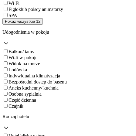
Wi-Fi
Figloklub polscy animatorzy
SPA
Pokaż wszystkie 12
Udogodnienia w pokoju
Balkon/ taras
Wi-fi w pokoju
Widok na morze
Lodówka
Indywidualna klimatyzacja
Bezpośredni dostęp do basenu
Aneks kuchenny/ kuchnia
Osobna sypialnia
Część dzienna
Czajnik
Rodzaj hotelu
Hotel blisko natury