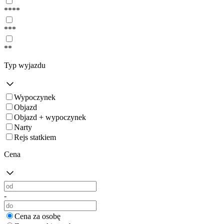
****
***
**
Typ wyjazdu
Wypoczynek
Objazd
Objazd + wypoczynek
Narty
Rejs statkiem
Cena
-
Cena za osobę