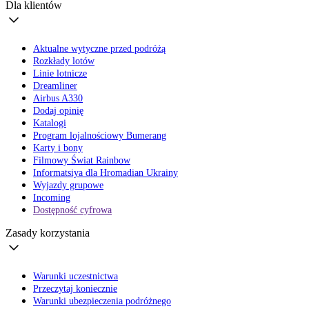
Dla klientów
Aktualne wytyczne przed podróżą
Rozkłady lotów
Linie lotnicze
Dreamliner
Airbus A330
Dodaj opinię
Katalogi
Program lojalnościowy Bumerang
Karty i bony
Filmowy Świat Rainbow
Informatsiya dla Hromadian Ukrainy
Wyjazdy grupowe
Incoming
Dostępność cyfrowa
Zasady korzystania
Warunki uczestnictwa
Przeczytaj koniecznie
Warunki ubezpieczenia podróżnego