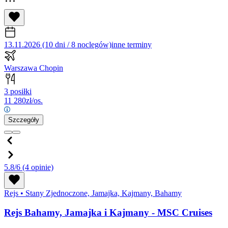
13.11.2026 (10 dni / 8 noclegów)
inne terminy
Warszawa Chopin
3 posiłki
11 280
zł/os.
Szczegóły
5.8/6
(4 opinie)
Rejs
•
Stany Zjednoczone, Jamajka, Kajmany, Bahamy
Rejs Bahamy, Jamajka i Kajmany - MSC Cruises