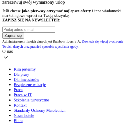
zarezerwuj swój
wymarzony urlop
Jeśli chcesz
jako pierwszy otrzymać najlepsze oferty
i inne wiadomości
marketingowe wprost na Twoją skrzynkę,
ZAPISZ SIĘ NA NEWSLETTER:
Zapisz się
Administratorem Twoich danych jest Rainbow Tours S.A.
Dowiedz się więcej o ochronie
Twoich danych oraz prawie i sposobie wycofania zgody
.
O nas
Kim jesteśmy
Dla prasy
Dla inwestorów
Bezpieczne wakacje
Praca
Praca w IT
Szkolenia turystyczne
Kontakt
Standardy Ochrony Małoletnich
Nasze hotele
Biura