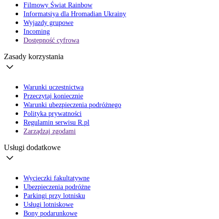
Filmowy Świat Rainbow
Informatsiya dla Hromadian Ukrainy
Wyjazdy grupowe
Incoming
Dostępność cyfrowa
Zasady korzystania
Warunki uczestnictwa
Przeczytaj koniecznie
Warunki ubezpieczenia podróżnego
Polityka prywatności
Regulamin serwisu R.pl
Zarządzaj zgodami
Usługi dodatkowe
Wycieczki fakultatywne
Ubezpieczenia podróżne
Parkingi przy lotnisku
Usługi lotniskowe
Bony podarunkowe