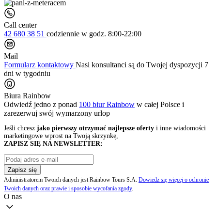
Call center
42 680 38 51
codziennie
w godz. 8:00-22:00
Mail
Formularz kontaktowy
Nasi konsultanci są do Twojej dyspozycji 7
dni w tygodniu
Biura Rainbow
Odwiedź jedno z ponad
100 biur Rainbow
w całej Polsce i
zarezerwuj swój
wymarzony urlop
Jeśli chcesz
jako pierwszy otrzymać najlepsze oferty
i inne wiadomości
marketingowe wprost na Twoją skrzynkę,
ZAPISZ SIĘ NA NEWSLETTER:
Zapisz się
Administratorem Twoich danych jest Rainbow Tours S.A.
Dowiedz się więcej o ochronie
Twoich danych oraz prawie i sposobie wycofania zgody
.
O nas