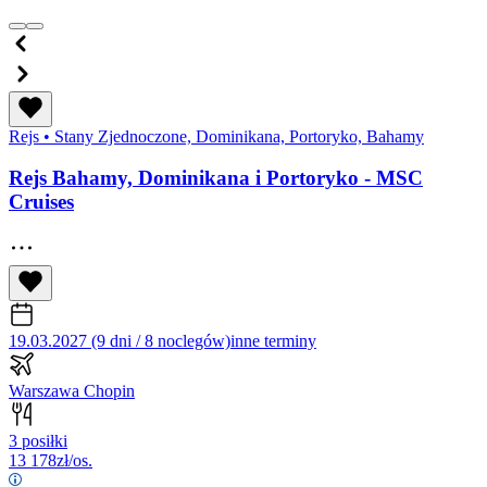
Rejs
•
Stany Zjednoczone, Dominikana, Portoryko, Bahamy
Rejs Bahamy, Dominikana i Portoryko - MSC
Cruises
19.03.2027 (9 dni / 8 noclegów)
inne terminy
Warszawa Chopin
3 posiłki
13 178
zł/os.