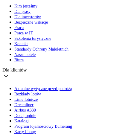
Kim jesteśmy
Dla prasy
Dla inwestorów
Bezpieczne wakacje
Praca
Praca w IT
Szkolenia turystyczne
Kontakt
Standardy Ochrony Małoletnich
Nasze hotele
Biura
Dla klientów
Aktualne wytyczne przed podróżą
Rozkłady lotów
Linie lotnicze
Dreamliner
Airbus A330
Dodaj opinię
Katalogi
Program lojalnościowy Bumerang
Karty i bony