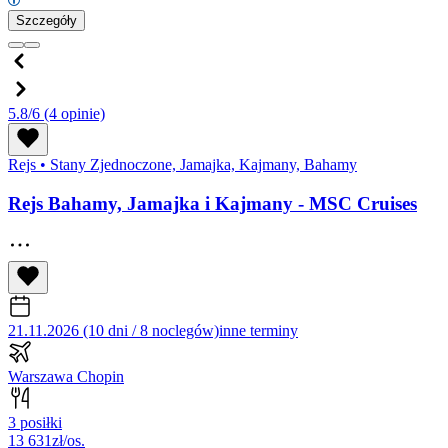
Szczegóły
5.8/6
(4 opinie)
Rejs
•
Stany Zjednoczone, Jamajka, Kajmany, Bahamy
Rejs Bahamy, Jamajka i Kajmany - MSC Cruises
21.11.2026 (10 dni / 8 noclegów)
inne terminy
Warszawa Chopin
3 posiłki
13 631
zł/os.