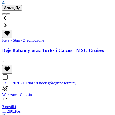
Szczegóły
Rejs
•
Stany Zjednoczone
Rejs Bahamy oraz Turks i Caicos - MSC Cruises
13.11.2026 (10 dni / 8 noclegów)
inne terminy
Warszawa Chopin
3 posiłki
11 280
zł/os.