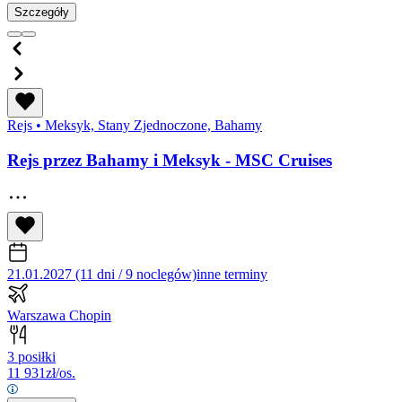
Szczegóły
Rejs
•
Meksyk, Stany Zjednoczone, Bahamy
Rejs przez Bahamy i Meksyk - MSC Cruises
21.01.2027 (11 dni / 9 noclegów)
inne terminy
Warszawa Chopin
3 posiłki
11 931
zł/os.