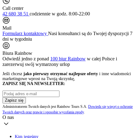
Call center
42 680 38 51
codziennie
w godz. 8:00-22:00
Mail
Formularz kontaktowy
Nasi konsultanci są do Twojej dyspozycji 7
dni w tygodniu
Biura Rainbow
Odwiedź jedno z ponad
100 biur Rainbow
w całej Polsce i
zarezerwuj swój
wymarzony urlop
Jeśli chcesz
jako pierwszy otrzymać najlepsze oferty
i inne wiadomości
marketingowe wprost na Twoją skrzynkę,
ZAPISZ SIĘ NA NEWSLETTER:
Zapisz się
Administratorem Twoich danych jest Rainbow Tours S.A.
Dowiedz się więcej o ochronie
Twoich danych oraz prawie i sposobie wycofania zgody
.
O nas
Kim jesteśmy