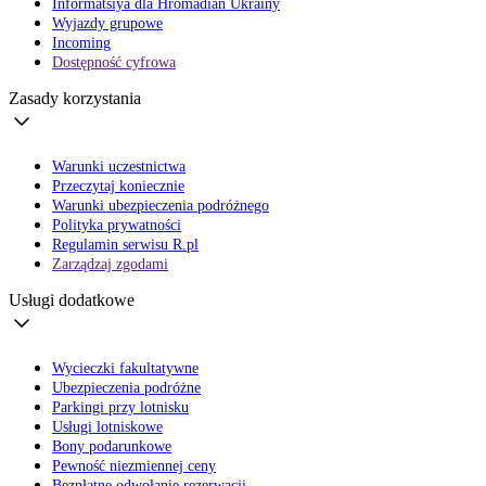
Informatsiya dla Hromadian Ukrainy
Wyjazdy grupowe
Incoming
Dostępność cyfrowa
Zasady korzystania
Warunki uczestnictwa
Przeczytaj koniecznie
Warunki ubezpieczenia podróżnego
Polityka prywatności
Regulamin serwisu R.pl
Zarządzaj zgodami
Usługi dodatkowe
Wycieczki fakultatywne
Ubezpieczenia podróżne
Parkingi przy lotnisku
Usługi lotniskowe
Bony podarunkowe
Pewność niezmiennej ceny
Bezpłatne odwołanie rezerwacji