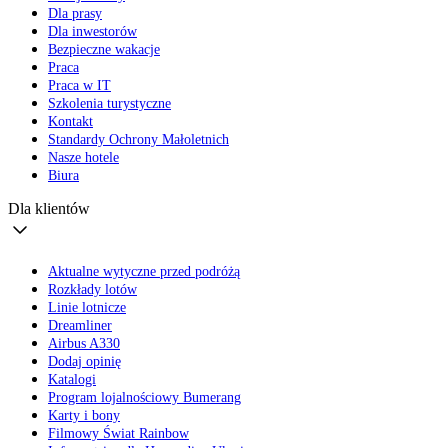
Dla prasy
Dla inwestorów
Bezpieczne wakacje
Praca
Praca w IT
Szkolenia turystyczne
Kontakt
Standardy Ochrony Małoletnich
Nasze hotele
Biura
Dla klientów
Aktualne wytyczne przed podróżą
Rozkłady lotów
Linie lotnicze
Dreamliner
Airbus A330
Dodaj opinię
Katalogi
Program lojalnościowy Bumerang
Karty i bony
Filmowy Świat Rainbow