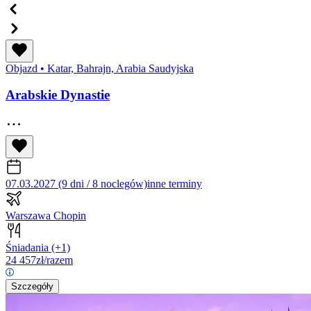
Objazd
•
Katar, Bahrajn, Arabia Saudyjska
Arabskie Dynastie
07.03.2027 (9 dni / 8 noclegów)
inne terminy
Warszawa Chopin
Śniadania
(+1)
24 457
zł/razem
Szczegóły