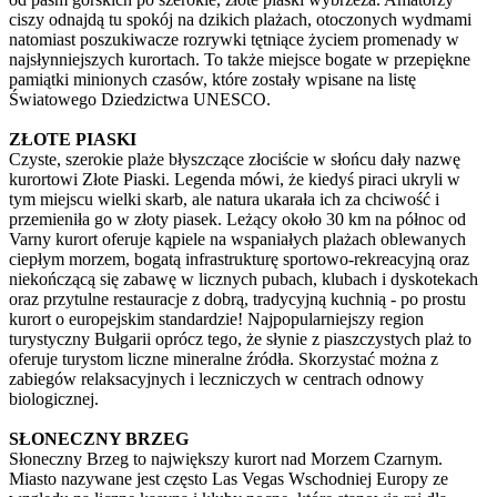
ciszy odnajdą tu spokój na dzikich plażach, otoczonych wydmami
natomiast poszukiwacze rozrywki tętniące życiem promenady w
najsłynniejszych kurortach. To także miejsce bogate w przepiękne
pamiątki minionych czasów, które zostały wpisane na listę
Światowego Dziedzictwa UNESCO.
ZŁOTE PIASKI
Czyste, szerokie plaże błyszczące złociście w słońcu dały nazwę
kurortowi Złote Piaski. Legenda mówi, że kiedyś piraci ukryli w
tym miejscu wielki skarb, ale natura ukarała ich za chciwość i
przemieniła go w złoty piasek. Leżący około 30 km na północ od
Varny kurort oferuje kąpiele na wspaniałych plażach oblewanych
ciepłym morzem, bogatą infrastrukturę sportowo-rekreacyjną oraz
niekończącą się zabawę w licznych pubach, klubach i dyskotekach
oraz przytulne restauracje z dobrą, tradycyjną kuchnią - po prostu
kurort o europejskim standardzie! Najpopularniejszy region
turystyczny Bułgarii oprócz tego, że słynie z piaszczystych plaż to
oferuje turystom liczne mineralne źródła. Skorzystać można z
zabiegów relaksacyjnych i leczniczych w centrach odnowy
biologicznej.
SŁONECZNY BRZEG
Słoneczny Brzeg to największy kurort nad Morzem Czarnym.
Miasto nazywane jest często Las Vegas Wschodniej Europy ze