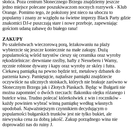
słońca. Poza centrum Słonecznego Brzegu znajdziemy jeszcze
jedno miejsce polecane poszukiwaczom nocnych rozrywek - Klub
Orange. Pomimo tego, że położony jest nieco na uboczu to
popularny i znany ze względu na świetne imprezy Black Party gdzie
znakomici DJ-e puszczają stare i nowe przeboje, zapewniając
gościom udaną zabawę do białego rana!
ZAKUPY
Po szaleństwach wieczorową porą, leżakowaniu na plaży
wybierzcie się jeszcze koniecznie na małe zakupy. Dużą
popularnością wśród turystów cieszy się ceramika oraz wyroby
rękodzielnicze: drewniane rzeźby, hafty z Nesseberu i Warny,
ręcznie robione dywany i kapy oraz wyroby ze skóry i futra.
Ciekawą pamiątką na pewno będzie też, metalowy dzbanek do
parzenia kawy. Pamiętajcie, najtańsze pamiątki znajdziecie
oczywiście na ulicznych stoiskach, których nie brakuje zarówno w
Słonecznym Brzegu jak i Złotych Piaskach. Będąc w Bułgarii nie
można zapomnieć o dwóch rzeczach: flakoniku olejku różanego i
butelce wina. Trudno polecać którekolwiek z win i roczników -
każdy powinien wybrać winną pamiątkę według własnych
upodobań. Najważniejszym czynnikiem decydującym o
popularności bułgarskich trunków jest nie tylko bukiet, ale
niewysoka cena za dobrą jakość. Zakup porządnego wina nie
doprowadzi nas do ruiny J.