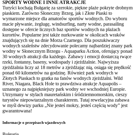
SPORTY WODNE I INNE ATRAKCJE
Turyści kochają Bułgarię za szerokie, piękne plaże pokryte drobnym
piaskiem. Zarówno Słoneczny Brzeg, jak i Złote Piaski to
wymarzone miejsce dla amatorów sportów wodnych. Do wyboru
macie pływanie, żeglugę, windsurfing, narty wodne, parasailing
dostępne w ofercie licznych baz sportów wodnych na plażach
kurortów. Popularne jest także nurkowanie w okolicach wraków
znajdujących się na dnie Morza Czarnego. Dla poszukiwaczy
wodnych szaleństw zdecydowanie polecamy najbardziej znany park
wodny w Słonecznym Brzegu - Aquaparku Action, oferujący ponad
30 wodnych atrakcji dla każdego. Zabawy i emocji dostarczą rwące
rzeki, fontanny, baseny, wodospady i zjeżdżalnie. Najwyższa
zjeżdżalnia liczy aż 18 metrów a zjeżdżając nią, osiąga się prędkość
ponad 60 kilometrów na godzinę. Również park wodnych w
Złotych Piaskach to gratka na fanów wodnych zjeżdżalni. Wild
River, Niagara, Black Hole to prawdziwa atrakcje Aquapolis –
uznanego za najpiękniejszy park wodny we wschodniej Europie.
Utrzymany w stylach mauretańskim i śródziemnomorskim, cieszy
turystów niepowtarzalnym charakterem. Tutaj rewelacyjna zabawa
w myśl dewizy parku „Nie jesteś mokry, jesteś częścią wody” jest
gwarantowana!
Informacje o przepisach wjazdowych
Bułgaria