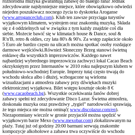
różnorodna muzyka gwarantują zabawę do białego rana! Jednak
zdecydowanie najsłynniejsze miejsce, które obowiązkowo odwiedzi
niejeden poszukiwacz nocnego życia to dyskoteka Aroganse
(
www.arroganceclub.com
). Klub ten zawsze przyciąga turystów
wyjątkowym klimatem, wystrojem oraz znakomitą muzyką. Składa
się z 4 oddzielnych sal w związku z tym każdy znajdzie coś dla
siebie. Możecie bawić się w klimatach house & Dance, soul &
R'n'B, retro & oldies, czy lata 80's & 90's. Za wstęp zapłacicie około
5 Euro ale bardzo często na ulicach można spotkać osoby rozdające
darmowe wejściówki.Również Słoneczny Brzeg stanowi świetną
enklawę dla wszystkich imprezowiczów. Każdego nawet
najbardziej wybrednego imprezowicza zachwyci lokal Cacao Beach
okrzykniętym przez Internautów w 2010 roku najlepszym klubem w
południowo-wschodniej Europie. Imprezy tutaj często trwają do
wschodu słońca albo i dłużej, wzbogacone są wieloma
wizualizacjami a atmosfera zabawy przy dźwiękach muzyki
elektronicznej wyjątkowa. Bilet wstępu kosztuje około 8 €
(
www.cacaobeach.bg
). Wszystkie oczekiwania fanów dobrej
zabawy spełni też zdecydowanie Disco Lazur. Świetna atmosfera,
doskonała muzyka oraz prawdziwy „tygiel” narodowości sprawiają,
że tego miejsca nie można ominąć(
www.discolazur.com/en
).
Niezapomniany wieczór w gronie przyjaciół można spędzić w
wyjątkowym barze Mexo (
www.mexobar.com
) zlokalizowanym na
plaży. Tutaj już od godziny 20:00 barmani serwują znakomite
kompozycje alkoholowe a zabawa trwa oczywiście do wschodu