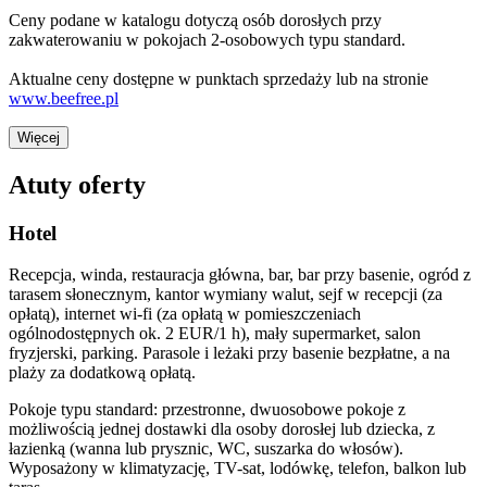
Ceny podane w katalogu dotyczą osób dorosłych przy
zakwaterowaniu w pokojach 2-osobowych typu standard.
Aktualne ceny dostępne w punktach sprzedaży lub na stronie
www.beefree.pl
Więcej
Atuty oferty
Hotel
Recepcja, winda, restauracja główna, bar, bar przy basenie, ogród z
tarasem słonecznym, kantor wymiany walut, sejf w recepcji (za
opłatą), internet wi-fi (za opłatą w pomieszczeniach
ogólnodostępnych ok. 2 EUR/1 h), mały supermarket, salon
fryzjerski, parking. Parasole i leżaki przy basenie bezpłatne, a na
plaży za dodatkową opłatą.
Pokoje typu standard: przestronne, dwuosobowe pokoje z
możliwością jednej dostawki dla osoby dorosłej lub dziecka, z
łazienką (wanna lub prysznic, WC, suszarka do włosów).
Wyposażony w klimatyzację, TV-sat, lodówkę, telefon, balkon lub