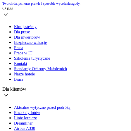
Twoich danych oraz prawie i sposobie wycofania zgody
.
O nas
Kim jesteśmy
Dla prasy
Dla inwestorów
Bezpieczne wakacje
Praca
Praca w IT
Szkolenia turystyczne
Kontakt
Standardy Ochrony Małoletnich
Nasze hotele
Biura
Dla klientów
Aktualne wytyczne przed podróżą
Rozkłady lotów
Linie lotnicze
Dreamliner
Airbus A330