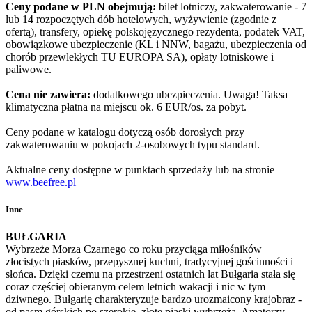
Ceny podane w PLN obejmują:
bilet lotniczy, zakwaterowanie - 7
lub 14 rozpoczętych dób hotelowych, wyżywienie (zgodnie z
ofertą), transfery, opiekę polskojęzycznego rezydenta, podatek VAT,
obowiązkowe ubezpieczenie (KL i NNW, bagażu, ubezpieczenia od
chorób przewlekłych TU EUROPA SA), opłaty lotniskowe i
paliwowe.
Cena nie zawiera:
dodatkowego ubezpieczenia. Uwaga! Taksa
klimatyczna płatna na miejscu ok. 6 EUR/os. za pobyt.
Ceny podane w katalogu dotyczą osób dorosłych przy
zakwaterowaniu w pokojach 2-osobowych typu standard.
Aktualne ceny dostępne w punktach sprzedaży lub na stronie
www.beefree.pl
Inne
BUŁGARIA
Wybrzeże Morza Czarnego co roku przyciąga miłośników
złocistych piasków, przepysznej kuchni, tradycyjnej gościnności i
słońca. Dzięki czemu na przestrzeni ostatnich lat Bułgaria stała się
coraz częściej obieranym celem letnich wakacji i nic w tym
dziwnego. Bułgarię charakteryzuje bardzo urozmaicony krajobraz -
od pasm górskich po szerokie, złote piaski wybrzeża. Amatorzy