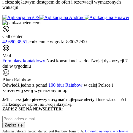
i ciesz się łatwym dostępem do ofert i rezerwacji wymarzonych
wakacji!
Call center
42 680 38 51
codziennie
w godz. 8:00-22:00
Mail
Formularz kontaktowy
Nasi konsultanci są do Twojej dyspozycji 7
dni w tygodniu
Biura Rainbow
Odwiedź jedno z ponad
100 biur Rainbow
w całej Polsce i
zarezerwuj swój
wymarzony urlop
Jeśli chcesz
jako pierwszy otrzymać najlepsze oferty
i inne wiadomości
marketingowe wprost na Twoją skrzynkę,
ZAPISZ SIĘ NA NEWSLETTER:
Zapisz się
Administratorem Twoich danych jest Rainbow Tours S.A.
Dowiedz się więcej o ochronie