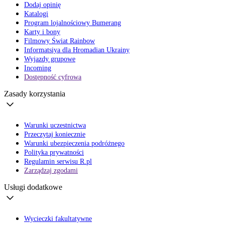
Dodaj opinię
Katalogi
Program lojalnościowy Bumerang
Karty i bony
Filmowy Świat Rainbow
Informatsiya dla Hromadian Ukrainy
Wyjazdy grupowe
Incoming
Dostępność cyfrowa
Zasady korzystania
Warunki uczestnictwa
Przeczytaj koniecznie
Warunki ubezpieczenia podróżnego
Polityka prywatności
Regulamin serwisu R.pl
Zarządzaj zgodami
Usługi dodatkowe
Wycieczki fakultatywne