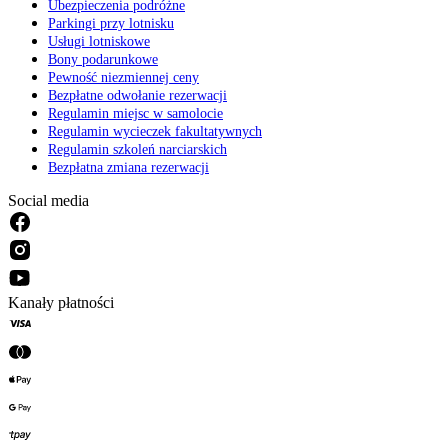
Ubezpieczenia podróżne
Parkingi przy lotnisku
Usługi lotniskowe
Bony podarunkowe
Pewność niezmiennej ceny
Bezpłatne odwołanie rezerwacji
Regulamin miejsc w samolocie
Regulamin wycieczek fakultatywnych
Regulamin szkoleń narciarskich
Bezpłatna zmiana rezerwacji
Social media
Kanały płatności