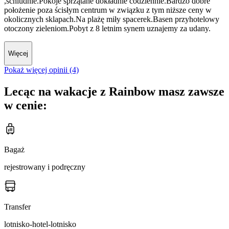
,schludnie.Pokoje sprzątane dokładnie codziennie.Bardzo dobre
położenie poza ścisłym centrum w związku z tym niższe ceny w
okolicznych sklapach.Na plażę miły spacerek.Basen przyhotelowy
otoczony zieleniom.Pobyt z 8 letnim synem uznajemy za udany.
Więcej
Pokaż więcej opinii (4)
Lecąc na wakacje z Rainbow masz zawsze
w cenie:
Bagaż
rejestrowany i podręczny
Transfer
lotnisko-hotel-lotnisko