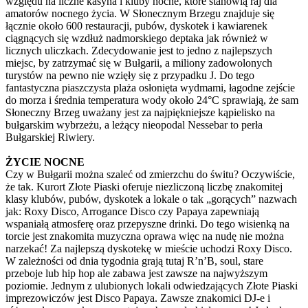
względu na liczne kasyna i kluby nocne, które stanowią raj dla
amatorów nocnego życia. W Słonecznym Brzegu znajduje się
łącznie około 600 restauracji, pubów, dyskotek i kawiarenek
ciągnących się wzdłuż nadmorskiego deptaka jak również w
licznych uliczkach. Zdecydowanie jest to jedno z najlepszych
miejsc, by zatrzymać się w Bułgarii, a miliony zadowolonych
turystów na pewno nie wzięły się z przypadku J. Do tego
fantastyczna piaszczysta plaża osłonięta wydmami, łagodne zejście
do morza i średnia temperatura wody około 24°C sprawiają, że sam
Słoneczny Brzeg uważany jest za najpiękniejsze kąpielisko na
bułgarskim wybrzeżu, a leżący nieopodal Nessebar to perła
Bułgarskiej Riwiery.
ŻYCIE NOCNE
Czy w Bułgarii można szaleć od zmierzchu do świtu? Oczywiście,
że tak. Kurort Złote Piaski oferuje niezliczoną liczbę znakomitej
klasy klubów, pubów, dyskotek a lokale o tak „gorących” nazwach
jak: Roxy Disco, Arrogance Disco czy Papaya zapewniają
wspaniałą atmosferę oraz przepyszne drinki. Do tego wisienką na
torcie jest znakomita muzyczna oprawa więc na nudę nie można
narzekać! Za najlepszą dyskotekę w mieście uchodzi Roxy Disco.
W zależności od dnia tygodnia grają tutaj R’n’B, soul, stare
przeboje lub hip hop ale zabawa jest zawsze na najwyższym
poziomie. Jednym z ulubionych lokali odwiedzających Złote Piaski
imprezowiczów jest Disco Papaya. Zawsze znakomici DJ-e i