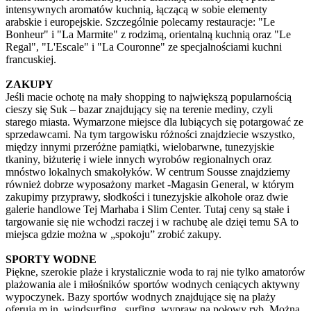
intensywnych aromatów kuchnią, łączącą w sobie elementy
arabskie i europejskie. Szczególnie polecamy restauracje: "Le
Bonheur" i "La Marmite" z rodzimą, orientalną kuchnią oraz "Le
Regal", "L'Escale" i "La Couronne" ze specjalnościami kuchni
francuskiej.
ZAKUPY
Jeśli macie ochotę na mały shopping to największą popularnością
cieszy się Suk – bazar znajdujący się na terenie mediny, czyli
starego miasta. Wymarzone miejsce dla lubiących się potargować ze
sprzedawcami. Na tym targowisku różności znajdziecie wszystko,
między innymi przeróżne pamiątki, wielobarwne, tunezyjskie
tkaniny, biżuterię i wiele innych wyrobów regionalnych oraz
mnóstwo lokalnych smakołyków. W centrum Sousse znajdziemy
również dobrze wyposażony market -Magasin General, w którym
zakupimy przyprawy, słodkości i tunezyjskie alkohole oraz dwie
galerie handlowe Tej Marhaba i Slim Center. Tutaj ceny są stałe i
targowanie się nie wchodzi raczej i w rachubę ale dzięi temu SA to
miejsca gdzie można w „spokoju” zrobić zakupy.
SPORTY WODNE
Piękne, szerokie plaże i krystalicznie woda to raj nie tylko amatorów
plażowania ale i miłośników sportów wodnych ceniących aktywny
wypoczynek. Bazy sportów wodnych znajdujące się na plaży
oferują m.in. windsurfing , surfing, wypraw na połowy ryb. Można