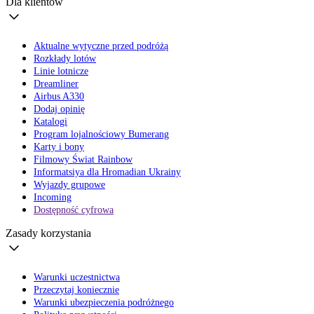
Dla klientów
Aktualne wytyczne przed podróżą
Rozkłady lotów
Linie lotnicze
Dreamliner
Airbus A330
Dodaj opinię
Katalogi
Program lojalnościowy Bumerang
Karty i bony
Filmowy Świat Rainbow
Informatsiya dla Hromadian Ukrainy
Wyjazdy grupowe
Incoming
Dostępność cyfrowa
Zasady korzystania
Warunki uczestnictwa
Przeczytaj koniecznie
Warunki ubezpieczenia podróżnego