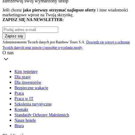
zarezerwuj swój
wymarzony urlop
Jeśli chcesz
jako pierwszy otrzymać najlepsze oferty
i inne wiadomości
marketingowe wprost na Twoją skrzynkę,
ZAPISZ SIĘ NA NEWSLETTER:
Zapisz się
Administratorem Twoich danych jest Rainbow Tours S.A.
Dowiedz się więcej o ochronie
Twoich danych oraz prawie i sposobie wycofania zgody
.
O nas
Kim jesteśmy
Dla prasy
Dla inwestorów
Bezpieczne wakacje
Praca
Praca w IT
Szkolenia turystyczne
Kontakt
Standardy Ochrony Małoletnich
Nasze hotele
Biura