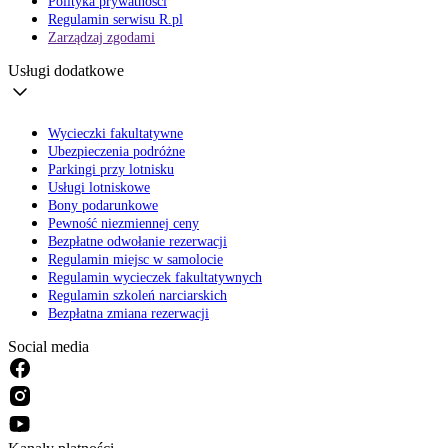
Polityka prywatności
Regulamin serwisu R.pl
Zarządzaj zgodami
Usługi dodatkowe
Wycieczki fakultatywne
Ubezpieczenia podróżne
Parkingi przy lotnisku
Usługi lotniskowe
Bony podarunkowe
Pewność niezmiennej ceny
Bezpłatne odwołanie rezerwacji
Regulamin miejsc w samolocie
Regulamin wycieczek fakultatywnych
Regulamin szkoleń narciarskich
Bezpłatna zmiana rezerwacji
Social media