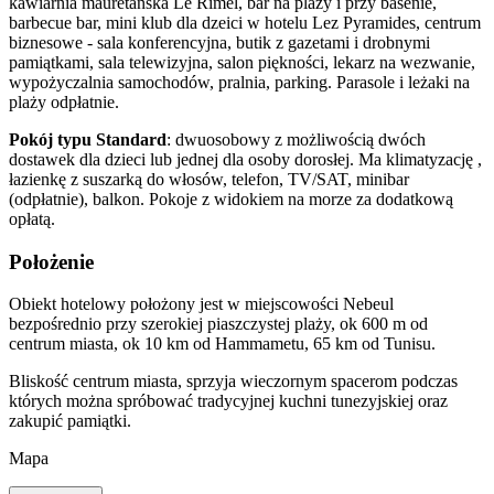
kawiarnia mauretańska Le Rimel, bar na plaży i przy basenie,
barbecue bar, mini klub dla dzeici w hotelu Lez Pyramides, centrum
biznesowe - sala konferencyjna, butik z gazetami i drobnymi
pamiątkami, sala telewizyjna, salon piękności, lekarz na wezwanie,
wypożyczalnia samochodów, pralnia, parking. Parasole i leżaki na
plaży odpłatnie.
Pokój typu Standard
: dwuosobowy z możliwością dwóch
dostawek dla dzieci lub jednej dla osoby dorosłej. Ma klimatyzację ,
łazienkę z suszarką do włosów, telefon, TV/SAT, minibar
(odpłatnie), balkon. Pokoje z widokiem na morze za dodatkową
opłatą.
Położenie
Obiekt hotelowy położony jest w miejscowości Nebeul
bezpośrednio przy szerokiej piaszczystej plaży, ok 600 m od
centrum miasta, ok 10 km od Hammametu, 65 km od Tunisu.
Bliskość centrum miasta, sprzyja wieczornym spacerom podczas
których można spróbować tradycyjnej kuchni tunezyjskiej oraz
zakupić pamiątki.
Mapa