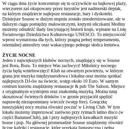
W ciągu dnia życie koncentruje się tu oczywiście na bajkowej plaży,
wieczorem zaś okupowany przez turystów jest nadmorski deptak,
na którym znajdziecie najlepsze restauracje, bary i dyskoteki.
Dzisiejsze Sousse w dużym stopniu zostało zmodernizowane, ale w
dalszym ciągu pomiędzy malowniczymi, krętymi uliczkami Mediny
możemy odnaleźć ślady fascynującej historii kraju, wpisane na Listę
Światowego Dziedzictwa Kulturowego UNESCO. To miejscowość
wprost wymarzona dla tych, którzy pragną pełnej temperamentu,
orientalnej atmosfery oraz wakacyjnego pełnego słońca lenistwa.
ŻYCIE NOCNE
Jeden z największych klubów nocnych, znajdujący się w Sousse
jest Bora, Bora. To miejsce Was zachwyci! Miłośnicy nocnego
życia będą wniebowzięci! Klub na otwartym powietrzu, w którym
grana jest muzyka międzynarodowa i lokalna oraz można spotkać
najlepszych DJ-ów na świecie, wstęp około 10 Euro. W samym
centrum kurortu znajdziemy restauracje & pub The Saloon. Miejsce
z oryginalnym wystrojem oraz znakomitą muzyką. Można tutaj
skosztować świetnych drinków i w gronie przyjaciół spędzić
naprawdę niezapomniany wieczór (wstęp free). Gorączkę
tunezyjskiej nocy można również poczuć w Living Club. W tym
lokalu możemy imprezować zarówno przy rytmach latino disco (w
części BananasClub), jak i przy najlepszych kawałkach muzyki
house i pop. Na głównej promenadzie Sousse znajdziemy również
liczne kafejki i restauracje, które urzekają fantastyczną i pełna