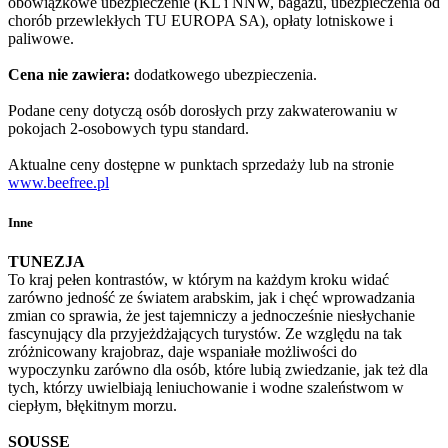
obowiązkowe ubezpieczenie (KL i NNW, bagażu, ubezpieczenia od
chorób przewlekłych TU EUROPA SA), opłaty lotniskowe i
paliwowe.
Cena nie zawiera:
dodatkowego ubezpieczenia.
Podane ceny dotyczą osób dorosłych przy zakwaterowaniu w
pokojach 2-osobowych typu standard.
Aktualne ceny dostępne w punktach sprzedaży lub na stronie
www.beefree.pl
Inne
TUNEZJA
To kraj pełen kontrastów, w którym na każdym kroku widać
zarówno jedność ze światem arabskim, jak i chęć wprowadzania
zmian co sprawia, że jest tajemniczy a jednocześnie niesłychanie
fascynujący dla przyjeżdżających turystów. Ze względu na tak
zróżnicowany krajobraz, daje wspaniałe możliwości do
wypoczynku zarówno dla osób, które lubią zwiedzanie, jak też dla
tych, którzy uwielbiają leniuchowanie i wodne szaleństwom w
ciepłym, błękitnym morzu.
SOUSSE