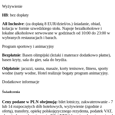
Wyżywienie
HB
: bez dopłaty
All Inclusive
: (za dopłatą 8 EUR/dzień/os.) śniadanie, obiad,
kolacja w formie szwedzkiego stołu. Napoje bezalkoholowe i
lokalne alkoholowe serwowane w godzinach od 10:00 do 23:00 w
wybranych restauracjach i barach.
Program sportowy i animacyjny
Bezpłatnie
: Basen olimpijski (leżaki i materace dodatkowo płatne),
basen kryty, sala do gier, sala do brydża.
Odpłatnie
: jacuzzi, sauna, masaże, korty tenisowe, fitness, sporty
wodne (narty wodne, Hotel realizuje bogaty program animacyjny.
Dodatkowe informacje
Świadczenia
Ceny podane w PLN obejmują:
bilet lotniczy, zakwaterowanie - 7
lub 14 rozpoczętych dób hotelowych, wyżywienie (zgodnie z
ofertą), transfery, opiekę polskojęzycznego rezydenta, podatek VAT,