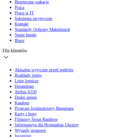
Bezpieczne wakacje
Praca
Praca w IT
Szkolenia turystyczne
Kontakt
Standardy Ochrony Małoletnich
Nasze hotele
Biura
Dla klientów
Aktualne wytyczne przed podróżą
Rozkłady lotów
Linie lotnicze
Dreamliner
Airbus A330
Dodaj opinię
Katalogi
Program lojalnościowy Bumerang
Karty i bony
Filmowy Świat Rainbow
Informatsiya dla Hromadian Ukrainy
Wyjazdy grupowe
Incoming