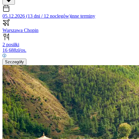
05.12.2026 (13 dni / 12 noclegów)
inne terminy
Warszawa Chopin
2 posiłki
16 688
zł/os.
Szczegóły