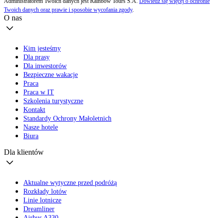
Administratorem Twoich danych jest Rainbow Tours S.A.
Dowiedz się więcej o ochronie
Twoich danych oraz prawie i sposobie wycofania zgody
.
O nas
Kim jesteśmy
Dla prasy
Dla inwestorów
Bezpieczne wakacje
Praca
Praca w IT
Szkolenia turystyczne
Kontakt
Standardy Ochrony Małoletnich
Nasze hotele
Biura
Dla klientów
Aktualne wytyczne przed podróżą
Rozkłady lotów
Linie lotnicze
Dreamliner
Airbus A330