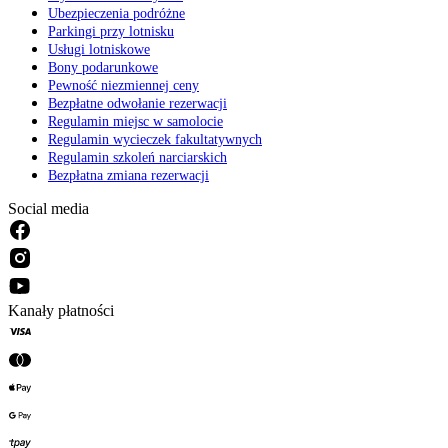
Ubezpieczenia podróżne
Parkingi przy lotnisku
Usługi lotniskowe
Bony podarunkowe
Pewność niezmiennej ceny
Bezpłatne odwołanie rezerwacji
Regulamin miejsc w samolocie
Regulamin wycieczek fakultatywnych
Regulamin szkoleń narciarskich
Bezpłatna zmiana rezerwacji
Social media
Kanały płatności