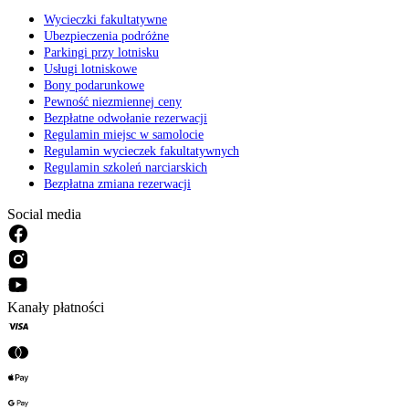
Wycieczki fakultatywne
Ubezpieczenia podróżne
Parkingi przy lotnisku
Usługi lotniskowe
Bony podarunkowe
Pewność niezmiennej ceny
Bezpłatne odwołanie rezerwacji
Regulamin miejsc w samolocie
Regulamin wycieczek fakultatywnych
Regulamin szkoleń narciarskich
Bezpłatna zmiana rezerwacji
Social media
Kanały płatności