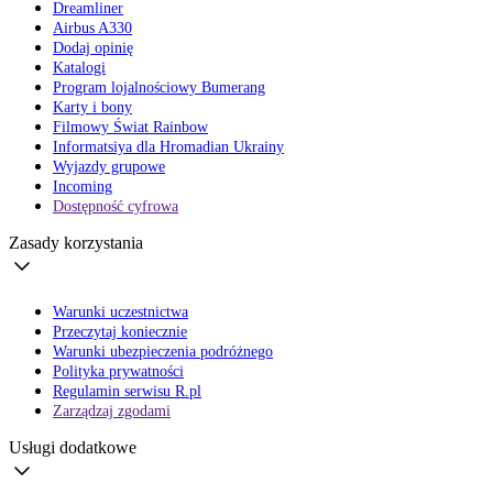
Dreamliner
Airbus A330
Dodaj opinię
Katalogi
Program lojalnościowy Bumerang
Karty i bony
Filmowy Świat Rainbow
Informatsiya dla Hromadian Ukrainy
Wyjazdy grupowe
Incoming
Dostępność cyfrowa
Zasady korzystania
Warunki uczestnictwa
Przeczytaj koniecznie
Warunki ubezpieczenia podróżnego
Polityka prywatności
Regulamin serwisu R.pl
Zarządzaj zgodami
Usługi dodatkowe