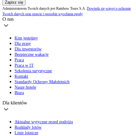
Zapisz się
Administratorem Twoich danych jest Rainbow Tours S.A.
Dowiedz się więcej o ochronie
Twoich danych oraz prawie i sposobie wycofania zgody
.
O nas
Kim jesteśmy
Dla prasy
Dla inwestorów
Bezpieczne wakacje
Praca
Praca w IT
Szkolenia turystyczne
Kontakt
Standardy Ochrony Małoletnich
Nasze hotele
Biura
Dla klientów
Aktualne wytyczne przed podróżą
Rozkłady lotów
Linie lotnicze