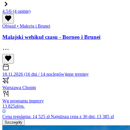
4.5/6
(4 opinie)
Objazd
•
Malezja i Brunei
Malajski wehikuł czasu - Borneo i Brunei
18.11.2026 (16 dni / 14 noclegów)
inne terminy
Warszawa Chopin
Wg programu imprezy
13 825
zł/os.
Cena regularna:
14 525
zł
Najniższa cena z 30 dni: 13 385 zł
Szczegóły