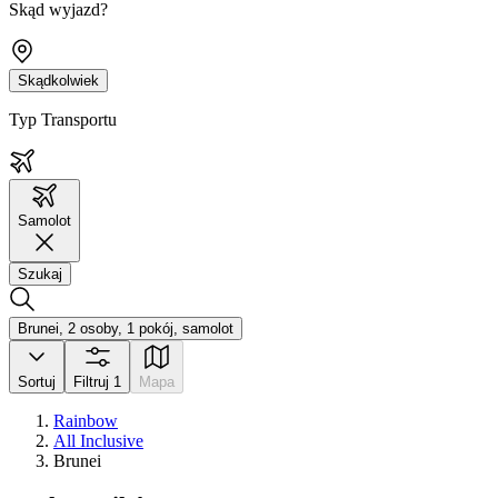
Skąd wyjazd?
Skądkolwiek
Typ Transportu
Samolot
Szukaj
Brunei, 2 osoby, 1 pokój, samolot
Sortuj
Filtruj
1
Mapa
Rainbow
All Inclusive
Brunei