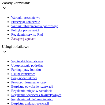
Zasady korzystania
Warunki uczestnictwa
Przeczytaj koniecznie
Warunki ubezpieczenia podróżnego
Polityka prywatności
Regulamin serwisu R.pl
Zarządzaj zgodami
Usługi dodatkowe
Wycieczki fakultatywne
Ubezpieczenia podróżne
Parkingi przy lotnisku
Usługi lotniskowe
Bony podarunkowe
Pewność niezmiennej ceny
Bezpłatne odwołanie rezerwacji
Regulamin miejsc w samolocie
Regulamin wycieczek fakultatywnych
Regulamin szkoleń narciarskich
Bezpłatna zmiana rezerwacji