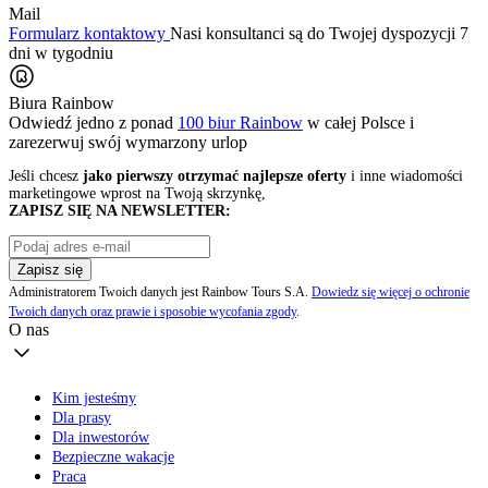
Mail
Formularz kontaktowy
Nasi konsultanci są do Twojej dyspozycji 7
dni w tygodniu
Biura Rainbow
Odwiedź jedno z ponad
100 biur Rainbow
w całej Polsce i
zarezerwuj swój
wymarzony urlop
Jeśli chcesz
jako pierwszy otrzymać najlepsze oferty
i inne wiadomości
marketingowe wprost na Twoją skrzynkę,
ZAPISZ SIĘ NA NEWSLETTER:
Zapisz się
Administratorem Twoich danych jest Rainbow Tours S.A.
Dowiedz się więcej o ochronie
Twoich danych oraz prawie i sposobie wycofania zgody
.
O nas
Kim jesteśmy
Dla prasy
Dla inwestorów
Bezpieczne wakacje
Praca