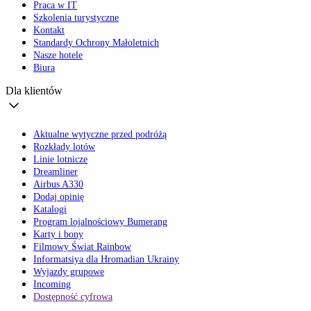
Praca w IT
Szkolenia turystyczne
Kontakt
Standardy Ochrony Małoletnich
Nasze hotele
Biura
Dla klientów
Aktualne wytyczne przed podróżą
Rozkłady lotów
Linie lotnicze
Dreamliner
Airbus A330
Dodaj opinię
Katalogi
Program lojalnościowy Bumerang
Karty i bony
Filmowy Świat Rainbow
Informatsiya dla Hromadian Ukrainy
Wyjazdy grupowe
Incoming
Dostępność cyfrowa